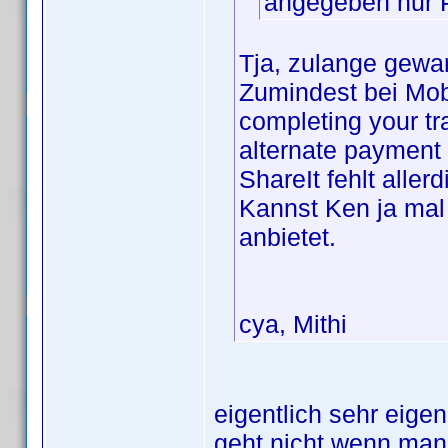
angegeben nur 
Tja, zulange gewar
Zumindest bei Mobil
completing your tr
alternate payment
ShareIt fehlt allerd
Kannst Ken ja mal 
anbietet.
cya, Mithi
eigentlich sehr eige
geht nicht wenn man 