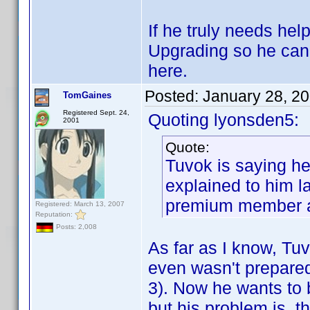
If he truly needs hel
Upgrading so he can 
here.
Posted:
January 28, 2
TomGaines
Registered Sept. 24,
Quoting lyonsden5:
2001
Quote:
Tuvok is saying he
explained to him l
premium member at
Registered: March 13, 2007
Reputation:
Posts: 2,008
As far as I know, T
even wasn't prepared 
3). Now he wants to
but his problem is, t