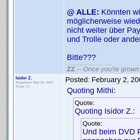
@ ALLE:
Könnten wi
möglicherweise wied
nicht weiter über Pa
und Trolle oder ande
Bitte???
ZZ
--
Once you're grown 
Isidor Z.
Posted:
February 2, 2
Registered: May 28, 2007
Posts: 72
Quoting Mithi:
Quote:
Quoting Isidor Z.:
Quote:
Und beim DVD Pro