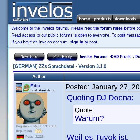
Welcome to the Invelos forums. Please read the
forum rules
before po
Read access to our public forums is open to everyone. To post messages
If you have an Invelos account,
sign in
to post.
Invelos Forums
->
DVD Profiler: D
[GERMAN] ZZs Sprachdatei - Version 3.1.0
Author
Posted:
January 27, 2
Mithi
Sushi Annihilator
Quoting DJ Doena:
Quote:
Warum?
Registered: March 13, 2007
Reputation:
Weil es Tuvok ist.
Posts: 2,223