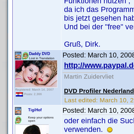
Funktionen nutzen ,
da ich das Programm 
bis jetzt gesehen ha
Und bei der "free" ver
Gruß, Dirk.
Posted:
March 10, 200
Daddy DVD
Lost in Translation
http://www.paypal.d
Martin Zuidervliet
DVD Profiler Nederlan
Registered: March 14, 2007
Posts: 2,366
Last edited:
March 10, 
Posted:
March 10, 200
TigiHof
Keep your options
oder einfach die Su
open
verwenden.