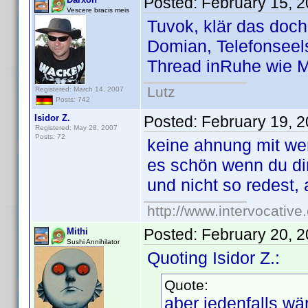
Posted:
February 15, 
Vescere bracis meis
Tuvok, klär das doch 
Domian, Telefonseelso
Thread inRuhe wie M
Lutz
Registered: March 14, 2007
Posts: 742
Isidor Z.
Posted:
February 19, 
Registered: May 28, 2007
Posts: 72
keine ahnung mit we
es schön wenn du di
und nicht so redest, 
http://www.intervocativ
Posted:
February 20, 
Mithi
Sushi Annihilator
Quoting Isidor Z.:
Quote:
aber jedenfalls w