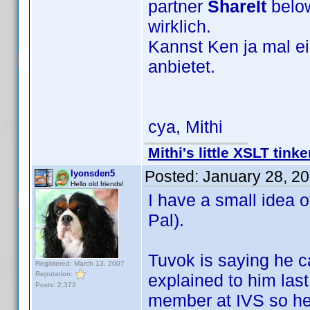
partner
ShareIt
below
wirklich.
Kannst Ken ja mal ei
anbietet.
cya, Mithi
Mithi's little XSLT tinke
Posted:
January 28, 2
lyonsden5
Hello old friends!
I have a small idea 
Pal).
Tuvok is saying he c
Registered: March 13, 2007
Reputation:
explained to him las
Posts: 2,372
member at IVS so he