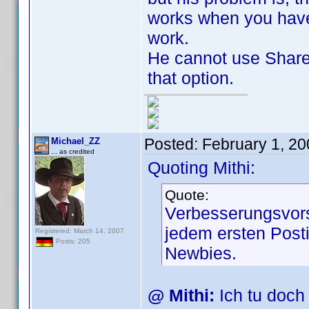
works when you have
work.
He cannot use Share
that option.
Posted:
February 1, 2
Michael_ZZ
... as credited
Quoting Mithi:
Quote:
Verbesserungsvors
jedem ersten Posti
Registered: March 14, 2007
Posts: 205
Newbies.
@ Mithi:
Ich tu doc