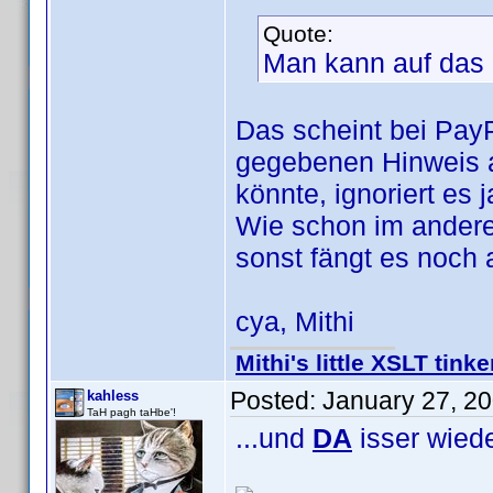
Quote:
Man kann auf das 
Das scheint bei Pay
gegebenen Hinweis a
könnte, ignoriert es j
Wie schon im andere
sonst fängt es noch 
cya, Mithi
Mithi's little XSLT tinke
Posted:
January 27, 2
kahless
TaH pagh taHbe'!
...und
DA
isser wie