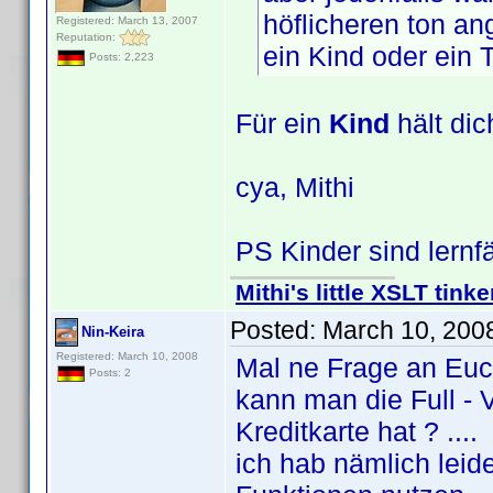
höflicheren ton an
Registered: March 13, 2007
Reputation:
ein Kind oder ein 
Posts: 2,223
Für ein
Kind
hält dic
cya, Mithi
PS Kinder sind lernf
Mithi's little XSLT tinke
Posted:
March 10, 200
Nin-Keira
Registered: March 10, 2008
Mal ne Frage an Euch
Posts: 2
kann man die Full -
Kreditkarte hat ? ....
ich hab nämlich leid