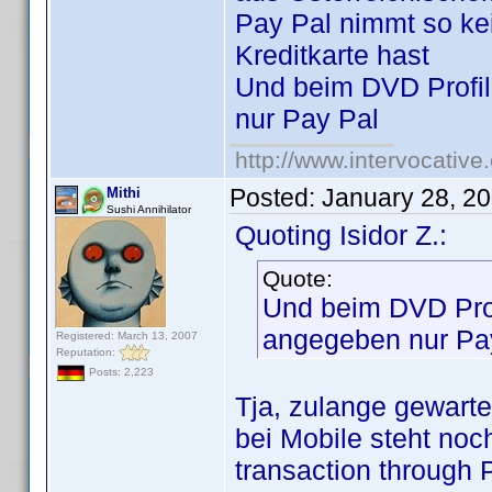
Pay Pal nimmt so ke
Kreditkarte hast
Und beim DVD Profile
nur Pay Pal
http://www.intervocativ
Posted:
January 28, 2
Mithi
Sushi Annihilator
Quoting Isidor Z.:
Quote:
Und beim DVD Profi
angegeben nur Pa
Registered: March 13, 2007
Reputation:
Posts: 2,223
Tja, zulange gewart
bei Mobile steht noch
transaction through 