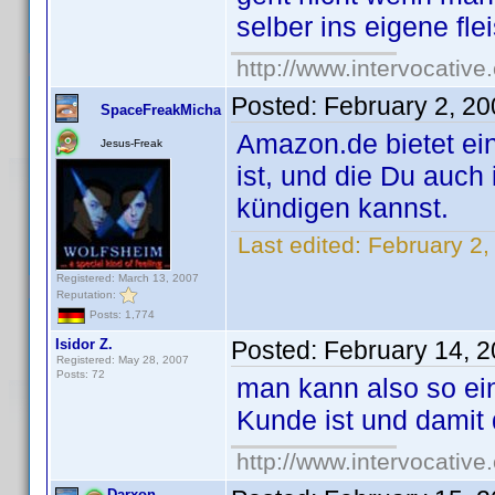
selber ins eigene fle
http://www.intervocativ
Posted:
February 2, 2
SpaceFreakMicha
Amazon.de bietet ein
Jesus-Freak
ist, und die Du auch
kündigen kannst.
Last edited:
February 2
Registered: March 13, 2007
Reputation:
Posts: 1,774
Isidor Z.
Posted:
February 14, 
Registered: May 28, 2007
Posts: 72
man kann also so ei
Kunde ist und damit
http://www.intervocativ
Darxon