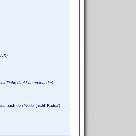
O/JK)
altfläche direkt untereinander)
s auch den 'Kode' (nicht 'Kodex') ...