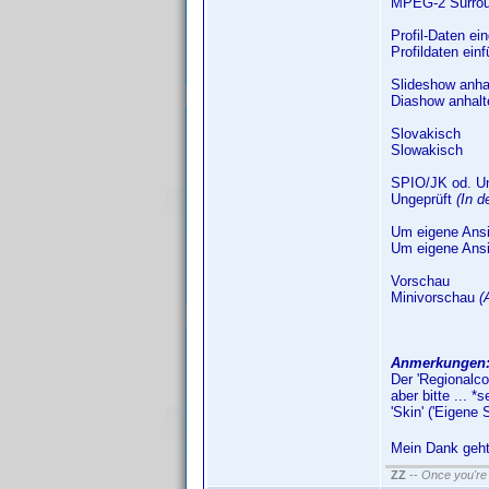
MPEG-2 Surro
Profil-Daten ei
Profildaten ein
Slideshow anha
Diashow anhalt
Slovakisch
Slowakisch
SPIO/JK od. Un
Ungeprüft
(In d
Um eigene Ansic
Um eigene Ansic
Vorschau
Minivorschau
(
Anmerkungen
Der 'Regionalco
aber bitte ... *s
'Skin' ('Eigene 
Mein Dank geht
ZZ
--
Once you're 