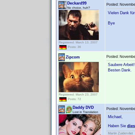
Deckard99
Posted:
November
No choice, huh?
Vielen Dank fü
Bye
Registered: March 13, 2007
Posts: 36
Posted:
November
Zipcom
Saubere Arbei
Besten Dank.
Registered: March 23, 2007
Posts: 72
Daddy DVD
Posted:
November
Lost in Translation
Michael,
Haben Sie
die
Martin Zuidervliet