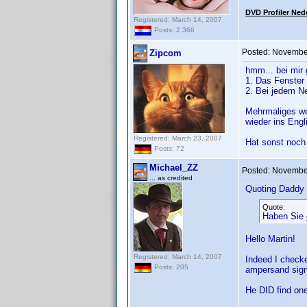
DVD Profiler Ned
Registered: March 14, 2007
Posts: 2,366
Posted:
November
Zipcom
hmm... bei mir 
1. Das Fenster
2. Bei jedem Ne
Mehrmaliges wec
wieder ins Engl
Registered: March 23, 2007
Hat sonst noch
Posts: 72
Michael_ZZ
Posted:
November
... as credited
Quoting Daddy
Quote:
Haben Sie
Hello Martin!
Registered: March 14, 2007
Indeed I checke
Posts: 205
ampersand sign 
He DID find on