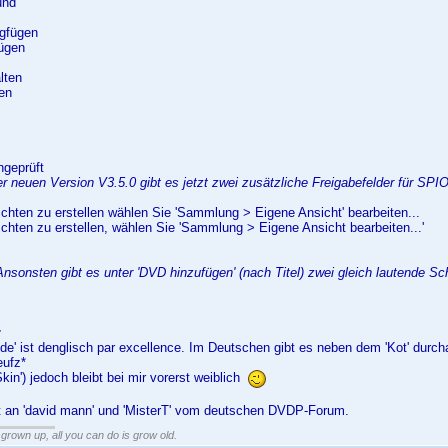
und
ngfügen
fügen
lten
en
geprüft
er neuen Version V3.5.0 gibt es jetzt zwei zusätzliche Freigabefelder für SPI
hten zu erstellen wählen Sie 'Sammlung > Eigene Ansicht' bearbeiten...
hten zu erstellen, wählen Sie 'Sammlung > Eigene Ansicht bearbeiten...'
Ansonsten gibt es unter 'DVD hinzufügen' (nach Titel) zwei gleich lautende Sch
:
de' ist denglisch par excellence. Im Deutschen gibt es neben dem 'Kot' durchau
eufz*
Skin') jedoch bleibt bei mir vorerst weiblich
 an 'david mann' und 'MisterT' vom deutschen DVDP-Forum.
grown up, all you can do is grow old.