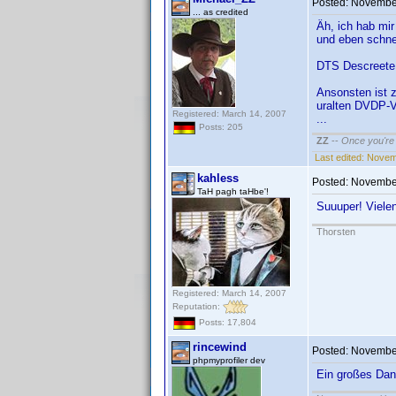
Posted:
November
... as credited
Äh, ich hab mir
und eben schnel
DTS Descreete 
Ansonsten ist zu
uralten DVDP-V
Registered: March 14, 2007
...
Posts: 205
ZZ
--
Once you're 
Last edited:
Novemb
kahless
Posted:
November
TaH pagh taHbe'!
Suuuper! Viele
Thorsten
Registered: March 14, 2007
Reputation:
Posts: 17,804
rincewind
Posted:
November
phpmyprofiler dev
Ein großes Dan