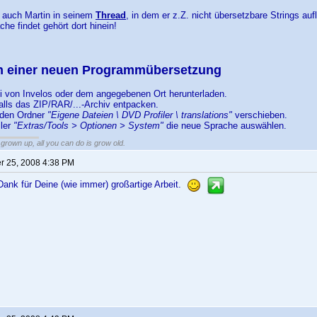
t auch Martin in seinem
Thread
, in dem er z.Z. nicht übersetzbare Strings aufli
che findet gehört dort hinein!
ion einer neuen Programmübersetzung
ei von Invelos oder dem angegebenen Ort herunterladen.
lls das ZIP/RAR/...-Archiv entpacken.
n den Ordner
"Eigene Dateien \ DVD Profiler \ translations"
verschieben.
iler
"Extras/Tools > Optionen > System"
die neue Sprache auswählen.
grown up, all you can do is grow old.
 25, 2008 4:38 PM
Dank für Deine (wie immer) großartige Arbeit.