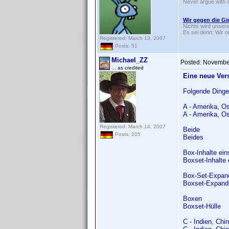
Never argue with a
Wir gegen die Gi
Nichts wird unsere
Es sei denn: Wir o
Registered: March 13, 2007
Posts: 51
Michael_ZZ
Posted:
November
... as credited
Eine neue Vers
Folgende Dinge 
A - Amerika, O
A - Amerika, O
Registered: March 14, 2007
Beide
Posts: 205
Beides
Box-Inhalte ein
Boxset-Inhalte 
Box-Set-Expan
Boxset-Expand
Boxen
Boxset-Hülle
C - Indien, Chi