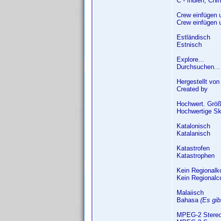
C - Indien, Chi
Crew einfügen 
Crew einfügen 
Estländisch
Estnisch
Explore...
Durchsuchen...
Hergestellt von
Created by
Hochwert. Grö
Hochwertige Sk
Katalonisch
Katalanisch
Katastrofen
Katastrophen
Kein Regionalk
Kein Regionalc
Malaiisch
Bahasa
(Es gi
MPEG-2 Stere