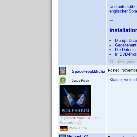
Und unterstütz
englischer Spra
---
Installat
Die dpt-Dat
Gegebenenfa
Die Datei i
In DVD-Prof
ZZ
--
Once you're 
Posted:
November
SpaceFreakMicha
Klasse, vielen 
Jesus-Freak
Registered: March 13, 2007
Reputation:
Posts: 1,774
Michael_ZZ