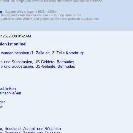
n idiot. He brings you down to his level, then beats you with experience.
er
- Joseph Weizenbaum (1923 - 2008):
 Kinder und Kindeskinder vor einer irdischen Hölle retten.
rganisieren den Widerstand gegen die Gier des globalen Kapitalismus.
 26, 2008 9:52 AM
ion ist online!
wurden behoben (1. Zeile alt, 2. Zeile Korrektur):
st- und Sürostasien, US-Gebiete, Bermudas
st- und Südostasien, US-Gebiete, Bermudas
schließen
einschließen
der
er
na, Russland, Zentral- und Südafrika