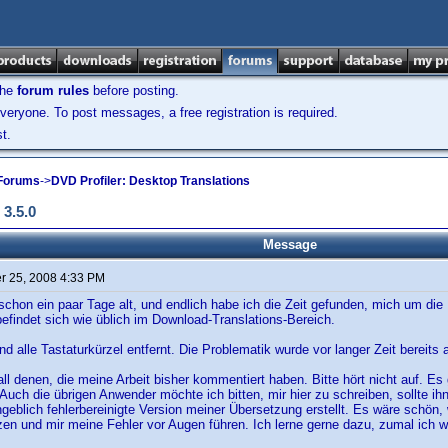
the
forum rules
before posting.
veryone. To post messages, a free registration is required.
t.
 Forums
->
DVD Profiler: Desktop Translations
3.5.0
Message
 25, 2008 4:33 PM
 schon ein paar Tage alt, und endlich habe ich die Zeit gefunden, mich um d
findet sich wie üblich im Download-Translations-Bereich.
d alle Tastaturkürzel entfernt. Die Problematik wurde vor langer Zeit bereits a
all denen, die meine Arbeit bisher kommentiert haben. Bitte hört nicht auf. Es g
Auch die übrigen Anwender möchte ich bitten, mir hier zu schreiben, sollte 
ngeblich fehlerbereinigte Version meiner Übersetzung erstellt. Es wäre schön, 
en und mir meine Fehler vor Augen führen. Ich lerne gerne dazu, zumal ich w