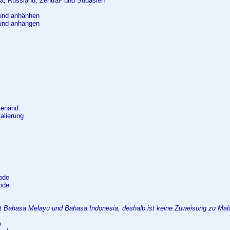
na, Russland, Zentral- und Südasien
und anhänhen
und anhängen
ßenänd.
alierung
ode
ode
bt Bahasa Melayu und Bahasa Indonesia, deshalb ist keine Zuweisung zu Mala
o