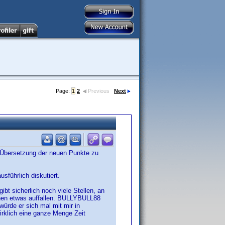
Page:
1
2
Previous
Next
ie Übersetzung der neuen Punkte zu
usführlich diskutiert.
ibt sicherlich noch viele Stellen, an
ihnen etwas auffallen. BULLYBULL88
würde er sich mal mit mir in
irklich eine ganze Menge Zeit