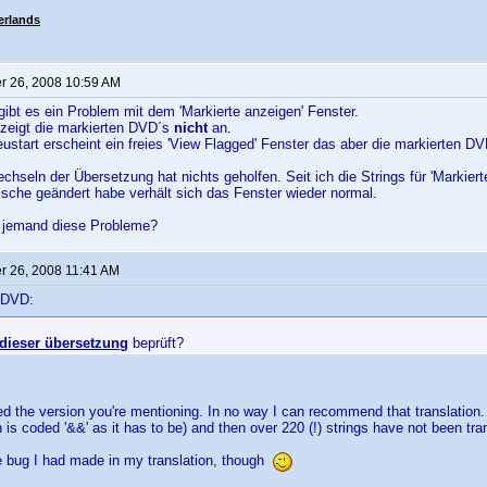
erlands
 26, 2008 10:59 AM
gibt es ein Problem mit dem 'Markierte anzeigen' Fenster.
 zeigt die markierten DVD´s
nicht
an.
ustart erscheint ein freies 'View Flagged' Fenster das aber die markierten DV
hseln der Übersetzung hat nichts geholfen. Seit ich die Strings für 'Markiert
ische geändert habe verhält sich das Fenster wieder normal.
 jemand diese Probleme?
 26, 2008 11:41 AM
 DVD:
dieser übersetzung
beprüft?
d the version you're mentioning. In no way I can recommend that translation. 
is coded '&&' as it has to be) and then over 220 (!) strings have not been tra
e bug I had made in my translation, though