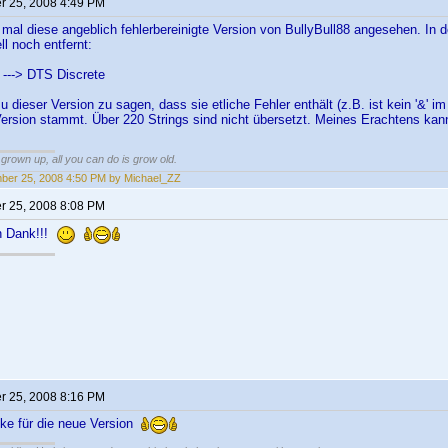
 25, 2008 4:49 PM
 mal diese angeblich fehlerbereinigte Version von BullyBull88 angesehen. In 
l noch entfernt:
---> DTS Discrete
 dieser Version zu sagen, dass sie etliche Fehler enthält (z.B. ist kein '&' im 
ersion stammt. Über 220 Strings sind nicht übersetzt. Meines Erachtens kan
grown up, all you can do is grow old.
er 25, 2008 4:50 PM by Michael_ZZ
 25, 2008 8:08 PM
n Dank!!!
 25, 2008 8:16 PM
ke für die neue Version