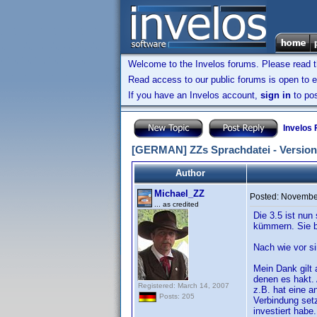
Welcome to the Invelos forums. Please read 
Read access to our public forums is open to e
If you have an Invelos account,
sign in
to pos
Invelos
[GERMAN] ZZs Sprachdatei - Version 
Author
Michael_ZZ
Posted:
November
... as credited
Die 3.5 ist nun
kümmern. Sie be
Nach wie vor sin
Mein Dank gilt 
denen es hakt. 
Registered: March 14, 2007
z.B. hat eine a
Posts: 205
Verbindung setz
investiert habe.