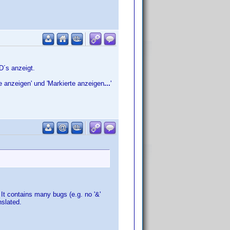
D´s anzeigt.
e anzeigen' und 'Markierte anzeigen
...
'
It contains many bugs (e.g. no '&'
nslated.