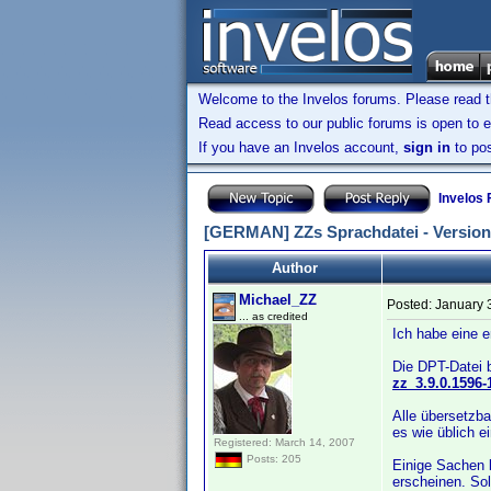
Welcome to the Invelos forums. Please read 
Read access to our public forums is open to e
If you have an Invelos account,
sign in
to pos
Invelos
[GERMAN] ZZs Sprachdatei - Version 
Author
Michael_ZZ
Posted:
January 
... as credited
Ich habe eine e
Die DPT-Datei b
zz_3.9.0.1596-
Alle übersetzba
es wie üblich e
Registered: March 14, 2007
Posts: 205
Einige Sachen k
erscheinen. Sol