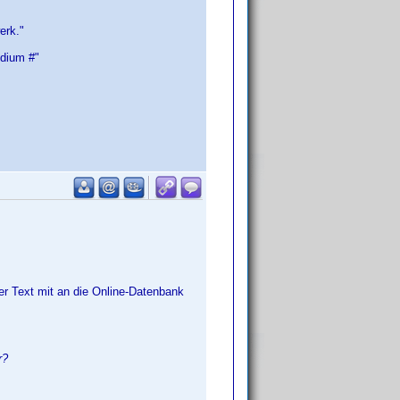
erk."
edium #"
er Text mit an die Online-Datenbank
r?