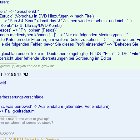
uren:
on:" --> "Geschenkt:"
 "Zurück" (Vorschau in DVD Hinzufügen -> nach Titel)
 --> "Pan && Scan" (damit das '&'-Zeichen wieder erscheint und nicht '_')
 "Kombi" (z.B. Blu-ray/DVD-Kombi)
Pesos)" --> "Philippinen (Pesos)"
genden medientypen können [...]" --> "Nur die folgenden Medientypen ..."
die Kriterien oder Filter an, um weitere Disks zu sehen." --> "..., um weitere F
 Sie die folgenden Fehler, bevor Sie dieses Profil einsenden" --> "Beheben Sie .
 gleichlautenden Texte im Deutschen eingefügt (z.B. US: "Film" --> DE: "Film
ersicht über fehlende Übersetzungen bei Sortierung im Editor
grown up, all you can do is grow old.
 1, 2015 5:12 PM
eit!
Verbesserungsvorschläge
isc was borrowed" -> Ausleihdatum (alternativ: Verleihdatum)
-> Fälligkeitsdatum
pid, it makes me want to give up!
ive up, when it all seems so stupid?
05/22/2003
ry 1, 2015 5:16 PM by Lewis_Prothero