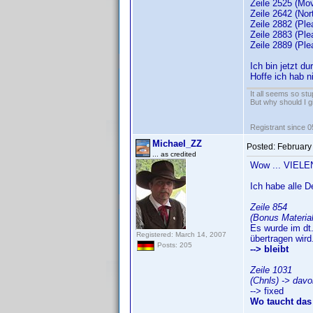
Zeile 2525 (Mov
Zeile 2642 (Nor
Zeile 2882 (Ple
Zeile 2883 (Ple
Zeile 2889 (Ple
Ich bin jetzt du
Hoffe ich hab ni
It all seems so stu
But why should I g
Registrant since 
Michael_ZZ
Posted:
February
... as credited
Wow ... VIELE
Ich habe alle 
Zeile 854
(Bonus Materia
Es wurde im dt.
Registered: March 14, 2007
übertragen wird
Posts: 205
--> bleibt
Zeile 1031
(Chnls) -> davo
--> fixed
Wo taucht das a