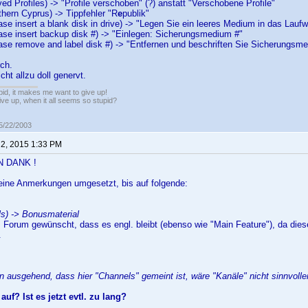
ed Profiles) -> "Profile verschoben" (?) anstatt "Verschobene Profile"
thern Cyprus) -> Tippfehler "R
e
publik"
ase insert a blank disk in drive) -> "Legen Sie ein leeres Medium in das Laufw
ase insert backup disk #) -> "Einlegen: Sicherungsmedium #"
ase remove and label disk #) -> "Entfernen und beschriften Sie Sicherungsm
rch.
cht allzu doll genervt.
pid, it makes me want to give up!
ive up, when it all seems so stupid?
05/22/2003
 2, 2015 1:33 PM
N DANK !
Deine Anmerkungen umgesetzt, bis auf folgende:
ls) -> Bonusmaterial
 Forum gewünscht, dass es engl. bleibt (ebenso wie "Main Feature"), da dies
.
n ausgehend, dass hier "Channels" gemeint ist, wäre "Kanäle" nicht sinnvolle
uf? Ist es jetzt evtl. zu lang?