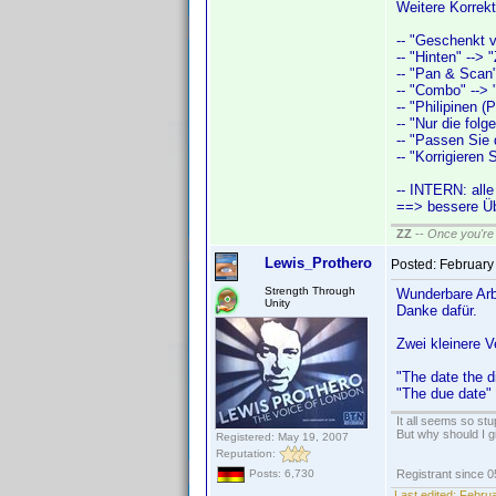
Weitere Korrekt
-- "Geschenkt v
-- "Hinten" -->
-- "Pan & Scan"
-- "Combo" -->
-- "Philipinen (
-- "Nur die fol
-- "Passen Sie 
-- "Korrigieren
-- INTERN: alle
==> bessere Üb
ZZ
--
Once you're 
Lewis_Prothero
Posted:
February
Strength Through
Wunderbare Arb
Unity
Danke dafür.
Zwei kleinere 
"The date the d
"The due date" 
It all seems so stu
But why should I g
Registered: May 19, 2007
Reputation:
Registrant since 
Posts: 6,730
Last edited:
Februa