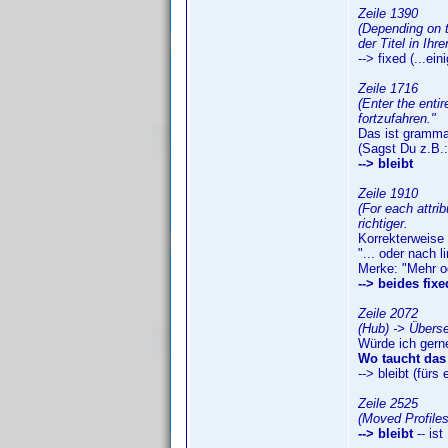
Zeile 1390
(Depending on t
der Titel in Ih
--> fixed (...ein
Zeile 1716
(Enter the enti
fortzufahren."
Das ist gramma
(Sagst Du z.B.:
--> bleibt
Zeile 1910
(For each attrib
richtiger.
Korrekterweise
"... oder nach 
Merke: "Mehr od
--> beides fix
Zeile 2072
(Hub) -> Überse
Würde ich gern
Wo taucht da
--> bleibt (fürs e
Zeile 2525
(Moved Profiles
--> bleibt
-- ist