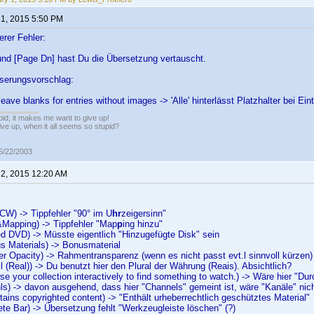
 1, 2015 5:50 PM
nerer Fehler:
und [Page Dn] hast Du die Übersetzung vertauscht.
sserungsvorschlag:
ll leave blanks for entries without images -> 'Alle' hinterlässt Platzhalter bei Ei
pid, it makes me want to give up!
ive up, when it all seems so stupid?
05/22/2003
 2, 2015 12:20 AM
CW) -> Tippfehler "90° im U
hr
zeigersinn"
&Mapping) -> Tippfehler "Map
p
ing hinzu"
ed DVD) -> Müsste eigentlich "Hinzugefügte Disk" sein
s Materials) -> Bonusmaterial
er Opacity) -> Rahmentransparenz (wenn es nicht passt evt.l sinnvoll kürzen)
il (Real)) -> Du benutzt hier den Plural der Währung (Reais). Absichtlich?
se your collection interactively to find something to watch.) -> Wäre hier "Du
ls) -> davon ausgehend, dass hier "Channels" gemeint ist, wäre "Kanäle" nich
tains copyrighted content) -> "Enthält urheberrechtlich geschütztes Material"
ete Bar) -> Übersetzung fehlt "Werkzeugleiste löschen" (?)