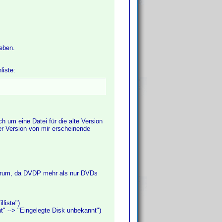
ieben.
liste:
h um eine Datei für die alte Version
er Version von mir erscheinende
darum, da DVDP mehr als nur DVDs
lliste")
t" --> "Eingelegte Disk unbekannt")