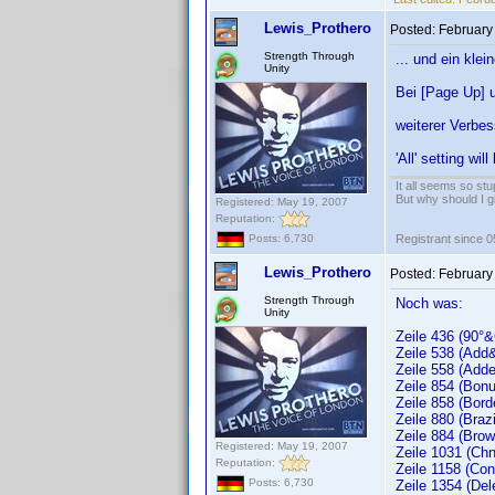
Lewis_Prothero
Posted:
February
Strength Through
... und ein klei
Unity
Bei [Page Up] 
weiterer Verbe
'All' setting wi
It all seems so stu
But why should I g
Registered: May 19, 2007
Reputation:
Registrant since 
Posts: 6,730
Lewis_Prothero
Posted:
February
Strength Through
Noch was:
Unity
Zeile 436 (90°&
Zeile 538 (Add
Zeile 558 (Add
Zeile 854 (Bonu
Zeile 858 (Bord
Zeile 880 (Braz
Zeile 884 (Brow
Registered: May 19, 2007
Zeile 1031 (Chn
Reputation:
Zeile 1158 (Con
Posts: 6,730
Zeile 1354 (Del