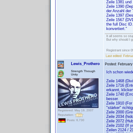
Zeile 1381 und 
Zeile 1390 (Dep
der Anzahl der 
Zeile 1397 (Des
Zeile 1567 (DVD
the full Disc I
konvertiert."
It all seems so stu
But why should I g
Registrant since 
Last edited:
Februa
Lewis_Prothero
Posted:
February
Strength Through
Ich schon wiede
Unity
Zeile 1468 (Div
Zeile 1716 (Ent
erkannt, klicke
Zeile 1740 (Err
besser.
Zeile 1910 (For 
"stärker" richtig
Registered: May 19, 2007
Zeile 2000 (Gre
Reputation:
Zeile 2034 (hid
Posts: 6,730
Zeile 2072 (Hub
Zeile 2102 (If 
Zeilen 2124 / 21