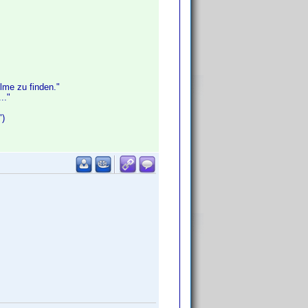
ilme zu finden."
.."
")