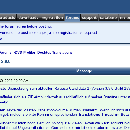
the
forum rules
before posting.
veryone. To post messages, a free registration is required.
t.
 Forums
->
DVD Profiler: Desktop Translations
3.9.0
Message
30, 2015 10:09 AM
rste Übersetzung zum aktuellen Release Candidate 1 (Version 3.9.0 Build 1596)
efindet sich als ZIP-Archiv derzeit ausschließlich auf meiner Domäne unter
1.zip
.
ren Texte der Master-Translation-Source wurden übersetzt! Wenn ihr noch auf
inige), meldet sie bitte Ken im entsprechenden
Translations-Thread im Bet
lingen für mich noch ziemlich holprig. Bei vielen Texten weiß ich schlicht n
ltet ihr auf Ungereimtheiten stoßen, schreibt mir bitte hier oder im Invelos-D