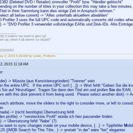
1382 (Deleted DVD / Retailer) sinnvoller "Profil" bzw. "Händler gelöscht"
ending on the number of titles in your collection this may take a few minutes
Titel in Ihrer Sammlung kann dies einige Zeit in Anspruch nehmen."
elect all below current) -> "Alles unterhalb aktuellem abwählen"
 Profiler 3 uses the full UPC code and automatically converts old codes when 
D.) -> "DVD Profiler 3 verwendet vollständige EANs und Disk-IDs. Alte Einträg
pid, it makes me want to give up!
ive up, when it all seems so stupid?
05/22/2003
ry 2, 2015 9:36 AM by Lewis_Prothero
 2, 2015 11:18 AM
r:
ider) -> Müsste (aus Konsistenzgründen) "Trenner" sein
er the entire UPC. If the entire UPC isn't [...]) -> Wort fehlt "Geben Sie die
n Sie auf 'Hinzufügen'. Tragen Sie dann den Titel ein und prüfen
Sie
die EAN, 
ors with this disk prevent it from being used. Please select another disk) -> A
each attribute, move the sliders to the right to consider more, or left to consi
er.
nada) -> (nicht benötigte) Übersetzung fehlt
den profile) -> "verstecktes Profil" würde ich hier passender finden
) -> Übersetzung fehlt "Nabe" (?)
you want to sync changes made on your mobile device, [...] -> Tippfehler
M
obi
25 (IMDB Search for This Title...) -> anstatt "in der" wäre "bei" eleganter.