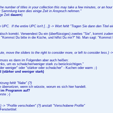
he number of titles in your collection this may take a few minutes, or an hou
rer Sammlung kann dies einige Zeit in Anspruch nehmen."
ige Zeit
dauern
)
re UPC. If the entire UPC isn't [...]) -> Wort fehlt "Tragen Sie dann den Titel
tisch korrekt. Verwendest Du ein (überflüssiges) zweites "Sie", kommt zud
 "Kommst Du bitte in die Küche, und hilfst Du mir?" Nö. Man sagt: "Kommst D
ute, move the sliders to the right to consider more, or left to consider less.) 
 muss es dann im Folgenden aber auch heißen:
links, um es schwächer/weniger stark zu berücksichtigen."
er weniger" oder "stärker oder schwächer" - Kuchen oder warm ;-)
ed (stärker und weniger stark)
tzung fehlt "Nabe" (?)
e übersetzen, wenn ich wüsste, worum es sich hier handelt.
s im Programm auf?
rste ;-)
) -> "Profile verschoben" (?) anstatt "Verschobene Profile"
 Fenstertitel: