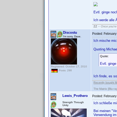
Evtl. ginge noc
Ich werde alle
ZZ
--
Once you're 
Discostu
Posted:
February
I'm sorry, Dave.
Ich mische mic
Quoting Michae
Quote:
Evtl. ging
Registered: October 17, 2010
Posts: 298
Ich finde, es s
Recently bought fi
The Matrix [Blu-ra
Lewis_Prothero
Posted:
February
Strength Through
Ich schließe mi
Unity
Bei meinen "Ve
Verwendung im 