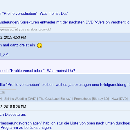
h "Profile verschieben". Was meinst Du?
 Änderungen/Korrekturen entweder mit der nächsten DVDP-Version veröffentl
grown up, all you can do is grow old.
 2, 2015 4:53 PM
h mal ganz dreist ein
l_ZZ:
e noch "Profile verschieben". Was meinst Du?
ollte "Profile verschoben" bleiben, weil es ja sozusagen eine Erfolgsmeldung f
lms:
y] | Shirins Wedding [DVD] | The Graduate [Blu-ray] | Prometheus [Blu-ray 3D] | Hwal [DVD]
 2, 2015 5:28 PM
ch Discostu an.
rbesserungsvorschlägen" hab ich stur die Liste von oben nach unten durchges
Programm zu berücksichtigen.