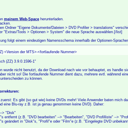
von
meinem Web-Space
herunterladen.
packen.
 den Ordner "Eigene Dokumente/Dateien > DVD Profiler > translations" versch
ler "Extras/Tools > Optionen > System" die neue Sprache auswählen.[/list]
ung folgt einem eindeutigen Namensschema innerhalb der Optionen-Sprachen
Z) <Version der MTS>-<fortlaufende Nummer>
sch (ZZ) 3.9.0.1596-1"
 wurde nicht benutzt, da der Download nach wie vor behauptet, es handle sic
aber nicht so! Die fortlaufende Nummer dient dazu, mehrere evtl. während ein
unterscheiden zu können.
rrekturen:
 zuerst: Es gibt (so gut wie) keine DVDs mehr! Viele Anwender baten mich 
und eine Blu-ray z.B. ist ja genau genommen keine DVD). Daher:
--> "Disk"
s entfernt (z.B. "DVD bearbeiten" --> "Bearbeiten", "DVD Profilliste" --> "Profi
"s geändert in "Disk"s, "Profil"e oder "Film"e (z.B. "Eingelegte DVD unbekann