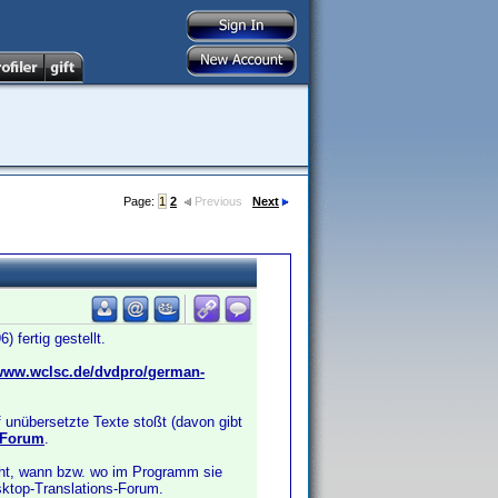
Page:
1
2
Previous
Next
 fertig gestellt.
www.wclsc.de/dvdpro/german-
 unübersetzte Texte stoßt (davon gibt
a-Forum
.
icht, wann bzw. wo im Programm sie
esktop-Translations-Forum.