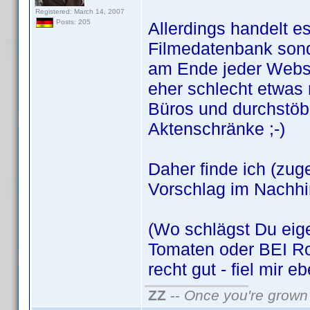
Registered: March 14, 2007
Posts: 205
Allerdings handelt e
Filmedatenbank son
am Ende jeder Webse
eher schlecht etwas 
Büros und durchstöb
Aktenschränke ;-)
Daher finde ich (zug
Vorschlag im Nachhi
(Wo schlägst Du eige
Tomaten oder BEI Ro
recht gut - fiel mir e
ZZ
--
Once you're grown 