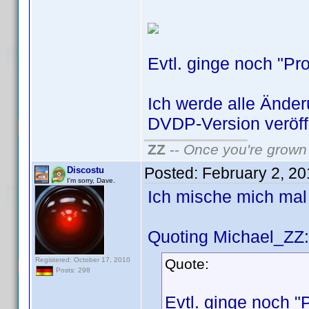
Evtl. ginge noch "Pr
Ich werde alle Ände
DVDP-Version veröff
ZZ
--
Once you're grown 
Posted:
February 2, 2
Discostu
I'm sorry, Dave.
Ich mische mich mal
Quoting Michael_ZZ:
Registered: October 17, 2010
Quote:
Posts: 298
Evtl. ginge noch "