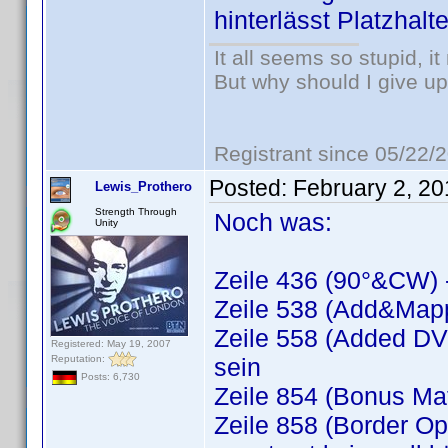
hinterlässt Platzhalt
It all seems so stupid, 
But why should I give up
Registrant since 05/22/
Posted:
February 2, 2
Lewis_Prothero
Strength Through
Noch was:
Unity
Zeile 436 (90°&CW) -
Zeile 538 (Add&Mapp
Zeile 558 (Added DVD
Registered: May 19, 2007
Reputation:
sein
Posts: 6,730
Zeile 854 (Bonus Mat
Zeile 858 (Border O