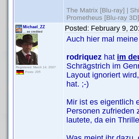
The Matrix [Blu-ray] | S
Prometheus [Blu-ray 3D]
Posted:
February 9, 2
Michael_ZZ
... as credited
Auch hier mal meine
rodriquez
hat
im de
Schrägstrich im Genr
Registered: March 14, 2007
Posts: 205
Layout ignoriert wi
hat. ;-)
Mir ist es eigentlic
Personen zufrieden z
lautete, da ein Thril
Was meint ihr dazu, 