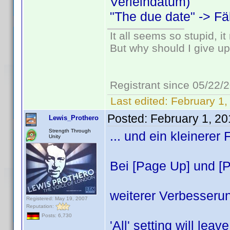
Verleihdatum)
"The due date" -> Fä
It all seems so stupid, 
But why should I give up
Registrant since 05/22/
Last edited:
February 1,
Posted:
February 1, 2
Lewis_Prothero
Strength Through
... und ein kleinerer 
Unity
Bei [Page Up] und [
weiterer Verbesseru
Registered: May 19, 2007
Reputation:
Posts: 6,730
'All' setting will lea