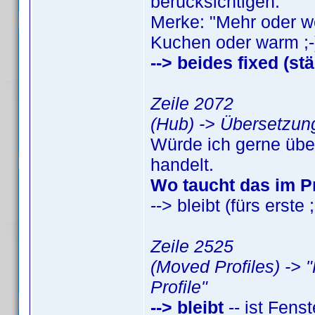
berücksichtigen."
Merke: "Mehr oder we
Kuchen oder warm ;-
--> beides fixed (st
Zeile 2072
(Hub) -> Übersetzung
Würde ich gerne übe
handelt.
Wo taucht das im 
--> bleibt (fürs erste ;
Zeile 2525
(Moved Profiles) -> 
Profile"
--> bleibt
-- ist Fenste