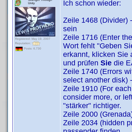
Ich schon wieder:
Unity
Zeile 1468 (Divider)
sein
Zeile 1716 (Enter the 
Registered: May 19, 2007
Reputation:
Wort fehlt "Geben Si
Posts: 6,730
erkannt, klicken Sie 
und prüfen
Sie
die E
Zeile 1740 (Errors wi
select another disk) 
Zeile 1910 (For each 
consider more, or lef
"stärker" richtiger.
Zeile 2000 (Grenada)
Zeile 2034 (hidden pr
passender finden