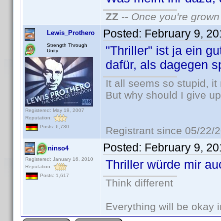
ZZ
--
Once you're grown 
Posted:
February 9, 2
Lewis_Prothero
Strength Through
"Thriller" ist ja ein 
Unity
dafür, als dagegen sp
It all seems so stupid, 
But why should I give up
Registered: May 19, 2007
Reputation:
Posts: 6,730
Registrant since 05/22/
Posted:
February 9, 2
ninso4
Registered: January 16, 2010
Thriller würde mir a
Reputation:
Posts: 1,617
Think different
Everything will be okay in