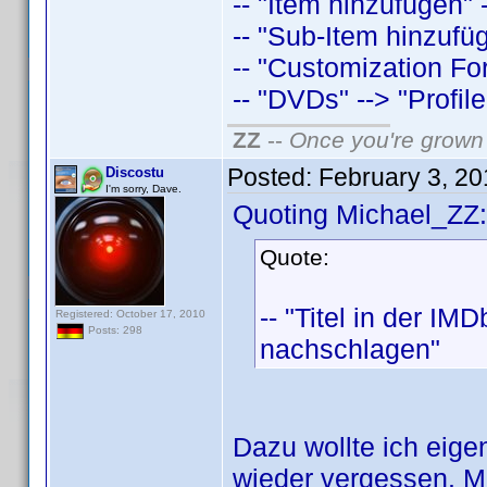
-- "Item hinzufügen"
-- "Sub-Item hinzufü
-- "Customization Fo
-- "DVDs" --> "Profil
ZZ
--
Once you're grown 
Posted:
February 3, 2
Discostu
I'm sorry, Dave.
Quoting Michael_ZZ:
Quote:
-- "Titel in der IM
Registered: October 17, 2010
Posts: 298
nachschlagen"
Dazu wollte ich eige
wieder vergessen. Me