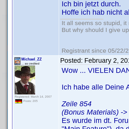
Ich bin jetzt durch.
Hoffe ich hab nicht a
It all seems so stupid, 
But why should I give up
Registrant since 05/22/
Posted:
February 2, 2
Michael_ZZ
... as credited
Wow ... VIELEN DAN
Ich habe alle Deine
Registered: March 14, 2007
Posts: 205
Zeile 854
(Bonus Materials) ->
Es wurde im dt. Foru
"Main Feature"), da 