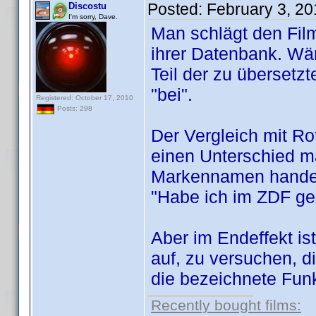
Posted:
February 3, 2
Discostu
I'm sorry, Dave.
Man schlägt den Film
ihrer Datenbank. Wär
Teil der zu übersetz
"bei".
Registered: October 17, 2010
Posts: 298
Der Vergleich mit Ro
einen Unterschied ma
Markennamen handelt
"Habe ich im ZDF ge
Aber im Endeffekt i
auf, zu versuchen, 
die bezeichnete Funk
Recently bought films: