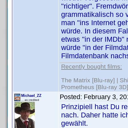
"richtiger". Fremdwö
grammatikalisch so v
man "ins Internet g
würde. In diesem Fal
etwas "in der IMDb"
würde "in der Filmda
Filmdatenbank nach
Recently bought films:
The Matrix [Blu-ray] | S
Prometheus [Blu-ray 3D]
Posted:
February 3, 2
Michael_ZZ
... as credited
Prinzipiell hast Du 
nach. Daher hatte ic
gewählt.