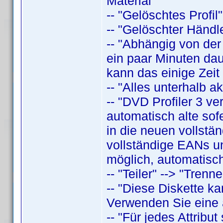
Material"
-- "Gelöschtes Profil"
-- "Gelöschter Händle
-- "Abhängig von der
ein paar Minuten daue
kann das einige Zeit
-- "Alles unterhalb a
-- "DVD Profiler 3 v
automatisch alte sof
in die neuen vollstä
vollständige EANs un
möglich, automatisch
-- "Teiler" --> "Trenne
-- "Diese Diskette k
Verwenden Sie eine a
-- "Für jedes Attrib