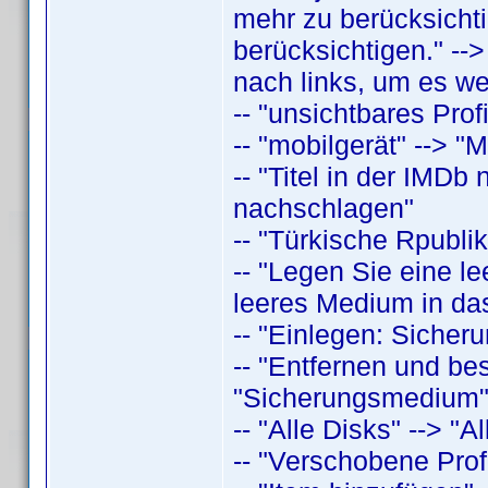
mehr zu berücksichti
berücksichtigen." -->
nach links, um es we
-- "unsichtbares Profi
-- "mobilgerät" --> "M
-- "Titel in der IMDb
nachschlagen"
-- "Türkische Rpubli
-- "Legen Sie eine le
leeres Medium in das
-- "Einlegen: Sicher
-- "Entfernen und bes
"Sicherungsmedium
-- "Alle Disks" --> "Al
-- "Verschobene Profi