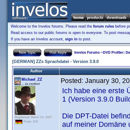
Welcome to the Invelos forums. Please read the
forum rules
before po
Read access to our public forums is open to everyone. To post messages
If you have an Invelos account,
sign in
to post.
Invelos Forums
->
DVD Profiler: D
[GERMAN] ZZs Sprachdatei - Version 3.9.0
Author
Posted:
January 30, 2
Michael_ZZ
... as credited
Ich habe eine erste
1 (Version 3.9.0 Build
Die DPT-Datei befind
Registered: March 14, 2007
Posts: 205
auf meiner Domäne 