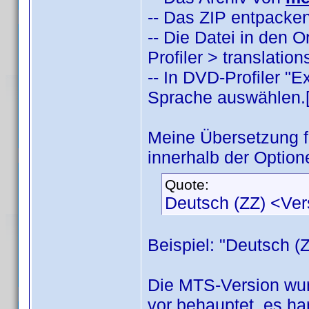
-- Das ZIP entpacken
-- Die Datei in den
Profiler > translatio
-- In DVD-Profiler "
Sprache auswählen.[/
Meine Übersetzung 
innerhalb der Option
Quote:
Deutsch (ZZ) <Ve
Beispiel: "Deutsch (
Die MTS-Version wur
vor behauptet, es han