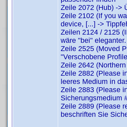
Zeile 2072 (Hub) -> 
Zeile 2102 (If you w
device, [...] -> Tippf
Zeilen 2124 / 2125 (I
wäre "bei" eleganter.
Zeile 2525 (Moved Pro
"Verschobene Profile
Zeile 2642 (Northern
Zeile 2882 (Please in
leeres Medium in da
Zeile 2883 (Please i
Sicherungsmedium #
Zeile 2889 (Please r
beschriften Sie Sic