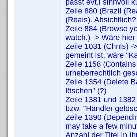
passt evt.l sinnvoll 
Zeile 880 (Brazil (R
(Reais). Absichtlich?
Zeile 884 (Browse you
watch.) -> Wäre hier
Zeile 1031 (Chnls) 
gemeint ist, wäre "Ka
Zeile 1158 (Contains
urheberrechtlich ges
Zeile 1354 (Delete B
löschen" (?)
Zeile 1381 und 1382 (
bzw. "Händler gelösc
Zeile 1390 (Depending
may take a few minut
Anzahl der Titel in I