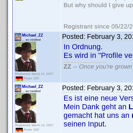
But why should I give up
Registrant since 05/22/
Posted:
February 3, 2
Michael_ZZ
... as credited
In Ordnung.
Es wird in "Profile v
ZZ
--
Once you're grown 
Registered: March 14, 2007
Posts: 205
Posted:
February 3, 2
Michael_ZZ
... as credited
Es ist eine neue Ver
Mein Dank geht an
L
gemacht hat uns an
seinen Input.
Registered: March 14, 2007
Posts: 205