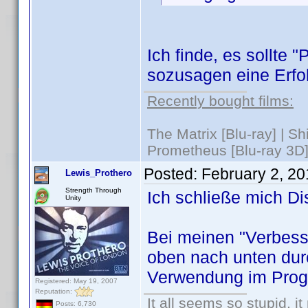
Ich finde, es sollte "
sozusagen eine Erfol
Recently bought films:
The Matrix [Blu-ray] | S
Prometheus [Blu-ray 3D]
Posted:
February 2, 2
Lewis_Prothero
Strength Through
Ich schließe mich Di
Unity
Bei meinen "Verbesse
oben nach unten dur
Verwendung im Prog
Registered: May 19, 2007
Reputation:
It all seems so stupid, 
Posts: 6,730