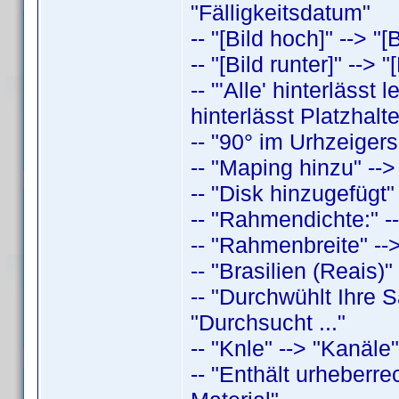
"Fälligkeitsdatum"
-- "[Bild hoch]" --> "[
-- "[Bild runter]" --> 
-- "'Alle' hinterlässt
hinterlässt Platzhalt
-- "90° im Urhzeigers
-- "Maping hinzu" -->
-- "Disk hinzugefügt"
-- "Rahmendichte:" -
-- "Rahmenbreite" -->
-- "Brasilien (Reais)"
-- "Durchwühlt Ihre
"Durchsucht ..."
-- "Knle" --> "Kanäle"
-- "Enthält urheberre