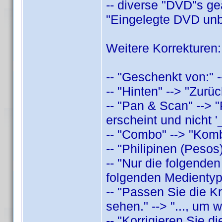
-- diverse "DVD"s geä
"Eingelegte DVD unb
Weitere Korrekturen:
-- "Geschenkt von:" 
-- "Hinten" --> "Zur
-- "Pan & Scan" --> 
erscheint und nicht '_
-- "Combo" --> "Kom
-- "Philipinen (Pesos
-- "Nur die folgenden
folgenden Medientype
-- "Passen Sie die Kr
sehen." --> "..., um 
-- "Korrigieren Sie d