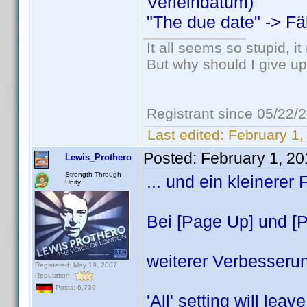
Verleihdatum)
"The due date" -> Fä
It all seems so stupid, 
But why should I give up
Registrant since 05/22/
Last edited:
February 1,
Posted:
February 1, 2
Lewis_Prothero
Strength Through
... und ein kleinerer 
Unity
Bei [Page Up] und [
weiterer Verbesseru
Registered: May 19, 2007
Reputation:
Posts: 6,730
'All' setting will lea