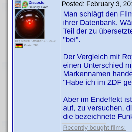
Posted:
February 3, 2
Discostu
I'm sorry, Dave.
Man schlägt den Film
ihrer Datenbank. Wär
Teil der zu übersetz
"bei".
Registered: October 17, 2010
Posts: 298
Der Vergleich mit Ro
einen Unterschied ma
Markennamen handelt
"Habe ich im ZDF ge
Aber im Endeffekt i
auf, zu versuchen, 
die bezeichnete Funk
Recently bought films: