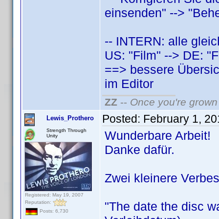
einsenden" --> "Behe
-- INTERN: alle glei
US: "Film" --> DE: "F
==> bessere Übersic
im Editor
ZZ
--
Once you're grown 
Posted:
February 1, 2
Lewis_Prothero
Strength Through
Wunderbare Arbeit!
Unity
Danke dafür.
Zwei kleinere Verbe
Registered: May 19, 2007
Reputation:
"The date the disc w
Posts: 6,730