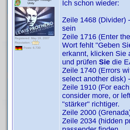
Ich schon wieder:
Unity
Zeile 1468 (Divider)
sein
Zeile 1716 (Enter the 
Registered: May 19, 2007
Reputation:
Wort fehlt "Geben Si
Posts: 6,730
erkannt, klicken Sie 
und prüfen
Sie
die E
Zeile 1740 (Errors wi
select another disk) 
Zeile 1910 (For each 
consider more, or lef
"stärker" richtiger.
Zeile 2000 (Grenada)
Zeile 2034 (hidden pr
passender finden