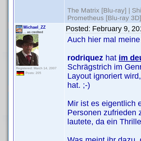
The Matrix [Blu-ray] | S
Prometheus [Blu-ray 3D]
Posted:
February 9, 2
Michael_ZZ
... as credited
Auch hier mal meine
rodriquez
hat
im de
Schrägstrich im Genr
Registered: March 14, 2007
Posts: 205
Layout ignoriert wi
hat. ;-)
Mir ist es eigentlic
Personen zufrieden z
lautete, da ein Thril
Was meint ihr dazu, 