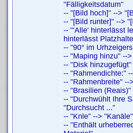
"Fälligkeitsdatum"
-- "[Bild hoch]" --> "[
-- "[Bild runter]" --> 
-- "'Alle' hinterlässt
hinterlässt Platzhalt
-- "90° im Urhzeigers
-- "Maping hinzu" -->
-- "Disk hinzugefügt"
-- "Rahmendichte:" -
-- "Rahmenbreite" -->
-- "Brasilien (Reais)"
-- "Durchwühlt Ihre
"Durchsucht ..."
-- "Knle" --> "Kanäle"
-- "Enthält urheberre