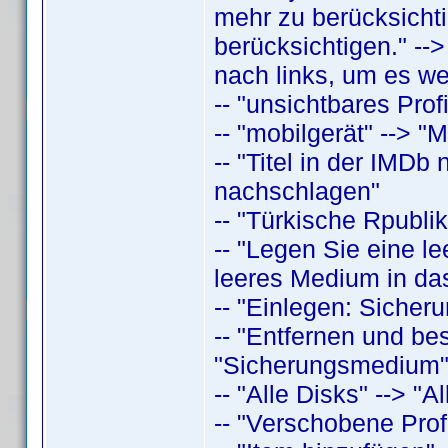
mehr zu berücksichti
berücksichtigen." -->
nach links, um es we
-- "unsichtbares Profi
-- "mobilgerät" --> "M
-- "Titel in der IMDb
nachschlagen"
-- "Türkische Rpubli
-- "Legen Sie eine le
leeres Medium in das
-- "Einlegen: Sicher
-- "Entfernen und bes
"Sicherungsmedium
-- "Alle Disks" --> "Al
-- "Verschobene Profi