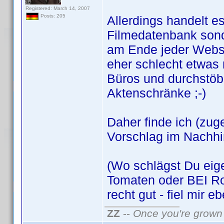
Registered: March 14, 2007
Posts: 205
Allerdings handelt e
Filmedatenbank son
am Ende jeder Webse
eher schlecht etwas 
Büros und durchstöb
Aktenschränke ;-)
Daher finde ich (zug
Vorschlag im Nachhi
(Wo schlägst Du eige
Tomaten oder BEI Ro
recht gut - fiel mir e
ZZ
--
Once you're grown 