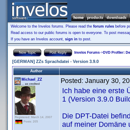
Welcome to the Invelos forums. Please read the
forum rules
before po
Read access to our public forums is open to everyone. To post messages
If you have an Invelos account,
sign in
to post.
Invelos Forums
->
DVD Profiler: D
[GERMAN] ZZs Sprachdatei - Version 3.9.0
Author
Posted:
January 30, 2
Michael_ZZ
... as credited
Ich habe eine erste
1 (Version 3.9.0 Build
Die DPT-Datei befind
Registered: March 14, 2007
Posts: 205
auf meiner Domäne 