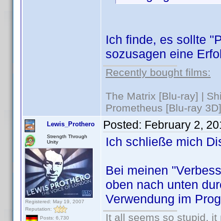
Ich finde, es sollte "
sozusagen eine Erfol
Recently bought films:
The Matrix [Blu-ray] | S
Prometheus [Blu-ray 3D]
Posted:
February 2, 2
Lewis_Prothero
Strength Through
Ich schließe mich Di
Unity
Bei meinen "Verbesse
oben nach unten dur
Verwendung im Prog
Registered: May 19, 2007
Reputation:
It all seems so stupid, 
Posts: 6,730