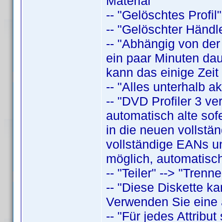
Material"
-- "Gelöschtes Profil"
-- "Gelöschter Händle
-- "Abhängig von der
ein paar Minuten daue
kann das einige Zeit
-- "Alles unterhalb a
-- "DVD Profiler 3 v
automatisch alte sof
in die neuen vollstä
vollständige EANs un
möglich, automatisch
-- "Teiler" --> "Trenne
-- "Diese Diskette k
Verwenden Sie eine a
-- "Für jedes Attrib