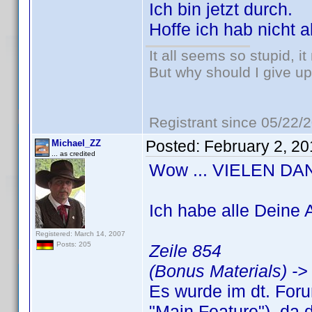
Ich bin jetzt durch.
Hoffe ich hab nicht a
It all seems so stupid, 
But why should I give up
Registrant since 05/22/
Posted:
February 2, 2
Michael_ZZ
... as credited
Wow ... VIELEN DAN
Ich habe alle Deine
Registered: March 14, 2007
Posts: 205
Zeile 854
(Bonus Materials) ->
Es wurde im dt. Foru
"Main Feature"), da 