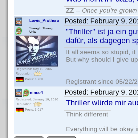
ZZ
--
Once you're grown 
Posted:
February 9, 2
Lewis_Prothero
Strength Through
"Thriller" ist ja ein 
Unity
dafür, als dagegen sp
It all seems so stupid, 
But why should I give up
Registered: May 19, 2007
Reputation:
Posts: 6,730
Registrant since 05/22/
Posted:
February 9, 2
ninso4
Registered: January 16, 2010
Thriller würde mir a
Reputation:
Posts: 1,617
Think different
Everything will be okay in