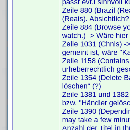
passt evt.l sinnvoll 
Zeile 880 (Brazil (R
(Reais). Absichtlich?
Zeile 884 (Browse you
watch.) -> Wäre hier
Zeile 1031 (Chnls) 
gemeint ist, wäre "Ka
Zeile 1158 (Contains
urheberrechtlich ges
Zeile 1354 (Delete B
löschen" (?)
Zeile 1381 und 1382 (
bzw. "Händler gelösc
Zeile 1390 (Depending
may take a few minut
Anzahl der Titel in I