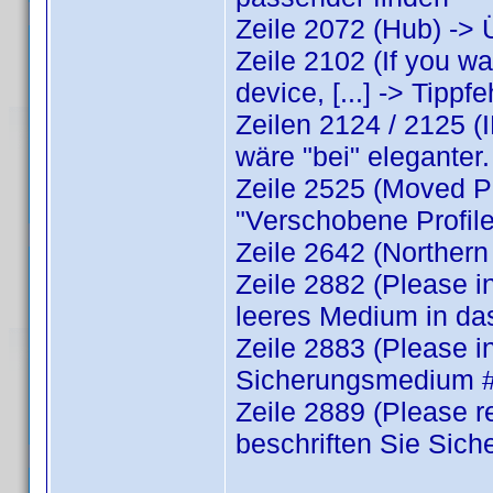
Zeile 2072 (Hub) -> 
Zeile 2102 (If you w
device, [...] -> Tippf
Zeilen 2124 / 2125 (I
wäre "bei" eleganter.
Zeile 2525 (Moved Pro
"Verschobene Profile
Zeile 2642 (Northern
Zeile 2882 (Please in
leeres Medium in da
Zeile 2883 (Please i
Sicherungsmedium #
Zeile 2889 (Please r
beschriften Sie Sic