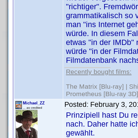
"richtiger". Fremdwö
grammatikalisch so v
man "ins Internet g
würde. In diesem Fal
etwas "in der IMDb"
würde "in der Filmda
Filmdatenbank nach
Recently bought films:
The Matrix [Blu-ray] | S
Prometheus [Blu-ray 3D]
Posted:
February 3, 2
Michael_ZZ
... as credited
Prinzipiell hast Du 
nach. Daher hatte ic
gewählt.