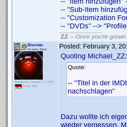
-- "Item hinzufügen"
-- "Sub-Item hinzufü
-- "Customization Fo
-- "DVDs" --> "Profil
ZZ
--
Once you're grown 
Posted:
February 3, 2
Discostu
I'm sorry, Dave.
Quoting Michael_ZZ:
Quote:
-- "Titel in der IM
Registered: October 17, 2010
Posts: 298
nachschlagen"
Dazu wollte ich eige
wieder vergessen. Me