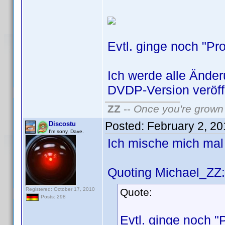
Evtl. ginge noch "Pr
Ich werde alle Ände
DVDP-Version veröff
ZZ
--
Once you're grown 
Posted:
February 2, 2
Discostu
I'm sorry, Dave.
Ich mische mich mal
Quoting Michael_ZZ:
Registered: October 17, 2010
Quote:
Posts: 298
Evtl. ginge noch "