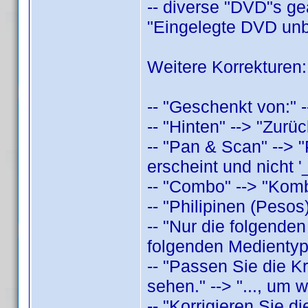
-- diverse "DVD"s geä
"Eingelegte DVD unb
Weitere Korrekturen:
-- "Geschenkt von:" 
-- "Hinten" --> "Zur
-- "Pan & Scan" --> 
erscheint und nicht '_
-- "Combo" --> "Kom
-- "Philipinen (Pesos
-- "Nur die folgenden
folgenden Medientype
-- "Passen Sie die Kr
sehen." --> "..., um 
-- "Korrigieren Sie d