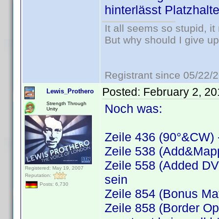
hinterlässt Platzhalt
It all seems so stupid, 
But why should I give up
Registrant since 05/22/
Posted:
February 2, 2
Lewis_Prothero
Strength Through
Noch was:
Unity
Zeile 436 (90°&CW) -
Zeile 538 (Add&Mapp
Zeile 558 (Added DVD
Registered: May 19, 2007
Reputation:
sein
Posts: 6,730
Zeile 854 (Bonus Mat
Zeile 858 (Border O