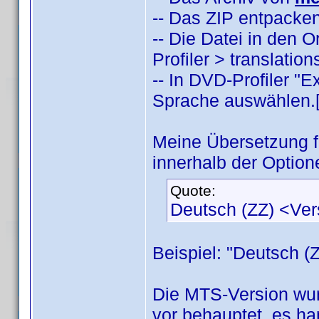
-- Das ZIP entpacken
-- Die Datei in den
Profiler > translatio
-- In DVD-Profiler "
Sprache auswählen.[/
Meine Übersetzung 
innerhalb der Option
Quote:
Deutsch (ZZ) <Ve
Beispiel: "Deutsch (
Die MTS-Version wur
vor behauptet, es han