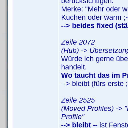
berücksichtigen."
Merke: "Mehr oder we
Kuchen oder warm ;-
--> beides fixed (st
Zeile 2072
(Hub) -> Übersetzung
Würde ich gerne übe
handelt.
Wo taucht das im 
--> bleibt (fürs erste ;
Zeile 2525
(Moved Profiles) -> 
Profile"
--> bleibt
-- ist Fenste