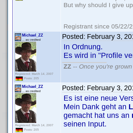
But why should I give up
Registrant since 05/22/
Posted:
February 3, 2
Michael_ZZ
... as credited
In Ordnung.
Es wird in "Profile v
ZZ
--
Once you're grown 
Registered: March 14, 2007
Posts: 205
Posted:
February 3, 2
Michael_ZZ
... as credited
Es ist eine neue Ver
Mein Dank geht an
L
gemacht hat uns an
seinen Input.
Registered: March 14, 2007
Posts: 205