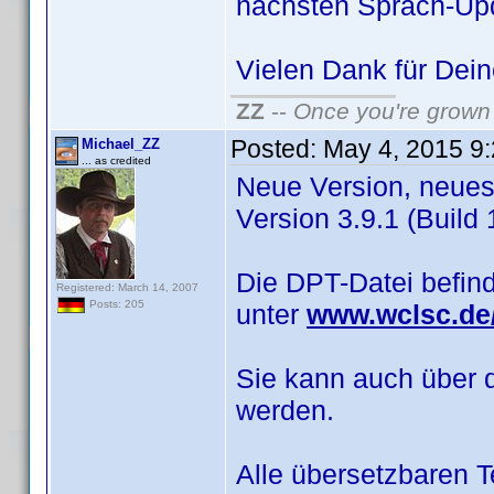
nächsten Sprach-Up
Vielen Dank für De
ZZ
--
Once you're grown 
Posted:
May 4, 2015 9
Michael_ZZ
... as credited
Neue Version, neues 
Version 3.9.1 (Build 1
Die DPT-Datei befin
Registered: March 14, 2007
Posts: 205
unter
www.wclsc.de/
Sie kann auch über 
werden.
Alle übersetzbaren 