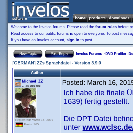
Welcome to the Invelos forums. Please read the
forum rules
before po
Read access to our public forums is open to everyone. To post messages
If you have an Invelos account,
sign in
to post.
Invelos Forums
->
DVD Profiler: D
[GERMAN] ZZs Sprachdatei - Version 3.9.0
Author
Posted:
March 16, 201
Michael_ZZ
... as credited
Ich habe die finale Ü
1639) fertig gestellt.
Die DPT-Datei befin
Registered: March 14, 2007
Posts: 205
unter
www.wclsc.de/