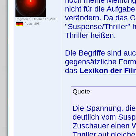
noch meine Meinung 
nicht für die Aufga
verändern. Da das G
Registered: October 17, 2010
Posts: 298
"Suspense/Thriller" h
Thriller heißen.
Die Begriffe sind a
gegensätzliche Form
das
Lexikon der Fil
Quote:
Die Spannung, die 
deutlich vom Sus
Zuschauer einen Wi
Thriller auf gleic