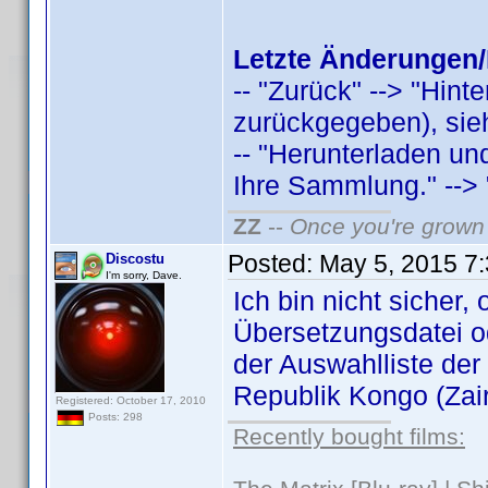
Letzte Änderungen/
-- "Zurück" --> "Hint
zurückgegeben), sieh
-- "Herunterladen u
Ihre Sammlung." --> "
ZZ
--
Once you're grown 
Posted:
May 5, 2015 7
Discostu
I'm sorry, Dave.
Ich bin nicht sicher,
Übersetzungsdatei o
der Auswahlliste der
Republik Kongo (Zaire
Registered: October 17, 2010
Posts: 298
Recently bought films: