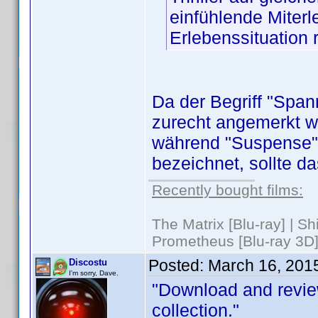
einfühlende Miter
Erlebenssituation 
Da der Begriff "Span
zurecht angemerkt wu
während "Suspense"
bezeichnet, sollte d
Recently bought films:
The Matrix [Blu-ray] | S
Prometheus [Blu-ray 3D]
Posted:
March 16, 201
Discostu
I'm sorry, Dave.
"Download and revie
collection."