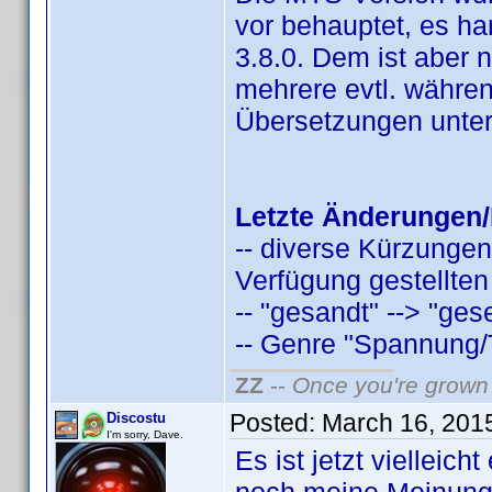
vor behauptet, es han
3.8.0. Dem ist aber 
mehrere evtl. währen
Übersetzungen unter
Letzte Änderungen/
-- diverse Kürzungen
Verfügung gestellten
-- "gesandt" --> "ges
-- Genre "Spannung/Thr
ZZ
--
Once you're grown 
Posted:
March 16, 201
Discostu
I'm sorry, Dave.
Es ist jetzt vielleic