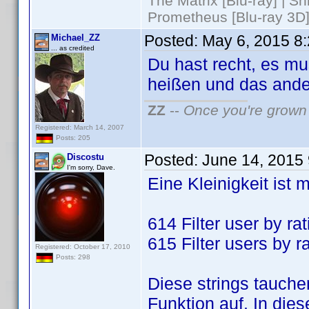
The Matrix [Blu-ray] | S
Prometheus [Blu-ray 3D]
Posted:
May 6, 2015 8
Michael_ZZ
... as credited
Du hast recht, es m
heißen und das ander
ZZ
--
Once you're grown 
Registered: March 14, 2007
Posts: 205
Posted:
June 14, 2015
Discostu
I'm sorry, Dave.
Eine Kleinigkeit ist m
614 Filter user by rat
615 Filter users by r
Registered: October 17, 2010
Posts: 298
Diese strings tauch
Funktion auf. In dies