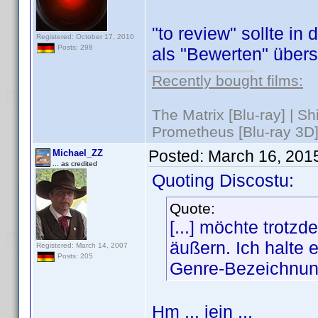
"to review" sollte i
Registered: October 17, 2010
Posts: 298
als "Bewerten" übers
Recently bought films:
The Matrix [Blu-ray] | S
Prometheus [Blu-ray 3D]
Posted:
March 16, 201
Michael_ZZ
... as credited
Quoting Discostu:
Quote:
[...] möchte trot
äußern. Ich halte 
Registered: March 14, 2007
Posts: 205
Genre-Bezeichnung
Hm ... jein ...