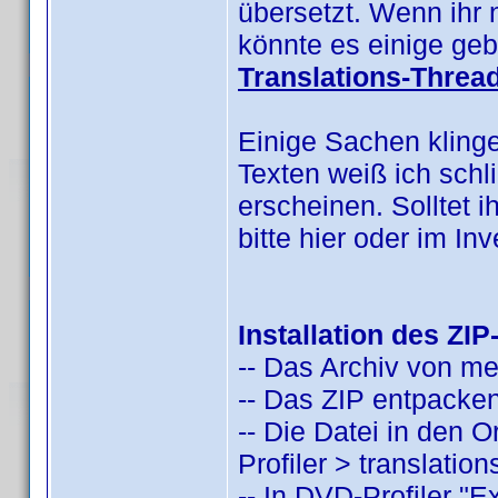
übersetzt. Wenn ihr 
könnte es einige geb
Translations-Threa
Einige Sachen kling
Texten weiß ich schl
erscheinen. Solltet i
bitte hier oder im I
Installation des ZIP
-- Das Archiv von m
-- Das ZIP entpacken
-- Die Datei in den
Profiler > translatio
-- In DVD-Profiler "