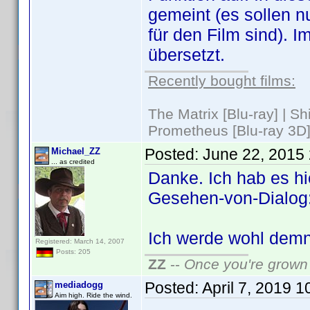
gemeint (es sollen nu
für den Film sind). 
übersetzt.
Recently bought films:
The Matrix [Blu-ray] | S
Prometheus [Blu-ray 3D]
Posted:
June 22, 2015
Michael_ZZ
... as credited
Danke. Ich hab es hie
Gesehen-von-Dialog: 
Ich werde wohl demn
Registered: March 14, 2007
Posts: 205
ZZ
--
Once you're grown 
Posted:
April 7, 2019 
mediadogg
Aim high. Ride the wind.