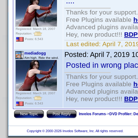
....
Thanks for your support.
Free Plugins available
h
Advanced plugins avail
Registered: March 18, 2007
Hey, new product!!!
BDP
Reputation:
Posts: 6,543
Last edited:
April 7, 20
Posted:
April 7, 2019 
mediadogg
Aim high. Ride the wind.
Posted in wrong pla
Thanks for your support.
Free Plugins available
h
Advanced plugins avail
Registered: March 18, 2007
Hey, new product!!!
BDP
Reputation:
Posts: 6,543
Invelos Forums
->
DVD Profiler: D
Copyright © 2000-2026 Invelos Software, Inc. All rights reserved.