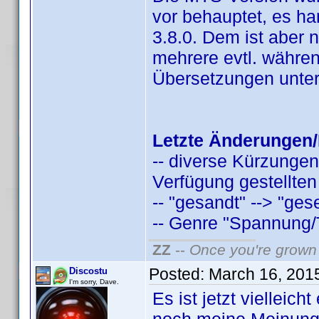
vor behauptet, es han
3.8.0. Dem ist aber 
mehrere evtl. währen
Übersetzungen unter
Letzte Änderungen/
-- diverse Kürzungen
Verfügung gestellten
-- "gesandt" --> "ges
-- Genre "Spannung/Thr
ZZ
--
Once you're grown 
Posted:
March 16, 201
Discostu
I'm sorry, Dave.
Es ist jetzt vielleic