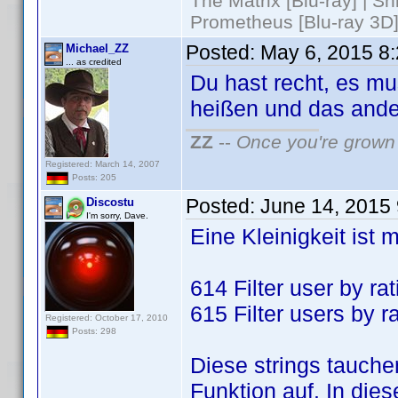
The Matrix [Blu-ray] | S
Prometheus [Blu-ray 3D]
Posted:
May 6, 2015 8
Michael_ZZ
... as credited
Du hast recht, es m
heißen und das ander
ZZ
--
Once you're grown 
Registered: March 14, 2007
Posts: 205
Posted:
June 14, 2015
Discostu
I'm sorry, Dave.
Eine Kleinigkeit ist m
614 Filter user by rat
615 Filter users by r
Registered: October 17, 2010
Posts: 298
Diese strings tauch
Funktion auf. In dies