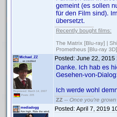
gemeint (es sollen nu
für den Film sind). 
übersetzt.
Recently bought films:
The Matrix [Blu-ray] | S
Prometheus [Blu-ray 3D]
Posted:
June 22, 2015
Michael_ZZ
... as credited
Danke. Ich hab es hie
Gesehen-von-Dialog: 
Ich werde wohl demn
Registered: March 14, 2007
Posts: 205
ZZ
--
Once you're grown 
Posted:
April 7, 2019 
mediadogg
Aim high. Ride the wind.