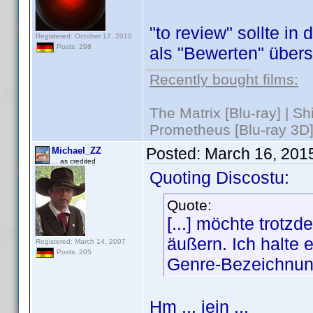
"to review" sollte i
Registered: October 17, 2010
Posts: 298
als "Bewerten" übers
Recently bought films:
The Matrix [Blu-ray] | S
Prometheus [Blu-ray 3D]
Posted:
March 16, 201
Michael_ZZ
... as credited
Quoting Discostu:
Quote:
[...] möchte trot
äußern. Ich halte 
Registered: March 14, 2007
Posts: 205
Genre-Bezeichnung
Hm ... jein ...