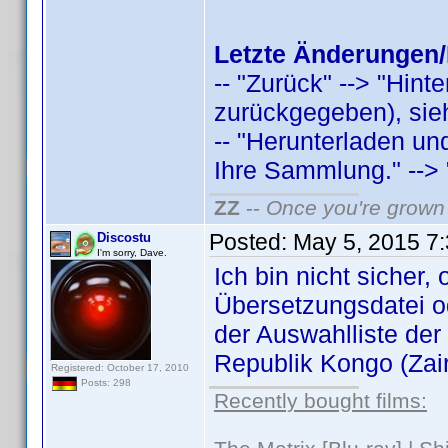
Letzte Änderungen/
-- "Zurück" --> "Hint
zurückgegeben), sieh
-- "Herunterladen u
Ihre Sammlung." --> "
ZZ
--
Once you're grown 
Posted:
May 5, 2015 7
Discostu
I'm sorry, Dave.
Ich bin nicht sicher,
Übersetzungsdatei o
der Auswahlliste der
Republik Kongo (Zaire
Registered: October 17, 2010
Posts: 298
Recently bought films: