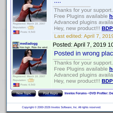
....
Thanks for your support.
Free Plugins available
h
Advanced plugins avail
Registered: March 18, 2007
Hey, new product!!!
BDP
Reputation:
Posts: 6,543
Last edited:
April 7, 20
Posted:
April 7, 2019 
mediadogg
Aim high. Ride the wind.
Posted in wrong pla
Thanks for your support.
Free Plugins available
h
Advanced plugins avail
Registered: March 18, 2007
Hey, new product!!!
BDP
Reputation:
Posts: 6,543
Invelos Forums
->
DVD Profiler: D
Copyright © 2000-2026 Invelos Software, Inc. All rights reserved.