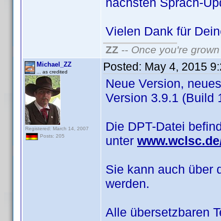
nächsten Sprach-Up
Vielen Dank für De
ZZ
--
Once you're grown 
Posted:
May 4, 2015 9
Michael_ZZ
... as credited
Neue Version, neues 
Version 3.9.1 (Build 1
Die DPT-Datei befin
Registered: March 14, 2007
Posts: 205
unter
www.wclsc.de/
Sie kann auch über 
werden.
Alle übersetzbaren 