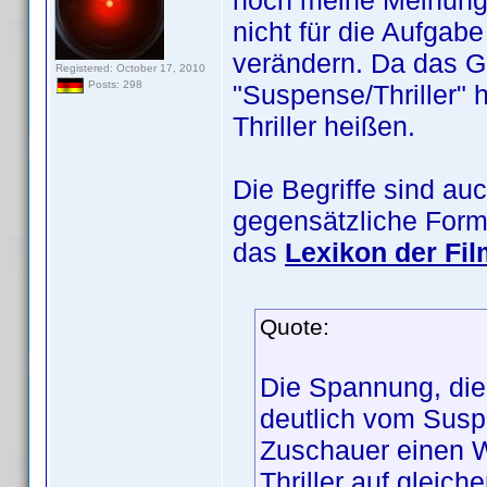
noch meine Meinung 
nicht für die Aufga
verändern. Da das G
Registered: October 17, 2010
Posts: 298
"Suspense/Thriller" h
Thriller heißen.
Die Begriffe sind a
gegensätzliche Form
das
Lexikon der Fil
Quote:
Die Spannung, die 
deutlich vom Sus
Zuschauer einen Wi
Thriller auf gleic