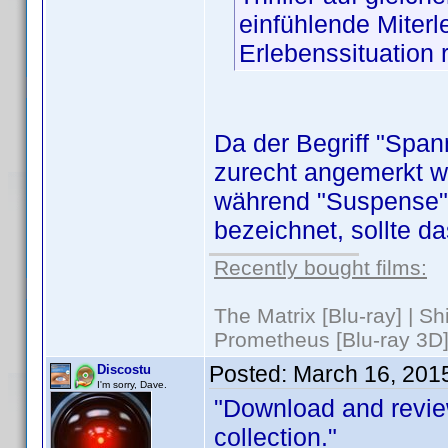
einfühlende Miter
Erlebenssituation 
Da der Begriff "Span
zurecht angemerkt wu
während "Suspense"
bezeichnet, sollte d
Recently bought films:
The Matrix [Blu-ray] | S
Prometheus [Blu-ray 3D]
Posted:
March 16, 201
Discostu
I'm sorry, Dave.
"Download and revie
collection."