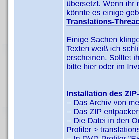
übersetzt. Wenn ihr 
könnte es einige geb
Translations-Threa
Einige Sachen kling
Texten weiß ich schl
erscheinen. Solltet i
bitte hier oder im I
Installation des ZIP
-- Das Archiv von m
-- Das ZIP entpacken
-- Die Datei in den
Profiler > translatio
-- In DVD-Profiler "