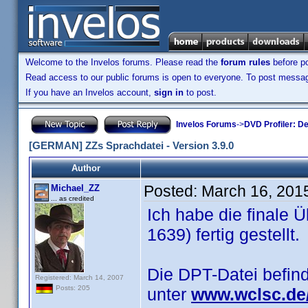
Welcome to the Invelos forums. Please read the
forum rules
before po
Read access to our public forums is open to everyone. To post messages
If you have an Invelos account,
sign in
to post.
Invelos Forums
->
DVD Profiler: D
[GERMAN] ZZs Sprachdatei - Version 3.9.0
Author
Posted:
March 16, 201
Michael_ZZ
... as credited
Ich habe die finale Ü
1639) fertig gestellt.
Die DPT-Datei befin
Registered: March 14, 2007
Posts: 205
unter
www.wclsc.de/