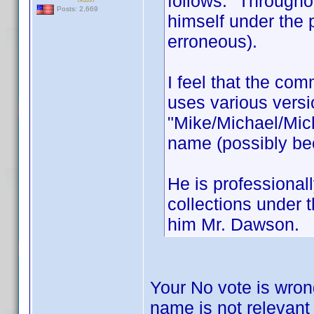
follows: "Througho
Posts: 2,669
himself under th
erroneous).
I feel that the c
uses various versi
"Mike/Michael/Mic
name (possibly be
He is professional
collections under
him Mr. Dawson.
Your No vote is wron
name is not relevant 