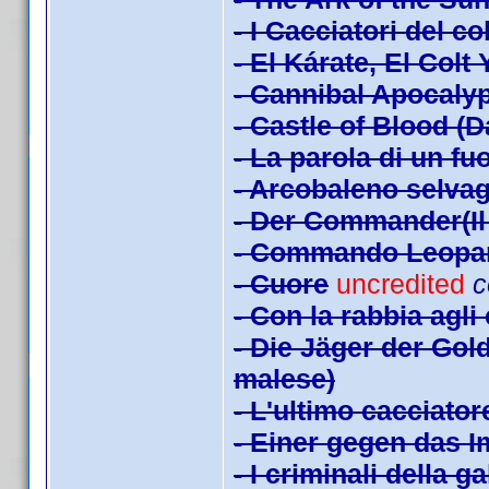
- I Cacciatori del c
- El Kárate, El Colt
- Cannibal Apocaly
- Castle of Blood (
- La parola di un fuo
- Arcobaleno selva
- Der Commander(Il 
- Commando Leopa
- Cuore
uncredited
c
- Con la rabbia agli
- Die Jäger der Gol
malese)
- L'ultimo cacciator
- Einer gegen das I
- I criminali della g