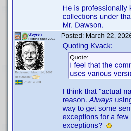
He is professionally
collections under th
Mr. Dawson.
Posted:
March 22, 202
GSyren
Profiling since 2001
Quoting Kvack:
Quote:
I feel that the c
uses various versi
Registered: March 14, 2007
Reputation:
Posts: 4,938
I think that "actual n
reason.
Always
usin
way to get some sem
exceptions for a few
exceptions?