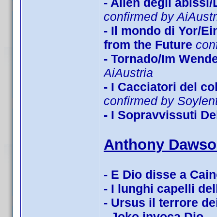
- Alien degli abissi
confirmed by AiAustr
- Il mondo di Yor/E
from the Future
con
- Tornado/Im Wende
AiAustria
- I Cacciatori del 
confirmed by Soyle
- I Sopravvissuti De
Anthony Dawso
- E Dio disse a Cai
- I lunghi capelli de
- Ursus il terrore de
- Joko invoca Dio...