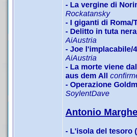
- La vergine di Nor
Rockatansky
- I giganti di Roma
- Delitto in tuta n
AiAustria
- Joe l'implacabile/
AiAustria
- La morte viene d
aus dem All
confirm
- Operazione Goldm
SoylentDave
Antonio Margher
- L'isola del tesoro 