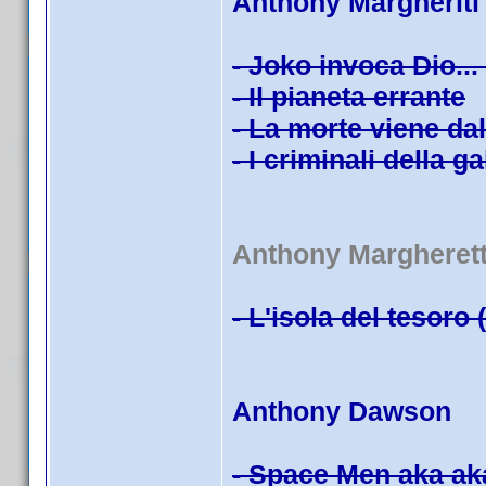
Anthony Margheriti
- Joko invoca Dio...
- Il pianeta errante
- La morte viene da
- I criminali della g
Anthony Margherett
- L'isola del tesoro 
Anthony Dawson
- Space Men aka ak