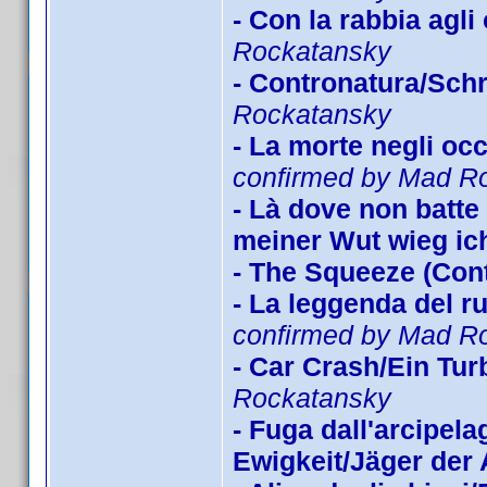
- Con la rabbia agl
Rockatansky
- Contronatura/Schr
Rockatansky
- La morte negli oc
confirmed by Mad R
- Là dove non batte i
meiner Wut wieg ich
- The Squeeze (Con
- La leggenda del r
confirmed by Mad R
- Car Crash/Ein Tu
Rockatansky
- Fuga dall'arcipe
Ewigkeit/Jäger der