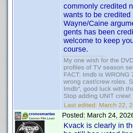
commonly credited n
wants to be credited
Wayne/Caine argument
gents has been credi
welcome to keep your
course.
My one wish for the DVD 
profiles of TV season set
FACT: Imdb is WRONG 70%
wrong cast/crew roles. S
Imdb", good luck with tha
Stop adding UNIT crew! Th
Last edited:
March 22, 2
Posted:
March 24, 202
cronosmantas
Cannon Film Lover
Kvack is clearly in 