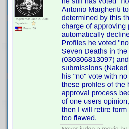
he still has voted "n
Antonio Margheriti
determined by this th
Registered: June 2, 2008
Reputation:
charge of approving p
Posts: 59
automatically declin
Profiles he voted "n
Seven Deaths in the
(030306813097) and 
submissions (Naked 
his "no" vote with no
these profiles of the 
approval process be
of one users opinion
then I will retire fo
too flawed.
Never judge a movie by 