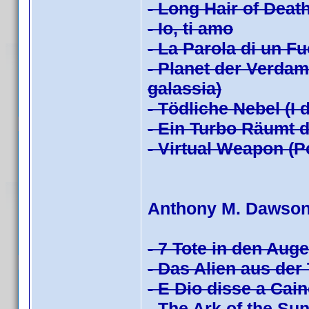
- Long Hair of Death
- Io, ti amo
- La Parola di un Fu
- Planet der Verdam
galassia)
- Tödliche Nebel (I
- Ein Turbo Räumt 
- Virtual Weapon (P
Anthony M. Dawso
- 7 Tote in den Auge
- Das Alien aus der 
- E Dio disse a Cai
- The Ark of the Sun