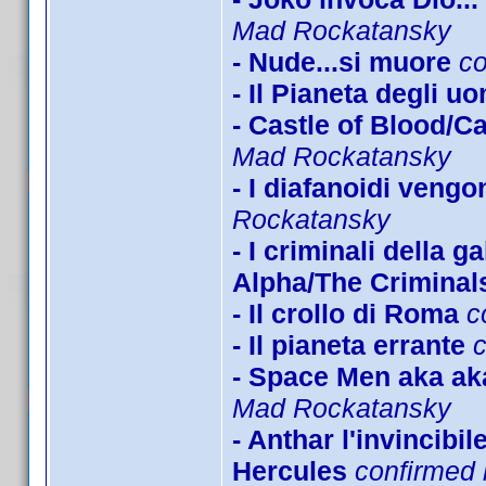
Mad Rockatansky
- Nude...si muore
c
- Il Pianeta degli u
- Castle of Blood/C
Mad Rockatansky
- I diafanoidi veng
Rockatansky
- I criminali della 
Alpha/The Criminals
- Il crollo di Roma
c
- Il pianeta errante
- Space Men aka ak
Mad Rockatansky
- Anthar l'invincibi
Hercules
confirmed