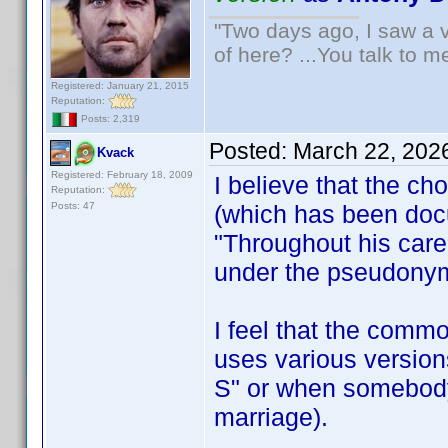
"Two days ago, I saw a v
of here? ...You talk to me
Registered: January 21, 2015
Reputation:
Posts: 2,319
Posted:
March 22, 202
Kvack
Registered: February 18, 2009
I believe that the 
Reputation:
Posts: 47
(which has been docu
"Throughout his care
under the pseudony
I feel that the com
uses various version
S" or when somebody
marriage).