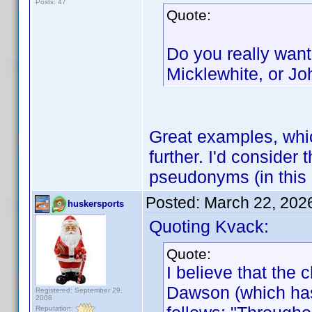
Posts: 47
Quote:
Do you really want
Micklewhite, or J
Great examples, whic
further. I'd consider
pseudonyms (in this 
Posted:
March 22, 202
huskersports
Quoting Kvack:
Quote:
I believe that the
Dawson (which has
Registered: September 29,
2008
Reputation: