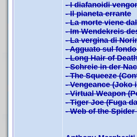
- I diafanoidi veng
- Il pianeta errante
- La morte viene da
- Im Wendekreis de
- La vergina di Nor
- Agguato sul fondo
- Long Hair of Death
- Schreie in der Na
- The Squeeze (Con
- Vengeance (Joko i
- Virtual Weapon (P
- Tiger Joe (Fuga da
- Web of the Spider 