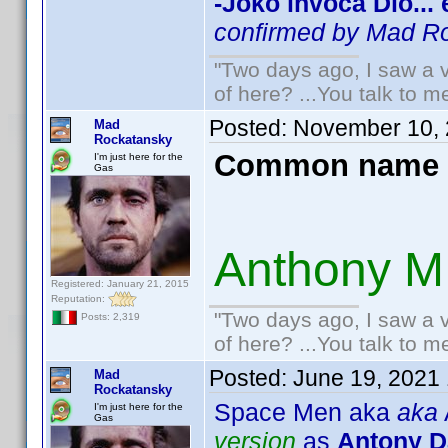
-Joko invoca Dio...
confirmed by Mad R
"Two days ago, I saw a v
of here? ...You talk to me
Posted:
November 10, 
Mad
Rockatansky
Common name 
I'm just here for the
Gas
Anthony M
Registered: January 21, 2015
Reputation:
"Two days ago, I saw a v
Posts: 2,319
of here? ...You talk to me
Posted:
June 19, 2021
Mad
Rockatansky
Space Men aka
aka
I'm just here for the
Gas
version
as
Antony D