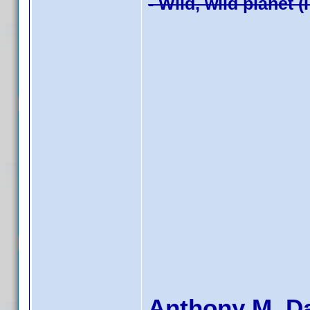
- Wild, wild planet (
Anthony M. D