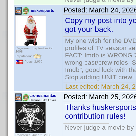
Posted:
March 24, 202
huskersports
Copy my post into you
got your back.
My one wish for the DVD 
profiles of TV season set
Registered: September 29,
2008
FACT: Imdb is WRONG 70%
Reputation:
wrong cast/crew roles. S
Posts: 2,669
Imdb", good luck with tha
Stop adding UNIT crew! Th
Last edited:
March 24, 2
Posted:
March 25, 202
cronosmantas
Cannon Film Lover
Thanks huskersports!
contribution rules!
Never judge a movie by 
Registered: June 2, 2008