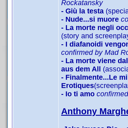
Rockatansky
- Giù la testa
(specia
- Nude...si muore
c
- La morte negli oc
(story and screenpla
- I diafanoidi veng
confirmed by Mad R
- La morte viene d
aus dem All
(associa
- Finalmente...Le mi
Erotiques
(screenpl
- Io ti amo
confirme
Anthony Marghe