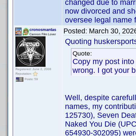
changed due to marr
now divorced and she
oversee legal name f
Posted:
March 30, 202
cronosmantas
Cannon Film Lover
Quoting huskersport
Quote:
Copy my post into 
wrong. I got your 
Registered: June 2, 2008
Reputation:
Posts: 59
Well, despite carefu
names, my contribut
125730), Seven Deat
Naked You Die (UPC
654930-302095) were 