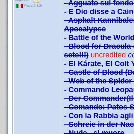
Reputation:
- Agguato sul fondo
Posts: 2,319
- E Dio disse a Cai
- Asphalt Kannibal
Apocalypse
- Battle of the Worl
- Blood for Dracula 
sete!!!)
uncredited
c
- El Kárate, El Colt
- Castle of Blood (
- Web of the Spider 
- Commando Leopa
- Der Commander(Il 
- Comando: Patos S
- Con la Rabbia agl
- Schreie in der Na
- Nude...si muore