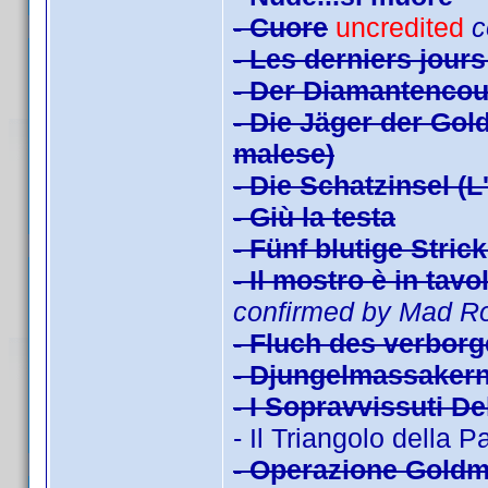
- Cuore
uncredited
c
- Les derniers jours
- Der Diamantencou
- Die Jäger der Gol
malese)
- Die Schatzinsel (L
- Giù la testa
- Fünf blutige Stric
- Il mostro è in tav
confirmed by Mad R
- Fluch des verborg
- Djungelmassakern 
- I Sopravvissuti De
- Il Triangolo della P
- Operazione Goldm