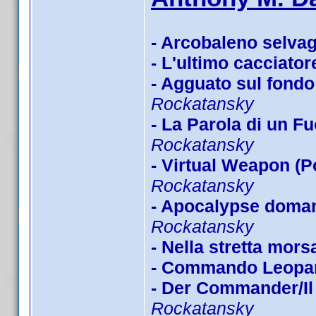
- Arcobaleno selva
- L'ultimo cacciator
- Agguato sul fondo 
Rockatansky
- La Parola di un Fu
Rockatansky
- Virtual Weapon (P
Rockatansky
- Apocalypse doman
Rockatansky
- Nella stretta mors
- Commando Leopa
- Der Commander/Il 
Rockatansky