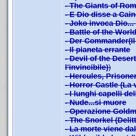
- The Giants of Rom
- E Dio disse a Cai
- Joko invoca Dio...
- Battle of the Worl
- Der Commander(Il 
- Il pianeta errante
- Devil of the Dese
l'invincibile)
)
- Hercules, Prisoner 
- Horror Castle (La
- I lunghi capelli de
- Nude...si muore
- Operazione Goldm
- The Snorkel (Delitt
- La morte viene da