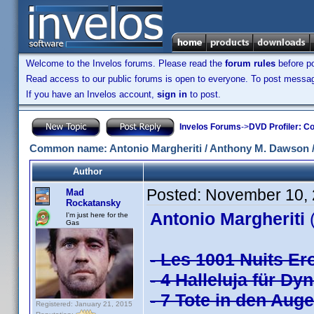
Welcome to the Invelos forums. Please read the
forum rules
before po
Read access to our public forums is open to everyone. To post messages
If you have an Invelos account,
sign in
to post.
Invelos Forums
->
DVD Profiler: Co
Common name: Antonio Margheriti / Anthony M. Dawson / 
Author
Posted:
November 10, 
Mad
Rockatansky
Antonio Margheriti
(
I'm just here for the
Gas
- Les 1001 Nuits Ero
- 4 Halleluja für Dy
- 7 Tote in den Auge
Registered: January 21, 2015