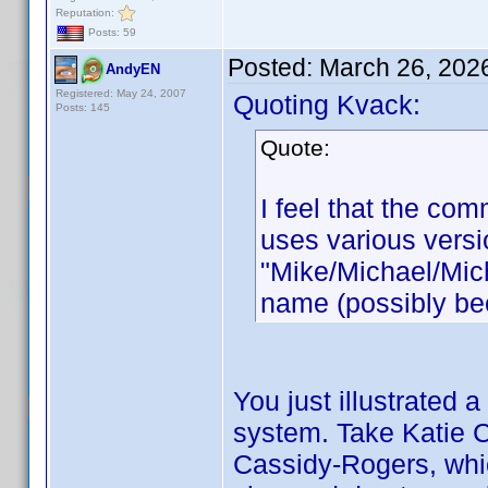
Reputation:
Posts: 59
Posted:
March 26, 202
AndyEN
Registered: May 24, 2007
Quoting Kvack:
Posts: 145
Quote:
I feel that the c
uses various versi
"Mike/Michael/Mic
name (possibly be
You just illustrated
system. Take Katie C
Cassidy-Rogers, whi