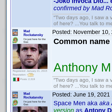
-Joko invoca Dio...
confirmed by Mad R
"Two days ago, I saw a v
of here? ...You talk to me
Posted:
November 10, 
Mad
Rockatansky
Common name 
I'm just here for the
Gas
Anthony M
Registered: January 21, 2015
Reputation:
"Two days ago, I saw a v
Posts: 2,319
of here? ...You talk to me
Posted:
June 19, 2021
Mad
Rockatansky
Space Men aka
aka
I'm just here for the
Gas
version
as
Antony D