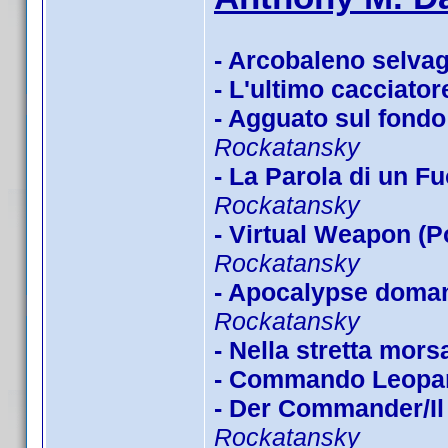
- Arcobaleno selva
- L'ultimo cacciator
- Agguato sul fondo 
Rockatansky
- La Parola di un Fu
Rockatansky
- Virtual Weapon (P
Rockatansky
- Apocalypse doman
Rockatansky
- Nella stretta mors
- Commando Leopa
- Der Commander/Il 
Rockatansky