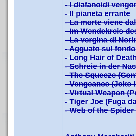
- I diafanoidi veng
- Il pianeta errante
- La morte viene da
- Im Wendekreis de
- La vergina di Nor
- Agguato sul fondo
- Long Hair of Death
- Schreie in der Na
- The Squeeze (Con
- Vengeance (Joko i
- Virtual Weapon (P
- Tiger Joe (Fuga da
- Web of the Spider 