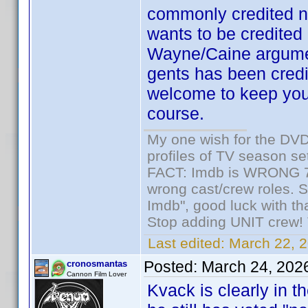
commonly credited n
wants to be credited
Wayne/Caine argument
gents has been credi
welcome to keep your
course.
My one wish for the DVD 
profiles of TV season set
FACT: Imdb is WRONG 70%
wrong cast/crew roles. S
Imdb", good luck with tha
Stop adding UNIT crew! Th
Last edited:
March 22, 2
Posted:
March 24, 202
cronosmantas
Cannon Film Lover
Kvack is clearly in 