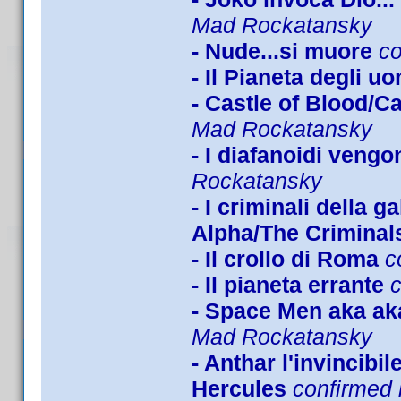
Mad Rockatansky
- Nude...si muore
c
- Il Pianeta degli u
- Castle of Blood/C
Mad Rockatansky
- I diafanoidi veng
Rockatansky
- I criminali della 
Alpha/The Criminals
- Il crollo di Roma
c
- Il pianeta errante
- Space Men aka ak
Mad Rockatansky
- Anthar l'invincibi
Hercules
confirmed