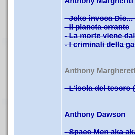
Anthony Margheriti
- Joko invoca Dio...
- Il pianeta errante
- La morte viene da
- I criminali della g
Anthony Margherett
- L'isola del tesoro 
Anthony Dawson
- Space Men aka ak