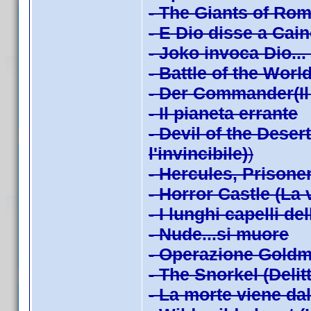
- The Giants of Rom
- E Dio disse a Cai
- Joko invoca Dio...
- Battle of the Worl
- Der Commander(Il 
- Il pianeta errante
- Devil of the Dese
l'invincibile)
)
- Hercules, Prisoner 
- Horror Castle (La
- I lunghi capelli de
- Nude...si muore
- Operazione Goldm
- The Snorkel (Delitt
- La morte viene da