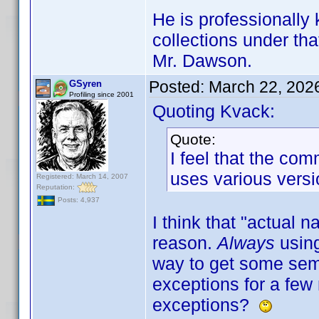
He is professionally
collections under th
Mr. Dawson.
Posted:
March 22, 202
GSyren
Profiling since 2001
Quoting Kvack:
Quote:
I feel that the c
uses various versi
Registered: March 14, 2007
Reputation:
Posts: 4,937
I think that "actual n
reason.
Always
usin
way to get some sem
exceptions for a few
exceptions?