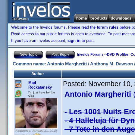
Welcome to the Invelos forums. Please read the
forum rules
before po
Read access to our public forums is open to everyone. To post messages
If you have an Invelos account,
sign in
to post.
Invelos Forums
->
DVD Profiler: Co
Common name: Antonio Margheriti / Anthony M. Dawson / 
Author
Posted:
November 10, 
Mad
Rockatansky
Antonio Margheriti
(
I'm just here for the
Gas
- Les 1001 Nuits Ero
- 4 Halleluja für Dy
- 7 Tote in den Auge
Registered: January 21, 2015