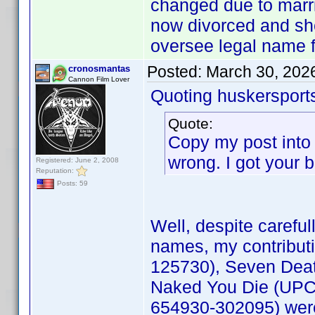
changed due to marr
now divorced and she
oversee legal name f
Posted:
March 30, 202
cronosmantas
Cannon Film Lover
Quoting huskersport
Quote:
Copy my post into 
wrong. I got your 
Registered: June 2, 2008
Reputation:
Posts: 59
Well, despite carefu
names, my contribut
125730), Seven Deat
Naked You Die (UPC
654930-302095) were 