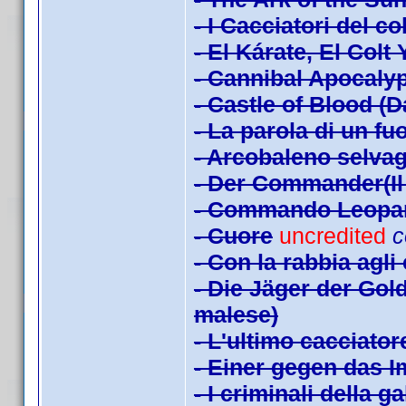
- I Cacciatori del c
- El Kárate, El Colt
- Cannibal Apocaly
- Castle of Blood (
- La parola di un fuo
- Arcobaleno selva
- Der Commander(Il 
- Commando Leopa
- Cuore
uncredited
c
- Con la rabbia agli
- Die Jäger der Gol
malese)
- L'ultimo cacciator
- Einer gegen das I
- I criminali della g