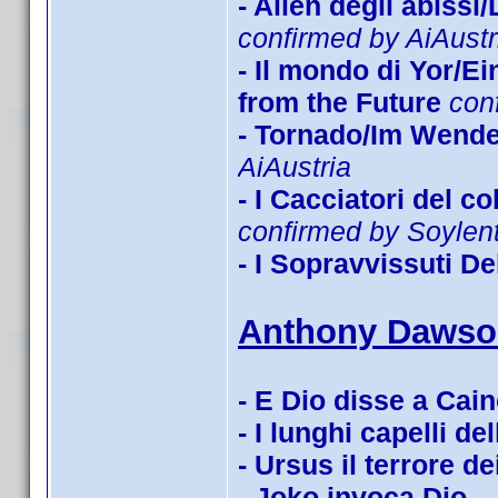
- Alien degli abissi
confirmed by AiAustr
- Il mondo di Yor/E
from the Future
con
- Tornado/Im Wende
AiAustria
- I Cacciatori del 
confirmed by Soyle
- I Sopravvissuti De
Anthony Dawso
- E Dio disse a Cai
- I lunghi capelli de
- Ursus il terrore de
- Joko invoca Dio...