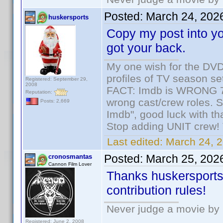
Posted:
March 24, 202
huskersports
Copy my post into you
got your back.
My one wish for the DVD 
profiles of TV season set
Registered: September 29,
2008
FACT: Imdb is WRONG 70%
Reputation:
wrong cast/crew roles. S
Posts: 2,669
Imdb", good luck with tha
Stop adding UNIT crew! Th
Last edited:
March 24, 2
Posted:
March 25, 202
cronosmantas
Cannon Film Lover
Thanks huskersports!
contribution rules!
Never judge a movie by 
Registered: June 2, 2008