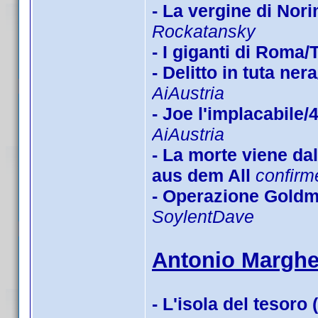
- La vergine di Nor
Rockatansky
- I giganti di Roma
- Delitto in tuta n
AiAustria
- Joe l'implacabile/
AiAustria
- La morte viene d
aus dem All
confirm
- Operazione Goldm
SoylentDave
Antonio Margher
- L'isola del tesoro 