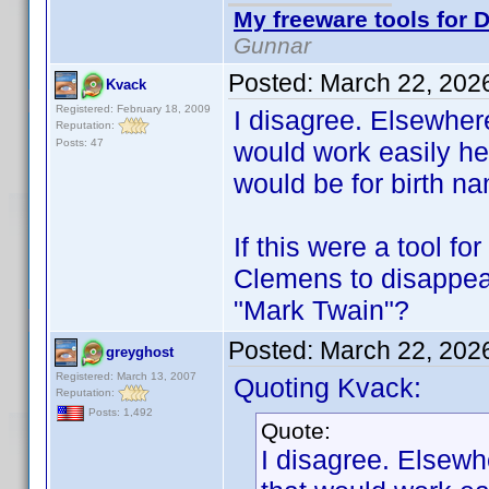
My freeware tools for D
Gunnar
Posted:
March 22, 202
Kvack
Registered: February 18, 2009
I disagree. Elsewher
Reputation:
Posts: 47
would work easily he
would be for birth n
If this were a tool f
Clemens to disappea
"Mark Twain"?
Posted:
March 22, 202
greyghost
Registered: March 13, 2007
Quoting Kvack:
Reputation:
Posts: 1,492
Quote:
I disagree. Elsewh