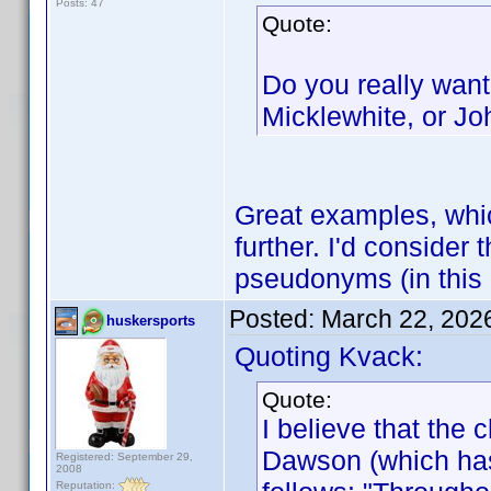
Posts: 47
Quote:
Do you really want
Micklewhite, or J
Great examples, whic
further. I'd consider
pseudonyms (in this 
Posted:
March 22, 202
huskersports
Quoting Kvack:
Quote:
I believe that the
Dawson (which has
Registered: September 29,
2008
Reputation: