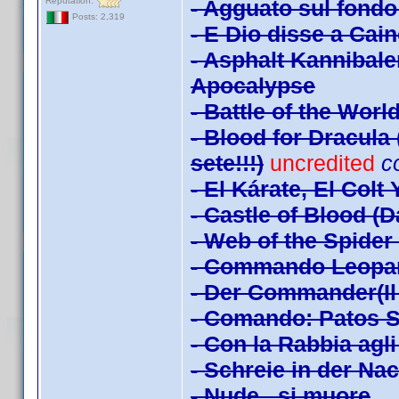
Reputation:
- Agguato sul fondo
Posts: 2,319
- E Dio disse a Cai
- Asphalt Kannibal
Apocalypse
- Battle of the Worl
- Blood for Dracula 
sete!!!)
uncredited
c
- El Kárate, El Colt
- Castle of Blood (
- Web of the Spider 
- Commando Leopa
- Der Commander(Il 
- Comando: Patos S
- Con la Rabbia agl
- Schreie in der Na
- Nude...si muore