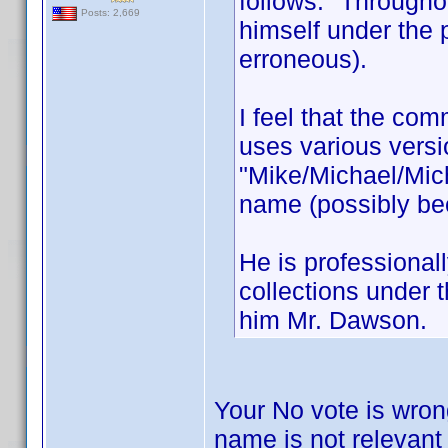
follows: "Througho
Posts: 2,669
himself under th
erroneous).
I feel that the c
uses various versi
"Mike/Michael/Mic
name (possibly be
He is professional
collections under
him Mr. Dawson.
Your No vote is wron
name is not relevant 