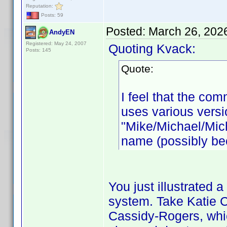
Reputation:
Posts: 59
Posted:
March 26, 202
AndyEN
Registered: May 24, 2007
Quoting Kvack:
Posts: 145
Quote:
I feel that the c
uses various versi
"Mike/Michael/Mic
name (possibly be
You just illustrated
system. Take Katie C
Cassidy-Rogers, whi