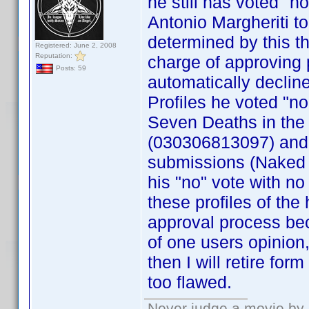
he still has voted "n
Antonio Margheriti
determined by this th
Registered: June 2, 2008
Reputation:
charge of approving p
Posts: 59
automatically declin
Profiles he voted "n
Seven Deaths in the
(030306813097) and 
submissions (Naked 
his "no" vote with no
these profiles of the 
approval process be
of one users opinion
then I will retire fo
too flawed.
Never judge a movie by 