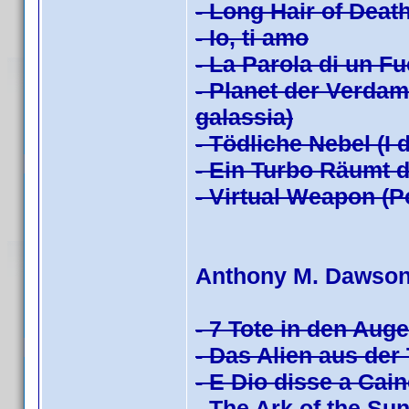
- Long Hair of Death
- Io, ti amo
- La Parola di un Fu
- Planet der Verdam
galassia)
- Tödliche Nebel (I
- Ein Turbo Räumt 
- Virtual Weapon (P
Anthony M. Dawso
- 7 Tote in den Auge
- Das Alien aus der 
- E Dio disse a Cai
- The Ark of the Sun