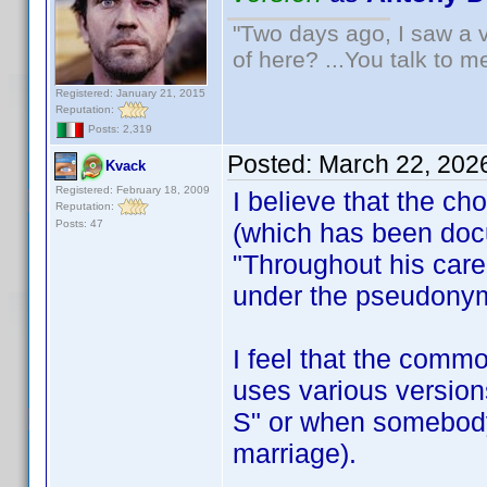
"Two days ago, I saw a v
of here? ...You talk to me
Registered: January 21, 2015
Reputation:
Posts: 2,319
Posted:
March 22, 202
Kvack
Registered: February 18, 2009
I believe that the 
Reputation:
Posts: 47
(which has been docu
"Throughout his care
under the pseudony
I feel that the com
uses various version
S" or when somebody
marriage).