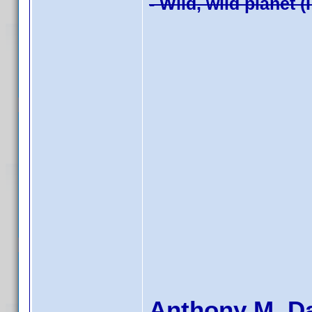
- Wild, wild planet (
Anthony M. D