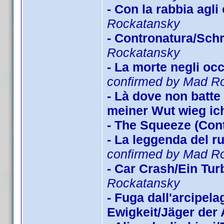
- Con la rabbia agl
Rockatansky
- Contronatura/Schr
Rockatansky
- La morte negli oc
confirmed by Mad R
- Là dove non batte i
meiner Wut wieg ich
- The Squeeze (Con
- La leggenda del r
confirmed by Mad R
- Car Crash/Ein Tu
Rockatansky
- Fuga dall'arcipe
Ewigkeit/Jäger der