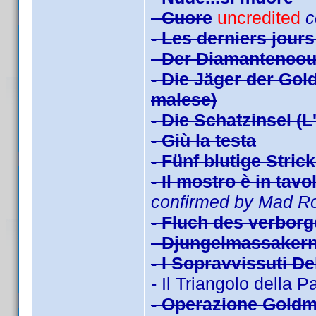
- Cuore
uncredited
c
- Les derniers jours
- Der Diamantencou
- Die Jäger der Gol
malese)
- Die Schatzinsel (L
- Giù la testa
- Fünf blutige Stric
- Il mostro è in tav
confirmed by Mad R
- Fluch des verborg
- Djungelmassakern 
- I Sopravvissuti De
- Il Triangolo della P
- Operazione Goldm