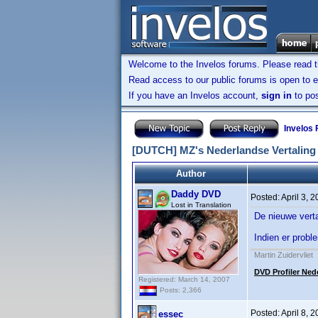
Welcome to the Invelos forums. Please read 
Read access to our public forums is open to e
If you have an Invelos account,
sign in
to pos
Invelos
[DUTCH] MZ's Nederlandse Vertaling -
Author
Daddy DVD
Posted:
April 3, 
Lost in Translation
De nieuwe verta
Indien er probl
Martin Zuidervliet
DVD Profiler Ned
Registered: March 14, 2007
Posts: 2,366
Posted:
April 8, 
essec