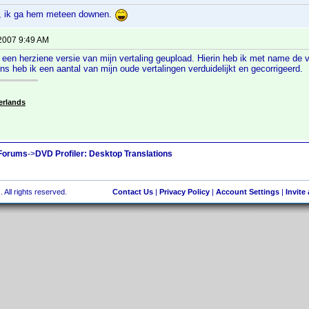
, ik ga hem meteen downen.
 2007 9:49 AM
een herziene versie van mijn vertaling geupload. Hierin heb ik met name de v
ns heb ik een aantal van mijn oude vertalingen verduidelijkt en gecorrigeerd.
erlands
 Forums
->
DVD Profiler: Desktop Translations
 All rights reserved.
Contact Us
|
Privacy Policy
|
Account Settings
|
Invite