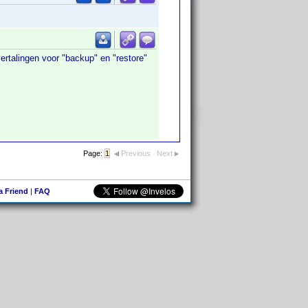
ertalingen voor "backup" en "restore"
Page:
1
Previous
Next
 a Friend
|
FAQ