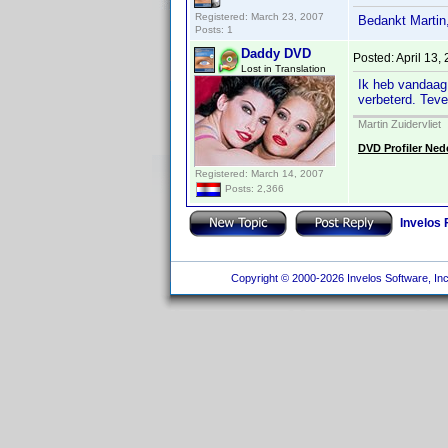
Registered: March 23, 2007
Bedankt Martin
Posts: 1
Daddy DVD
Posted:
April 13,
Lost in Translation
Ik heb vandaag 
verbeterd. Teve
Martin Zuidervliet
DVD Profiler Ned
Registered: March 14, 2007
Posts: 2,366
Invelos
Copyright © 2000-2026 Invelos Software, Inc.