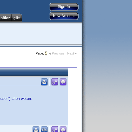
Page:
1
Previous
Next
 user") laten weten.