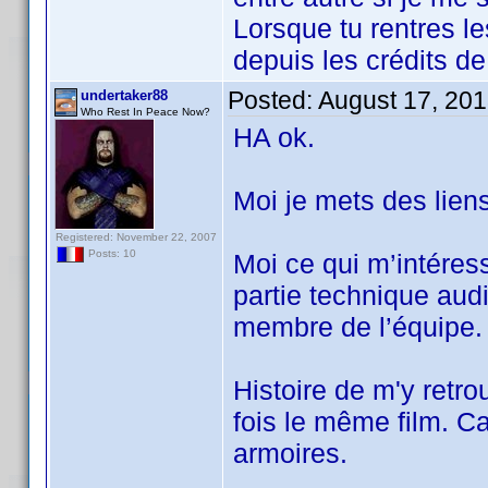
Lorsque tu rentres les
depuis les crédits de
Posted:
August 17, 20
undertaker88
Who Rest In Peace Now?
HA ok.
Moi je mets des lien
Registered: November 22, 2007
Posts: 10
Moi ce qui m’intéresse
partie technique audi
membre de l’équipe.
Histoire de m'y retr
fois le même film. Ca
armoires.