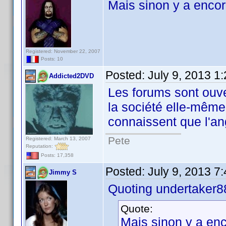
Mais sinon y a encor
Registered: November 22, 2007
Posts: 10
Posted:
July 9, 2013 1
Addicted2DVD
Les forums sont ouv
la société elle-même 
connaissent que l'an
Pete
Registered: March 13, 2007
Reputation:
Posts: 17,358
Posted:
July 9, 2013 7
Jimmy S
Quoting undertaker8
Quote:
Mais sinon y a en