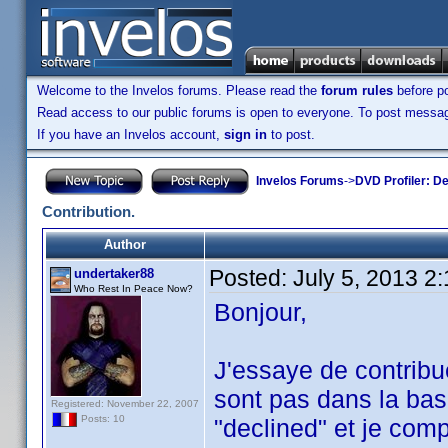
Welcome to the Invelos forums. Please read the
forum rules
before po
Read access to our public forums is open to everyone. To post messages
If you have an Invelos account,
sign in
to post.
Invelos Forums
->
DVD Profiler: D
Contribution.
Author
Posted:
July 5, 2013 2
undertaker88
Who Rest In Peace Now?
Bonjour,
J'essaye de contribu
sont pas dans la bas
Registered: November 22, 2007
Posts: 10
"declined" et je com