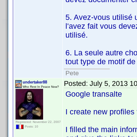
5. Avez-vous utilisé u
l'avez fait vous deve
utilisé.
6. La seule autre ch
tout type de motif de 
Pete
Posted:
July 5, 2013 1
undertaker88
Who Rest In Peace Now?
Google transalte
I create new profile
Registered: November 22, 2007
Posts: 10
I filled the main inf