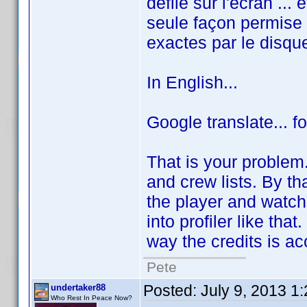
défile sur l'écran ...
seule façon permise p
exactes par le disqu
In English...
Google translate... f
That is your problem.
and crew lists. By th
the player and watch 
into profiler like tha
way the credits is ac
Pete
Posted:
July 9, 2013 1
undertaker88
Who Rest In Peace Now?