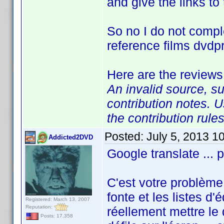
and give the links to 
So no I do not complet
reference films dvdpro
Here are the reviews
An invalid source, su
contribution notes. U
the contribution rules
Posted:
July 5, 2013 1
Addicted2DVD
Google translate ... 
C'est votre problème.
fonte et les listes d
Registered: March 13, 2007
Reputation:
réellement mettre le 
Posts: 17,358