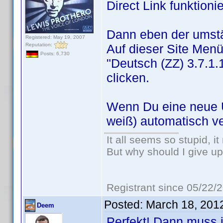
Direct Link funktionie
Dann eben der umst
Registered: May 19, 2007
Reputation:
Auf dieser Site Men
Posts: 6,730
"Deutsch (ZZ) 3.7.1.
clicken.
Wenn Du eine neue Ü
weiß) automatisch ver
It all seems so stupid, 
But why should I give up
Registrant since 05/22/
Posted:
March 18, 201
Deem
Perfekt! Dann muss i