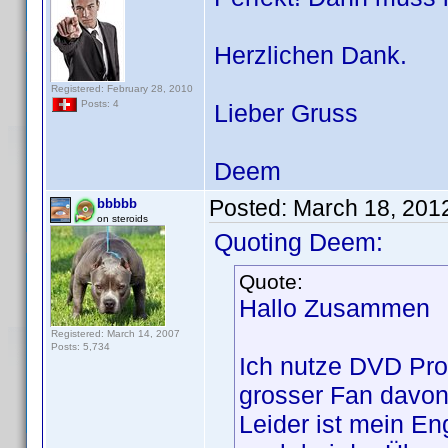
Herzlichen Dank.
Registered: February 28, 2010
Posts: 4
Lieber Gruss
Deem
Posted:
March 18, 201
bbbbb
on steroids
Quoting Deem:
Quote:
Hallo Zusammen
Registered: March 14, 2007
Posts: 5,734
Ich nutze DVD Prof
grosser Fan davon
Leider ist mein En