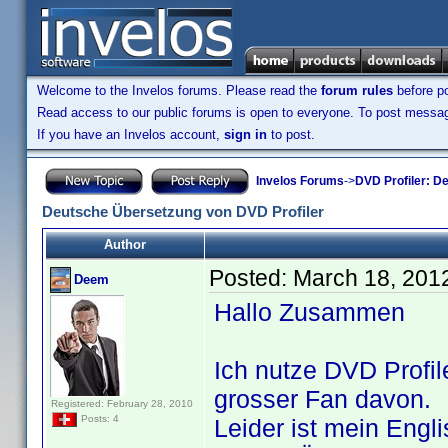
Welcome to the Invelos forums. Please read the
forum rules
before po
Read access to our public forums is open to everyone. To post messages
If you have an Invelos account,
sign in
to post.
Invelos Forums
->
DVD Profiler: D
Deutsche Übersetzung von DVD Profiler
Author
Posted:
March 18, 201
Deem
Hallo Zusammen
Ich nutze DVD Profil
grosser Fan davon.
Registered: February 28, 2010
Posts: 4
Leider ist mein Engl