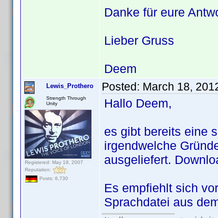
Danke für eure Antw
Lieber Gruss
Deem
Posted:
March 18, 201
Lewis_Prothero
Strength Through
Hallo Deem,
Unity
es gibt bereits eine
irgendwelche Gründen
ausgeliefert. Downl
Registered: May 19, 2007
Reputation:
Posts: 6,730
Es empfiehlt sich v
Sprachdatei aus dem