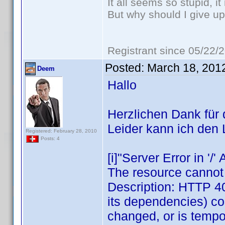
It all seems so stupid, 
But why should I give up
Registrant since 05/22/
Posted:
March 18, 201
Deem
Hallo
Herzlichen Dank für 
Leider kann ich den L
Registered: February 28, 2010
Posts: 4
[i]"Server Error in '/'
The resource cannot
Description: HTTP 40
its dependencies) c
changed, or is tempo