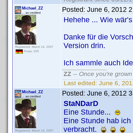
Posted:
June 6, 2012 
Michael_ZZ
... as credited
Hehehe ... Wie wär's m
Danke für die Vorsch
Version drin.
Registered: March 14, 2007
Posts: 205
Ich sammle auch Idee
ZZ
--
Once you're grown 
Last edited:
June 6, 20
Posted:
June 6, 2012 
Michael_ZZ
... as credited
StaNDarD
Eine Stunde...
Eine Stunde hab ich 
verbracht.
Registered: March 14, 2007