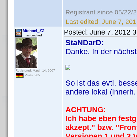
Registrant since 05/22/
Last edited:
June 7, 201
Posted:
June 7, 2012 
Michael_ZZ
... as credited
StaNDarD:
Danke. In der nächst
Registered: March 14, 2007
Posts: 205
So ist das evtl. bess
andere lokal (innerh.
ACHTUNG:
Ich habe eben festg
akzept." bzw. "Fron
Versionen 1 und 2