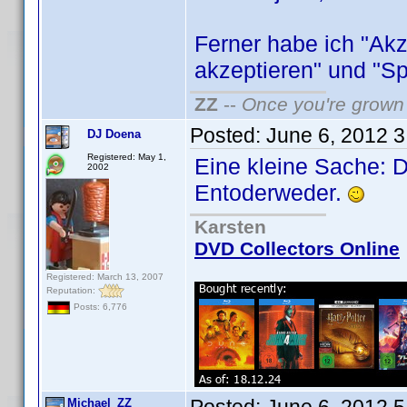
Ferner habe ich "Akz
akzeptieren" und "Sp
ZZ
--
Once you're grown 
Posted:
June 6, 2012 
DJ Doena
Registered: May 1,
Eine kleine Sache: D
2002
Entoderweder.
Karsten
DVD Collectors Online
Registered: March 13, 2007
Reputation:
Posts: 6,776
Michael_ZZ