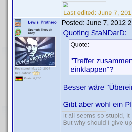
Last edited:
June 7, 20
Posted:
June 7, 2012 
Lewis_Prothero
Strength Through
Quoting StaNDarD:
Unity
Quote:
"Treffer zusammenf
einklappen"?
Registered: May 19, 2007
Reputation:
Posts: 6,730
Besser wäre "Übere
Gibt aber wohl ein P
It all seems so stupid, 
But why should I give up