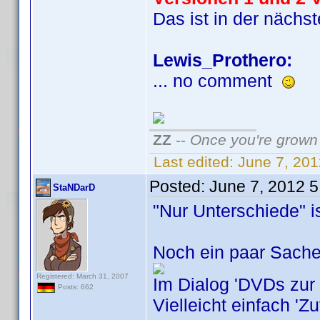
Das ist in der näch
Lewis_Prothero:
... no comment
ZZ
--
Once you're grown 
Last edited:
June 7, 20
Posted:
June 7, 2012 
StaNDarD
"Nur Unterschiede" i
Noch ein paar Sachen
Registered: March 31, 2007
Im Dialog 'DVDs zur
Posts: 662
Vielleicht einfach 'Z