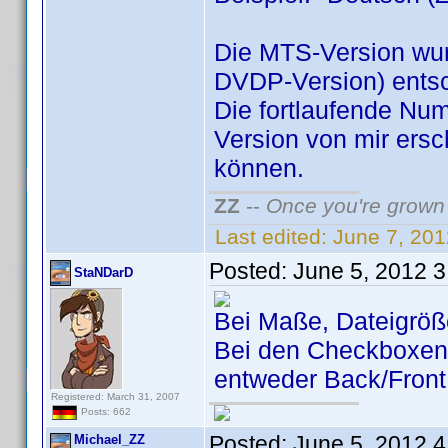
Die MTS-Version wurd
DVDP-Version) entsc
Die fortlaufende Num
Version von mir ers
können.
ZZ
--
Once you're grown 
Last edited:
June 7, 20
Posted:
June 5, 2012 
StaNDarD
Bei Maße, Dateigröße
Bei den Checkboxen 
entweder Back/Front
Registered: March 31, 2007
Posts: 662
Posted:
June 5, 2012 
Michael_ZZ