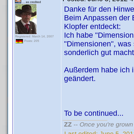
... as credited
Danke für den Hinwe
Beim Anpassen der E
Klopfer entdeckt:
Ich habe "Dimensions
Registered: March 14, 2007
Posts: 205
"Dimensionen", was 
sonderlich gut mac
Außerdem habe ich 
geändert.
To be continued...
ZZ
--
Once you're grown 
Last edited:
June 5, 20