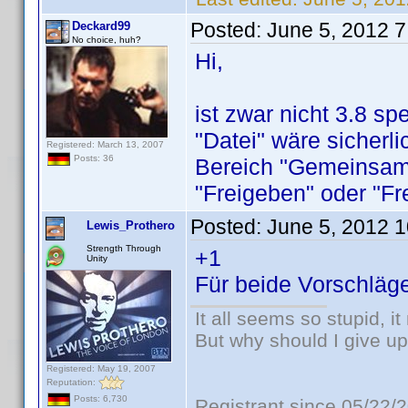
Posted:
June 5, 2012 
Deckard99
No choice, huh?
Hi,
ist zwar nicht 3.8 sp
"Datei" wäre sicherli
Registered: March 13, 2007
Posts: 36
Bereich "Gemeinsam"
"Freigeben" oder "F
Posted:
June 5, 2012 
Lewis_Prothero
Strength Through
+1
Unity
Für beide Vorschläg
It all seems so stupid, 
But why should I give up
Registered: May 19, 2007
Reputation:
Posts: 6,730
Registrant since 05/22/