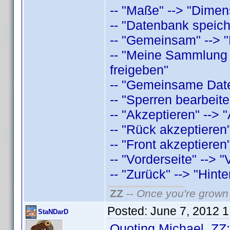
-- "Maße" --> "Dimen
-- "Datenbank speich
-- "Gemeinsam" --> "
-- "Meine Sammlung 
freigeben"
-- "Gemeinsame Date
-- "Sperren bearbeite
-- "Akzeptieren" --> "
-- "Rück akzeptieren"
-- "Front akzeptieren"
-- "Vorderseite" --> "
-- "Zurück" --> "Hinte
ZZ
--
Once you're grown 
Posted:
June 7, 2012 
StaNDarD
Quoting Michael_ZZ: