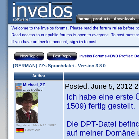
Welcome to the Invelos forums. Please read the
forum rules
before po
Read access to our public forums is open to everyone. To post messages
If you have an Invelos account,
sign in
to post.
Invelos Forums
->
DVD Profiler: D
[GERMAN] ZZs Sprachdatei - Version 3.8.0
Author
Posted:
June 5, 2012 
Michael_ZZ
... as credited
Ich habe eine erste 
1509) fertig gestellt.
Die DPT-Datei befind
Registered: March 14, 2007
Posts: 205
auf meiner Domäne 