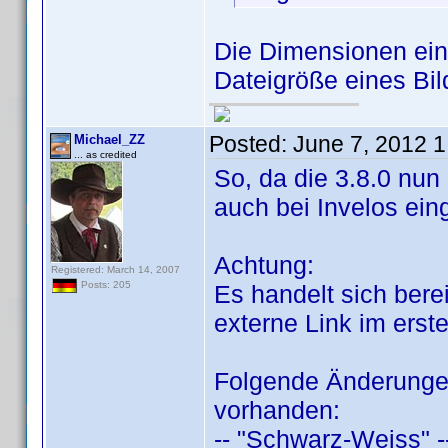
Die Dimensionen eine
Dateigröße eines Bil
Posted:
June 7, 2012 
Michael_ZZ
... as credited
So, da die 3.8.0 nun 
auch bei Invelos eing
Achtung:
Registered: March 14, 2007
Posts: 205
Es handelt sich bere
externe Link im erst
Folgende Änderungen
vorhanden:
-- "Schwarz-Weiss" 