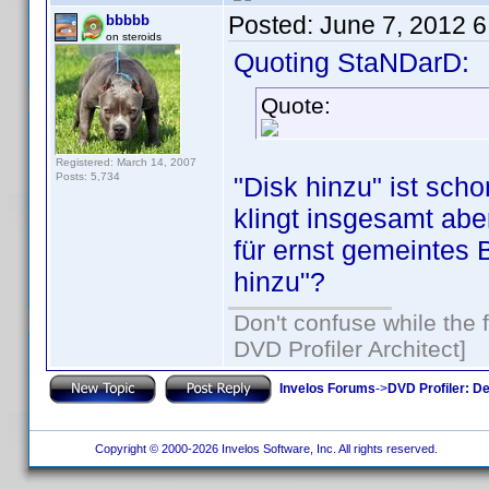
Posted:
June 7, 2012 
bbbbb
on steroids
Quoting StaNDarD:
Quote:
Registered: March 14, 2007
Posts: 5,734
"Disk hinzu" ist schon
klingt insgesamt abe
für ernst gemeintes 
hinzu"?
Don't confuse while the f
DVD Profiler Architect]
Invelos Forums
->
DVD Profiler: D
Copyright © 2000-2026 Invelos Software, Inc. All rights reserved.