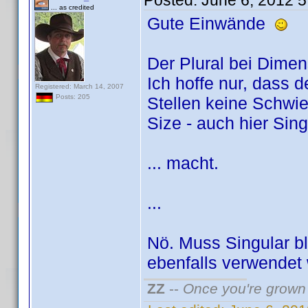
Posted:
June 6, 2012 
... as credited
Gute Einwände
Der Plural bei Dime
Ich hoffe nur, dass d
Registered: March 14, 2007
Posts: 205
Stellen keine Schwie
Size - auch hier Sin
... macht.
...
Nö. Muss Singular b
ebenfalls verwendet 
ZZ
--
Once you're grown 