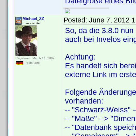
Dateigröße eines Bil
Posted:
June 7, 2012 
Michael_ZZ
... as credited
So, da die 3.8.0 nun 
auch bei Invelos eing
Achtung:
Registered: March 14, 2007
Posts: 205
Es handelt sich bere
externe Link im erst
Folgende Änderungen
vorhanden:
-- "Schwarz-Weiss" 
-- "Maße" --> "Dimen
-- "Datenbank speich