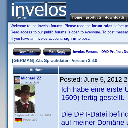
Welcome to the Invelos forums. Please read the
forum rules
before po
Read access to our public forums is open to everyone. To post messages
If you have an Invelos account,
sign in
to post.
Invelos Forums
->
DVD Profiler: D
[GERMAN] ZZs Sprachdatei - Version 3.8.0
Author
Posted:
June 5, 2012 
Michael_ZZ
... as credited
Ich habe eine erste 
1509) fertig gestellt.
Die DPT-Datei befind
Registered: March 14, 2007
Posts: 205
auf meiner Domäne 