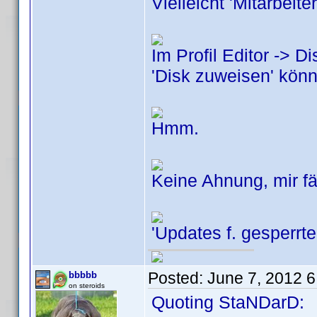
Vielleicht 'Mitarbeit
Im Profil Editor -> D
'Disk zuweisen' kön
Hmm.
Keine Ahnung, mir fäl
'Updates f. gesperrte
Posted:
June 7, 2012 
bbbbb
on steroids
Quoting StaNDarD: