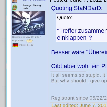
Strength Through
Quoting StaNDarD:
Unity
Quote:
"Treffer zusammenf
einklappen"?
Registered: May 19, 2007
Reputation:
Posts: 6,730
Besser wäre "Übere
Gibt aber wohl ein P
It all seems so stupid, 
But why should I give up
Registrant since 05/22/
Last edited:
June 7, 201