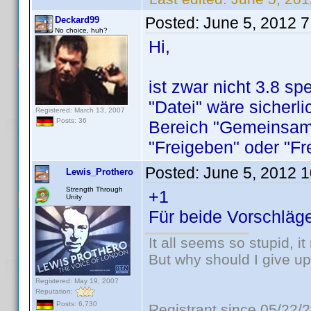
Posted:
June 5, 2012 
Deckard99
No choice, huh?
Hi,
ist zwar nicht 3.8 sp
"Datei" wäre sicherli
Registered: March 13, 2007
Posts: 36
Bereich "Gemeinsam"
"Freigeben" oder "F
Posted:
June 5, 2012 
Lewis_Prothero
Strength Through
+1
Unity
Für beide Vorschläg
It all seems so stupid, 
But why should I give up
Registered: May 19, 2007
Reputation:
Posts: 6,730
Registrant since 05/22/