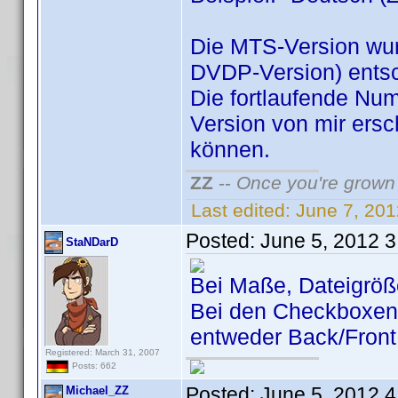
Die MTS-Version wurd
DVDP-Version) entsc
Die fortlaufende Num
Version von mir ers
können.
ZZ
--
Once you're grown 
Last edited:
June 7, 20
Posted:
June 5, 2012 
StaNDarD
Bei Maße, Dateigröße
Bei den Checkboxen 
entweder Back/Front
Registered: March 31, 2007
Posts: 662
Posted:
June 5, 2012 
Michael_ZZ