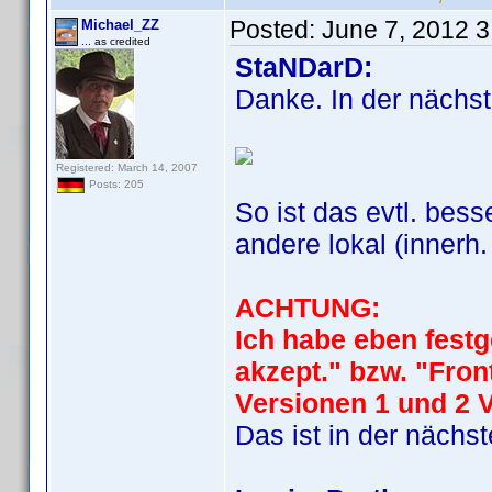
Posted:
June 7, 2012 
Michael_ZZ
... as credited
StaNDarD:
Danke. In der nächst
Registered: March 14, 2007
Posts: 205
So ist das evtl. bess
andere lokal (innerh.
ACHTUNG:
Ich habe eben festg
akzept." bzw. "Fron
Versionen 1 und 2
Das ist in der näch