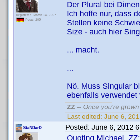
Der Plural bei Dime
Ich hoffe nur, dass d
Registered: March 14, 2007
Posts: 205
Stellen keine Schwie
Size - auch hier Sin
... macht.
...
Nö. Muss Singular b
ebenfalls verwendet 
ZZ
--
Once you're grown 
Last edited:
June 6, 20
Posted:
June 6, 2012 
StaNDarD
Quoting Michael_ZZ: