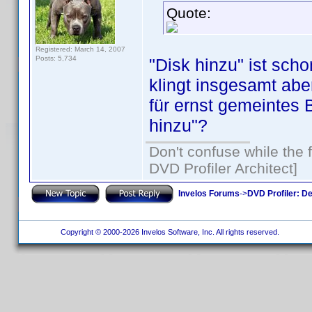
Quote:
Registered: March 14, 2007
Posts: 5,734
"Disk hinzu" ist schon
klingt insgesamt abe
für ernst gemeintes 
hinzu"?
Don't confuse while the f
DVD Profiler Architect]
Invelos Forums
->
DVD Profiler: D
Copyright © 2000-2026 Invelos Software, Inc. All rights reserved.