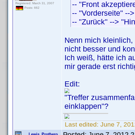
-- "Front akzeptier
Registered: March 31, 2007
Posts: 662
-- "Vorderseite" --
-- "Zurück" --> "Hin
Nenn mich kleinlich,
nicht besser und kon
Ich weiß, hätte ich 
mir gerade erst richti
Edit:
"Treffer zusammenfas
einklappen"?
Last edited:
June 7, 20
Posted:
June 7, 2012 
Lewis_Prothero