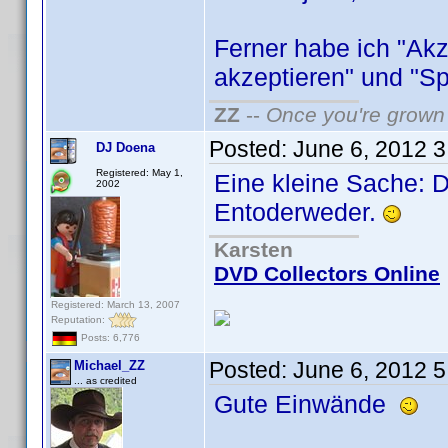
Ferner habe ich "Akz
akzeptieren" und "Sp
ZZ
--
Once you're grown 
Posted:
June 6, 2012 
DJ Doena
Registered: May 1,
Eine kleine Sache: D
2002
Entoderweder.
Karsten
DVD Collectors Online
Registered: March 13, 2007
Reputation:
Posts: 6,776
Posted:
June 6, 2012 
Michael_ZZ
... as credited
Gute Einwände