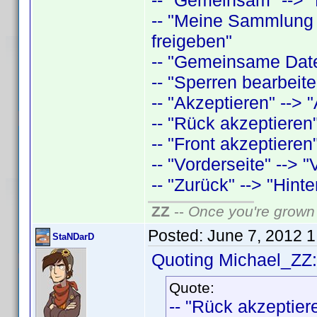
-- "Gemeinsam" --> "
-- "Meine Sammlung 
freigeben"
-- "Gemeinsame Date
-- "Sperren bearbeite
-- "Akzeptieren" --> "
-- "Rück akzeptieren"
-- "Front akzeptieren"
-- "Vorderseite" --> "
-- "Zurück" --> "Hinte
ZZ
--
Once you're grown 
Posted:
June 7, 2012 
StaNDarD
Quoting Michael_ZZ:
Quote:
-- "Rück akzeptiere