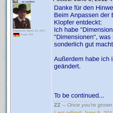
... as credited
Danke für den Hinwe
Beim Anpassen der E
Klopfer entdeckt:
Ich habe "Dimensions
Registered: March 14, 2007
Posts: 205
"Dimensionen", was 
sonderlich gut mac
Außerdem habe ich 
geändert.
To be continued...
ZZ
--
Once you're grown 
Last edited:
June 5, 20