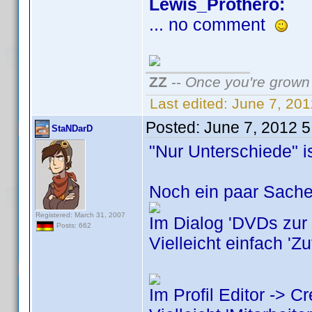
Lewis_Prothero:
... no comment
ZZ
--
Once you're grown 
Last edited:
June 7, 20
Posted:
June 7, 2012 
StaNDarD
"Nur Unterschiede" i
Noch ein paar Sachen
Registered: March 31, 2007
Im Dialog 'DVDs zur
Posts: 662
Vielleicht einfach 'Z
Im Profil Editor -> C