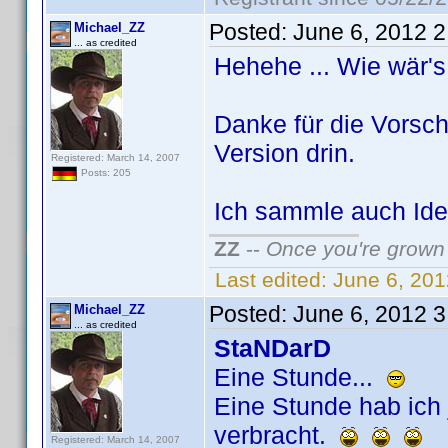
Posted:
June 6, 2012 
Michael_ZZ
... as credited
Hehehe ... Wie wär's m
Danke für die Vorsch
Version drin.
Registered: March 14, 2007
Posts: 205
Ich sammle auch Idee
ZZ
--
Once you're grown 
Last edited:
June 6, 20
Posted:
June 6, 2012 
Michael_ZZ
... as credited
StaNDarD
Eine Stunde...
Eine Stunde hab ich 
verbracht.
Registered: March 14, 2007