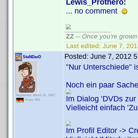
Lewis_Prothero:
... no comment
ZZ
--
Once you're grown 
Last edited:
June 7, 20
Posted:
June 7, 2012 
StaNDarD
"Nur Unterschiede" i
Noch ein paar Sachen
Registered: March 31, 2007
Im Dialog 'DVDs zur
Posts: 662
Vielleicht einfach 'Z
Im Profil Editor -> C