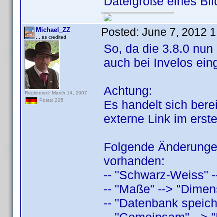
Dateigröße eines Bil
Posted:
June 7, 2012 
Michael_ZZ
... as credited
So, da die 3.8.0 nun 
auch bei Invelos eing
Achtung:
Registered: March 14, 2007
Posts: 205
Es handelt sich bere
externe Link im erst
Folgende Änderungen
vorhanden:
-- "Schwarz-Weiss" 
-- "Maße" --> "Dimen
-- "Datenbank speich