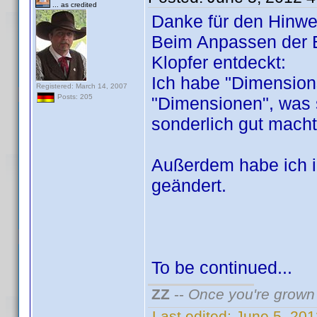
... as credited
Danke für den Hinwe
Beim Anpassen der E
Klopfer entdeckt:
Ich habe "Dimensions
Registered: March 14, 2007
Posts: 205
"Dimensionen", was 
sonderlich gut mac
Außerdem habe ich 
geändert.
To be continued...
ZZ
--
Once you're grown 
Last edited:
June 5, 20