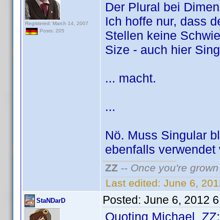
Der Plural bei Dime
Ich hoffe nur, dass d
Registered: March 14, 2007
Posts: 205
Stellen keine Schwie
Size - auch hier Sin
... macht.
...
Nö. Muss Singular b
ebenfalls verwendet 
ZZ
--
Once you're grown 
Last edited:
June 6, 20
Posted:
June 6, 2012 
StaNDarD
Quoting Michael_ZZ: