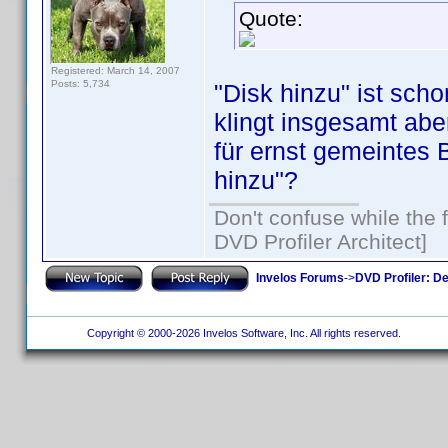
Quote:
Registered: March 14, 2007
Posts: 5,734
"Disk hinzu" ist schon
klingt insgesamt abe
für ernst gemeintes 
hinzu"?
Don't confuse while the f
DVD Profiler Architect]
Invelos Forums
->
DVD Profiler: D
Copyright © 2000-2026 Invelos Software, Inc. All rights reserved.