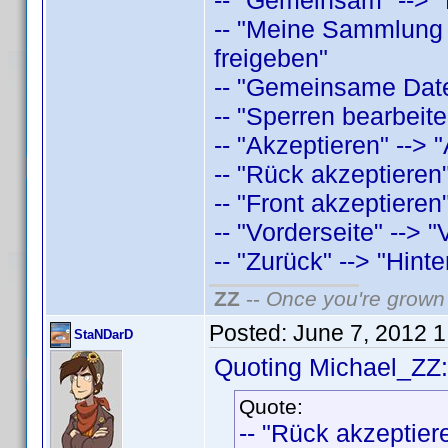
-- "Gemeinsam" --> "
-- "Meine Sammlung 
freigeben"
-- "Gemeinsame Date
-- "Sperren bearbeite
-- "Akzeptieren" --> "
-- "Rück akzeptieren"
-- "Front akzeptieren"
-- "Vorderseite" --> "
-- "Zurück" --> "Hinte
ZZ
--
Once you're grown 
Posted:
June 7, 2012 
StaNDarD
Quoting Michael_ZZ:
Quote:
-- "Rück akzeptiere