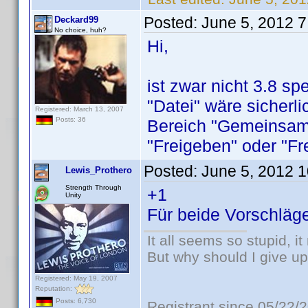
Posted:
June 5, 2012 
Deckard99
No choice, huh?
Hi,
ist zwar nicht 3.8 sp
"Datei" wäre sicherli
Registered: March 13, 2007
Posts: 36
Bereich "Gemeinsam"
"Freigeben" oder "F
Posted:
June 5, 2012 
Lewis_Prothero
Strength Through
+1
Unity
Für beide Vorschläg
It all seems so stupid, 
But why should I give up
Registered: May 19, 2007
Reputation:
Posts: 6,730
Registrant since 05/22/