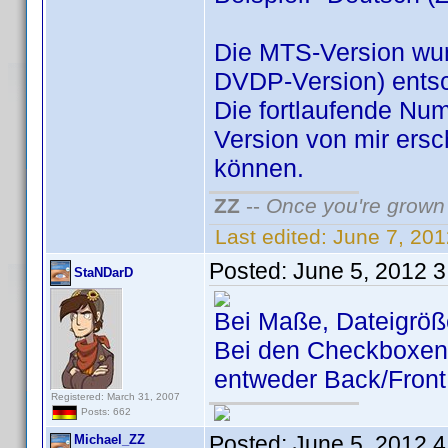
Die MTS-Version wurd
DVDP-Version) entsc
Die fortlaufende Num
Version von mir ers
können.
ZZ
--
Once you're grown 
Last edited:
June 7, 20
Posted:
June 5, 2012 
StaNDarD
Bei Maße, Dateigröße
Bei den Checkboxen 
entweder Back/Front
Registered: March 31, 2007
Posts: 662
Posted:
June 5, 2012 
Michael_ZZ