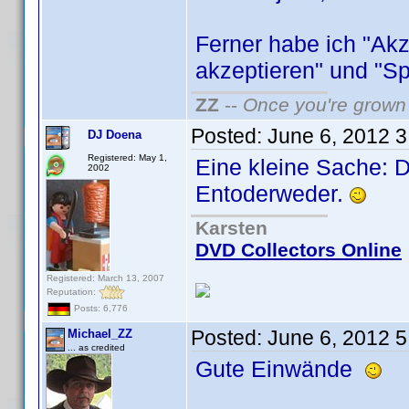
Ferner habe ich "Akz
akzeptieren" und "Sp
ZZ
--
Once you're grown 
Posted:
June 6, 2012 
DJ Doena
Registered: May 1,
Eine kleine Sache: D
2002
Entoderweder.
Karsten
DVD Collectors Online
Registered: March 13, 2007
Reputation:
Posts: 6,776
Posted:
June 6, 2012 
Michael_ZZ
... as credited
Gute Einwände