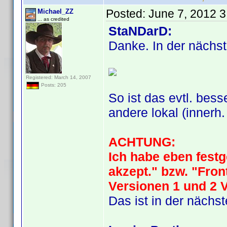
Posted:
June 7, 2012 
Michael_ZZ
... as credited
StaNDarD:
Danke. In der nächst
Registered: March 14, 2007
Posts: 205
So ist das evtl. bess
andere lokal (innerh.
ACHTUNG:
Ich habe eben festg
akzept." bzw. "Fron
Versionen 1 und 2
Das ist in der näch