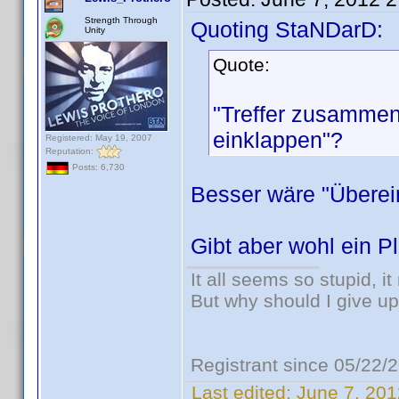
Strength Through
Quoting StaNDarD:
Unity
Quote:
"Treffer zusammenf
einklappen"?
Registered: May 19, 2007
Reputation:
Posts: 6,730
Besser wäre "Übere
Gibt aber wohl ein P
It all seems so stupid, 
But why should I give up
Registrant since 05/22/
Last edited:
June 7, 201