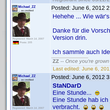
Posted:
June 6, 2012 
Michael_ZZ
... as credited
Hehehe ... Wie wär's m
Danke für die Vorsch
Version drin.
Registered: March 14, 2007
Posts: 205
Ich sammle auch Idee
ZZ
--
Once you're grown 
Last edited:
June 6, 20
Posted:
June 6, 2012 
Michael_ZZ
... as credited
StaNDarD
Eine Stunde...
Eine Stunde hab ich 
verbracht.
Registered: March 14, 2007