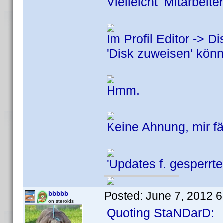
Vielleicht 'Mitarbeit
Im Profil Editor -> D
'Disk zuweisen' kön
Hmm.
Keine Ahnung, mir fäl
'Updates f. gesperrte
Posted:
June 7, 2012 
bbbbb
on steroids
Quoting StaNDarD: