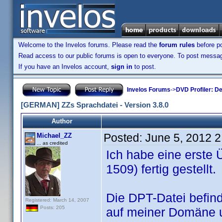
Welcome to the Invelos forums. Please read the
forum rules
before po
Read access to our public forums is open to everyone. To post messages
If you have an Invelos account,
sign in
to post.
Invelos Forums
->
DVD Profiler: D
[GERMAN] ZZs Sprachdatei - Version 3.8.0
Author
Posted:
June 5, 2012 
Michael_ZZ
... as credited
Ich habe eine erste 
1509) fertig gestellt.
Die DPT-Datei befind
Registered: March 14, 2007
Posts: 205
auf meiner Domäne 