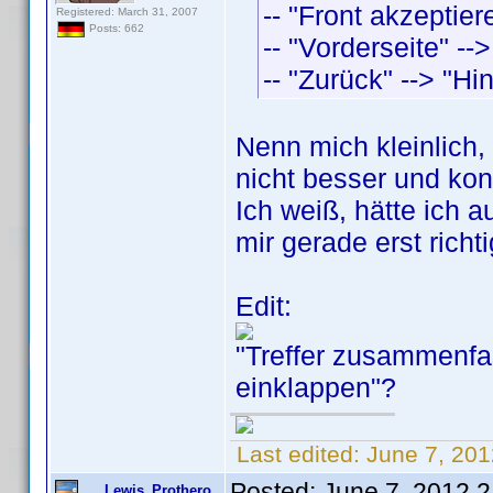
-- "Front akzeptier
Registered: March 31, 2007
Posts: 662
-- "Vorderseite" --
-- "Zurück" --> "Hin
Nenn mich kleinlich,
nicht besser und kon
Ich weiß, hätte ich 
mir gerade erst richti
Edit:
"Treffer zusammenfas
einklappen"?
Last edited:
June 7, 20
Posted:
June 7, 2012 
Lewis_Prothero