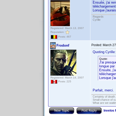
Ensuite, j'ai r
téléchargement 
Lorsque j'aurai
Regards
Cyrille
Registered: March 13, 2007
Reputation:
Posts: 467
Posted:
March 27
Frodonf
Quoting Cyrille:
Quote:
J'ai presqu
longue par 
Ensuite, j'
télécharge
Lorsque j'a
Registered: March 14, 2007
Posts: 225
Parfait, merci.
Certainty of death.
Small chance of s
What are we waitin
Invelos