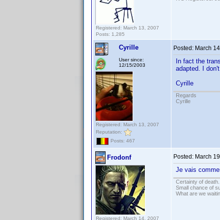
Registered: March 13, 2007
Posts: 1,285
Cyrille
Posted:
March 14
User since:
In fact the tra
12/15/2003
adapted. I don't
Cyrille
Regards
Cyrille
Registered: March 13, 2007
Reputation:
Posts: 467
Posted:
March 19
Frodonf
Je vais commenc
Certainty of death.
Small chance of s
What are we waitin
Registered: March 14, 2007