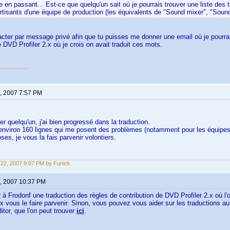
 en passant... Est-ce que quelqu'un sait où je pourrais trouver une liste des t
artisants d'une équipe de production (les équivalents de "Sound mixer", "Sound 
acter par message privé afin que tu puisses me donner une email où je pourrai
e DVD Profiler 2.x où je crois on avait traduit ces mots.
, 2007 7:57 PM
er quelqu'un, j'ai bien progressé dans la traduction.
 environ 160 lignes qui me posent des problèmes (notamment pour les équipes 
ses, je vous la fais parvenir volontiers.
22, 2007 9:07 PM by Funick
, 2007 10:37 PM
ir à Frodonf une traduction des règles de contribution de DVD Profiler 2.x où l'on
 vous le faire parvenir. Sinon, vous pouvez vous aider sur les traductions au
tor, que l'on peut trouver
ici
.