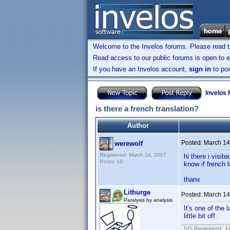
Welcome to the Invelos forums. Please read 
Read access to our public forums is open to e
If you have an Invelos account,
sign in
to pos
Invelos
is there a french translation?
Author
Posted:
March 14
werewolf
Registered: March 14, 2007
hi there i visit
Posts: 10
know if french 
thanx
Lithurge
Posted:
March 14
Paralysis by analysis
It's one of the
little bit off.
IVS Registered: J