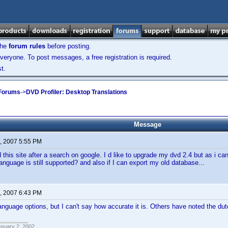
the
forum rules
before posting.
veryone. To post messages, a free registration is required.
t.
 Forums
->
DVD Profiler: Desktop Translations
Message
, 2007 5:55 PM
ed this site after a search on google. I d like to upgrade my dvd 2.4 but as i can 
language is still supported? and also if I can export my old database...
, 2007 6:43 PM
 language options, but I can't say how accurate it is. Others have noted the du
anuary 2, 2002