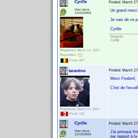
Cyrille
Posted:
March 27
User since:
Un grand merci
12/15/2003
Je vais de ce pa
Cyrille
Regards
Cyrille
Registered: March 13, 2007
Reputation:
Posts: 467
Posted:
March 27
tarantino
Merci Frodonf,
C'est de l'excell
Registered: March 15, 2007
Posts: 131
Cyrille
Posted:
March 27
User since:
J'ai presque fin
12/15/2003
par rapport à la