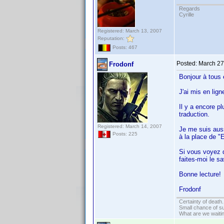
Regards
Cyrille
Registered: March 13, 2007
Reputation:
Posts: 467
Posted:
March 27
Frodonf
Bonjour à tous 
J'ai mis en lig
Il y a encore pl
traduction.
Registered: March 14, 2007
Je me suis auss
Posts: 225
à la place de "E
Si vous voyez d
faites-moi le sa
Bonne lecture!
Frodonf
Certainty of death.
Small chance of s
What are we waitin