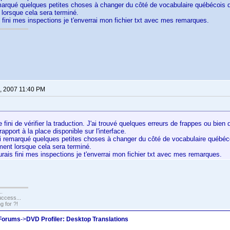
emarqué quelques petites choses à changer du côté de vocabulaire québécois q
lorsque cela sera terminé.
s fini mes inspections je t'enverrai mon fichier txt avec mes remarques.
, 2007 11:40 PM
e fini de vérifier la traduction. J'ai trouvé quelques erreurs de frappes ou bien
rapport à la place disponible sur l'interface.
ai remarqué quelques petites choses à changer du côté de vocabulaire québéco
ment lorsque cela sera terminé.
urais fini mes inspections je t'enverrai mon fichier txt avec mes remarques.
..
uccess...
g for ?!
 Forums
->
DVD Profiler: Desktop Translations