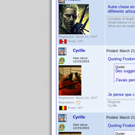
Autre chose en 
différents arti
Certainty of death.
Small chance of s
What are we waitin
Registered: March 14, 2007
Posts: 225
Cyrille
Posted:
March 21
User since:
Quoting Frodon
12/15/2003
Quote:
Des suggest
J'avais pen
Je pense que c'
Registered: March 13, 2007
Regards
Reputation:
Cyrille
Posts: 467
Cyrille
Posted:
March 21
User since:
Quoting Frodon
12/15/2003
Quote: