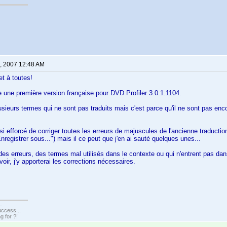
, 2007 12:48 AM
et à toutes!
ne une première version française pour DVD Profiler 3.0.1.1104.
usieurs termes qui ne sont pas traduits mais c'est parce qu'il ne sont pas enco
i efforcé de corriger toutes les erreurs de majuscules de l'ancienne traductio
nregistrer sous...") mais il ce peut que j'en ai sauté quelques unes...
es erreurs, des termes mal utilisés dans le contexte ou qui n'entrent pas dans
voir, j'y apporterai les corrections nécessaires.
..
uccess...
g for ?!