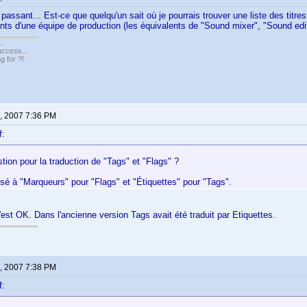
passant... Est-ce que quelqu'un sait où je pourrais trouver une liste des titre
sants d'une équipe de production (les équivalents de "Sound mixer", "Sound edit
..
uccess...
g for ?!
, 2007 7:36 PM
f:
ion pour la traduction de "Tags" et "Flags" ?
sé à "Marqueurs" pour "Flags" et "Étiquettes" pour "Tags".
est OK. Dans l'ancienne version Tags avait été traduit par Etiquettes.
, 2007 7:38 PM
f: