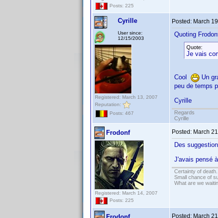
Posts: 225
Cyrille
Posted:
March 19
User since:
Quoting Frodon
12/15/2003
Quote:
Je vais com
Cool
Un gra
peu de temps p
Registered: March 13, 2007
Cyrille
Reputation:
Regards
Posts: 467
Cyrille
Posted:
March 21
Frodonf
Des suggestion 
J'avais pensé à
Certainty of death.
Small chance of s
What are we waitin
Registered: March 14, 2007
Posts: 225
Posted:
March 21
Frodonf