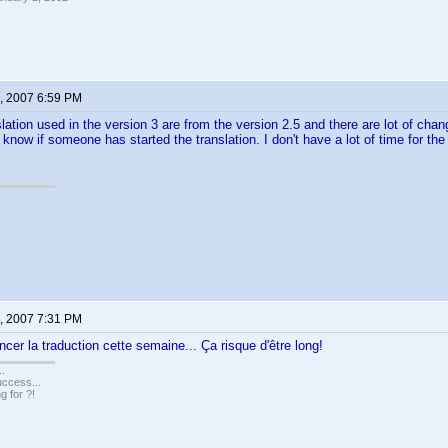
, 2007 6:59 PM
nslation used in the version 3 are from the version 2.5 and there are lot of cha
 know if someone has started the translation. I don't have a lot of time for th
, 2007 7:31 PM
er la traduction cette semaine... Ça risque d'être long!
..
uccess...
g for ?!