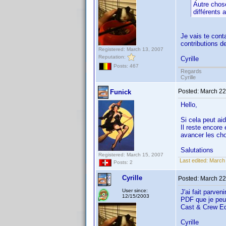
Autre chose
différents 
Je vais te cont
contributions d
Registered: March 13, 2007
Reputation:
Cyrille
Posts: 467
Regards
Cyrille
Posted:
March 22
Funick
Hello,
Si cela peut aid
Il reste encore
avancer les cho
Salutations
Registered: March 15, 2007
Last edited:
March 
Posts: 2
Cyrille
Posted:
March 22
User since:
J'ai fait parven
12/15/2003
PDF que je peux
Cast & Crew Edi
Cyrille