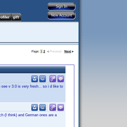
Page:
1
2
Previous
Next
see v 3.0 is very fresh... so i d like to
tch (I think) and German ones are a