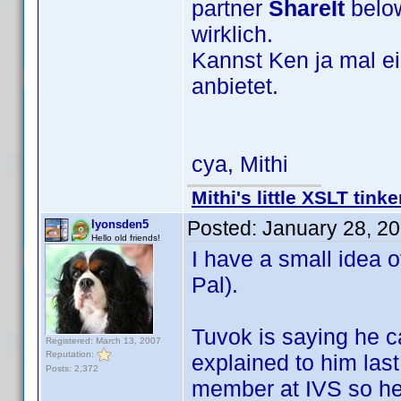
partner
ShareIt
below
wirklich.
Kannst Ken ja mal ei
anbietet.
cya, Mithi
Mithi's little XSLT tinke
Posted:
January 28, 2
lyonsden5
Hello old friends!
I have a small idea 
Pal).
Tuvok is saying he c
Registered: March 13, 2007
Reputation:
explained to him las
Posts: 2,372
member at IVS so he