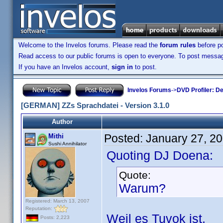
Welcome to the Invelos forums. Please read the
forum rules
before po
Read access to our public forums is open to everyone. To post messages
If you have an Invelos account,
sign in
to post.
Invelos Forums
->
DVD Profiler: D
[GERMAN] ZZs Sprachdatei - Version 3.1.0
Author
Posted:
January 27, 2
Mithi
Sushi Annihilator
Quoting DJ Doena:
Quote:
Warum?
Registered: March 13, 2007
Reputation:
Weil es Tuvok ist.
Posts: 2,223