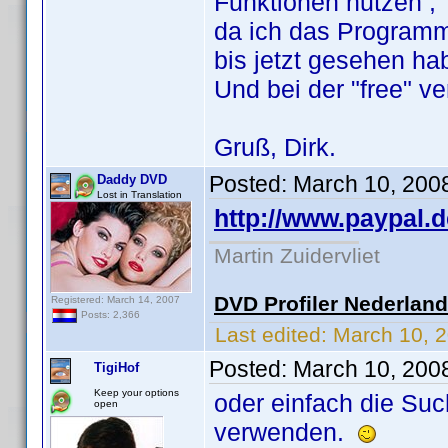
Funktionen nutzen ,
da ich das Programm 
bis jetzt gesehen ha
Und bei der "free" ver
Gruß, Dirk.
Posted:
March 10, 200
Daddy DVD
Lost in Translation
http://www.paypal.d
Martin Zuidervliet
DVD Profiler Nederlan
Registered: March 14, 2007
Posts: 2,366
Last edited:
March 10, 
Posted:
March 10, 200
TigiHof
Keep your options
oder einfach die Su
open
verwenden.