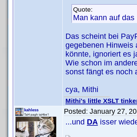
Quote:
Man kann auf das 
Das scheint bei Pay
gegebenen Hinweis a
könnte, ignoriert es j
Wie schon im andere
sonst fängt es noch 
cya, Mithi
Mithi's little XSLT tinke
Posted:
January 27, 2
kahless
TaH pagh taHbe'!
...und
DA
isser wie