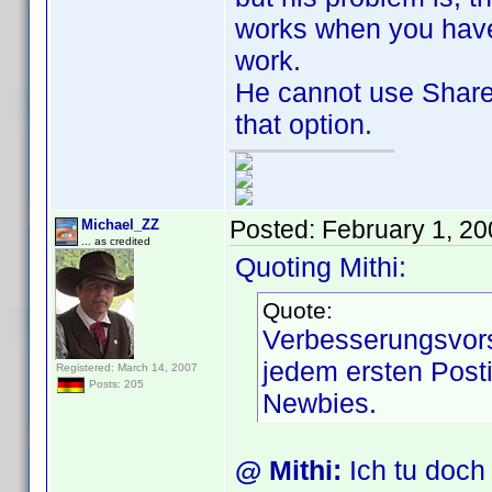
works when you have
work.
He cannot use Share
that option.
Posted:
February 1, 2
Michael_ZZ
... as credited
Quoting Mithi:
Quote:
Verbesserungsvors
jedem ersten Posti
Registered: March 14, 2007
Posts: 205
Newbies.
@ Mithi:
Ich tu doc