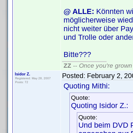
@ ALLE:
Könnten wi
möglicherweise wied
nicht weiter über Pa
und Trolle oder ande
Bitte???
ZZ
--
Once you're grown 
Isidor Z.
Posted:
February 2, 2
Registered: May 28, 2007
Posts: 72
Quoting Mithi:
Quote:
Quoting Isidor Z.:
Quote:
Und beim DVD Pro