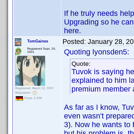
If he truly needs hel
Upgrading so he can 
here.
Posted:
January 28, 2
TomGaines
Registered Sept. 24,
Quoting lyonsden5:
2001
Quote:
Tuvok is saying he
explained to him l
premium member at
Registered: March 13, 2007
Reputation:
Posts: 2,008
As far as I know, T
even wasn't prepared 
3). Now he wants to
but his problem is, t