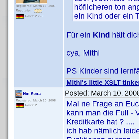
höflicheren ton an
Registered: March 13, 2007
Reputation:
ein Kind oder ein 
Posts: 2,223
Für ein
Kind
hält dic
cya, Mithi
PS Kinder sind lernf
Mithi's little XSLT tinke
Posted:
March 10, 200
Nin-Keira
Registered: March 10, 2008
Mal ne Frage an Euch
Posts: 2
kann man die Full -
Kreditkarte hat ? ....
ich hab nämlich leid