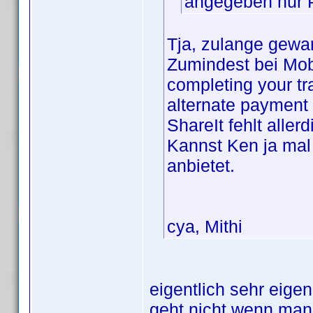
angegeben nur 
Tja, zulange gewar
Zumindest bei Mobil
completing your tr
alternate payment
ShareIt fehlt allerd
Kannst Ken ja mal 
anbietet.
cya, Mithi
eigentlich sehr eige
geht nicht wenn man 