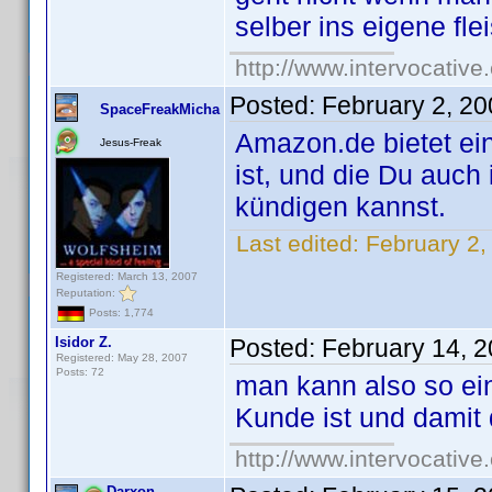
selber ins eigene fle
http://www.intervocativ
Posted:
February 2, 2
SpaceFreakMicha
Amazon.de bietet ein
Jesus-Freak
ist, und die Du auch
kündigen kannst.
Last edited:
February 2
Registered: March 13, 2007
Reputation:
Posts: 1,774
Isidor Z.
Posted:
February 14, 
Registered: May 28, 2007
Posts: 72
man kann also so ei
Kunde ist und damit
http://www.intervocativ
Darxon