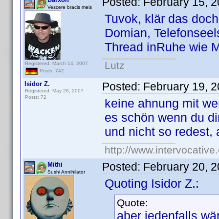
Posted:
February 15, 
Vescere bracis meis
Tuvok, klär das doch 
Domian, Telefonseelso
Thread inRuhe wie M
Lutz
Registered: March 14, 2007
Posts: 742
Isidor Z.
Posted:
February 19, 
Registered: May 28, 2007
Posts: 72
keine ahnung mit we
es schön wenn du di
und nicht so redest, 
http://www.intervocativ
Posted:
February 20, 
Mithi
Sushi Annihilator
Quoting Isidor Z.:
Quote:
aber jedenfalls w