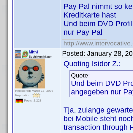
Pay Pal nimmt so ke
Kreditkarte hast
Und beim DVD Profile
nur Pay Pal
http://www.intervocativ
Posted:
January 28, 2
Mithi
Sushi Annihilator
Quoting Isidor Z.:
Quote:
Und beim DVD Profi
angegeben nur Pa
Registered: March 13, 2007
Reputation:
Posts: 2,223
Tja, zulange gewart
bei Mobile steht noch
transaction through 