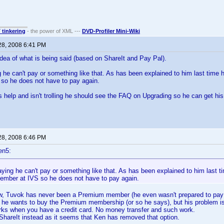
T tinkering
- the power of XML ---
DVD-Profiler Mini-Wiki
28, 2008 6:41 PM
idea of what is being said (based on ShareIt and Pay Pal).
 he can't pay or something like that. As has been explained to him last time
so he does not have to pay again.
ds help and isn't trolling he should see the FAQ on Upgrading so he can get his
28, 2008 6:46 PM
en5:
ying he can't pay or something like that. As has been explained to him last t
mber at IVS so he does not have to pay again.
ow, Tuvok has never been a Premium member (he even wasn't prepared to pay t
w he wants to buy the Premium membership (or so he says), but his problem is, 
rks when you have a credit card. No money transfer and such work.
hareIt instead as it seems that Ken has removed that option.