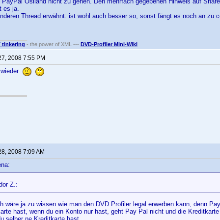
i PayPal Ösiland nicht zu gehen. Den mehrfach gegebenen Hinweis auf Share
t es ja.
nderen Thread erwähnt: ist wohl auch besser so, sonst fängt es noch an zu c
T tinkering
- the power of XML ---
DVD-Profiler Mini-Wiki
27, 2008 7:55 PM
 wieder
28, 2008 7:09 AM
ena:
dor Z.:
ich wäre ja zu wissen wie man den DVD Profiler legal erwerben kann, denn Pay
karte hast, wenn du ein Konto nur hast, geht Pay Pal nicht und die Kreditkar
u selber ne Kreditkarte hast.