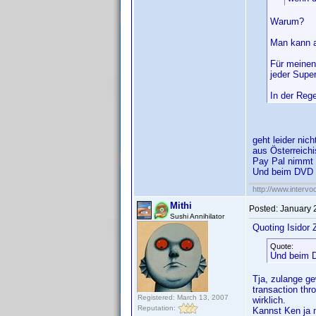
Warum?
Man kann a
Für meinen
jeder Supe
In der Rege
geht leider nich
aus Österreichi
Pay Pal nimmt 
Und beim DVD Pr
http://www.intervo
Mithi
Posted:
January 
Sushi Annihilator
Quoting Isidor Z
Quote:
Und beim D
Tja, zulange ge
transaction thr
Registered: March 13, 2007
wirklich.
Reputation:
Kannst Ken ja m