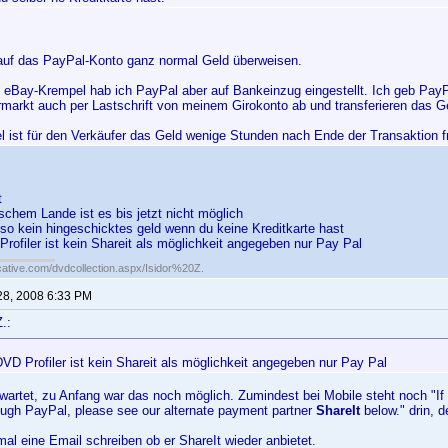
uf das PayPal-Konto ganz normal Geld überweisen.
 eBay-Krempel hab ich PayPal aber auf Bankeinzug eingestellt. Ich geb Pay
rmarkt auch per Lastschrift von meinem Girokonto ab und transferieren das G
l ist für den Verkäufer das Geld wenige Stunden nach Ende der Transaktion fr
t
schem Lande ist es bis jetzt nicht möglich
so kein hingeschicktes geld wenn du keine Kreditkarte hast
ofiler ist kein Shareit als möglichkeit angegeben nur Pay Pal
cative.com/dvdcollection.aspx/Isidor%20Z.
28, 2008 6:33 PM
.:
VD Profiler ist kein Shareit als möglichkeit angegeben nur Pay Pal
wartet, zu Anfang war das noch möglich. Zumindest bei Mobile steht noch "If 
ough PayPal, please see our alternate payment partner
ShareIt
below." drin, d
al eine Email schreiben ob er ShareIt wieder anbietet.