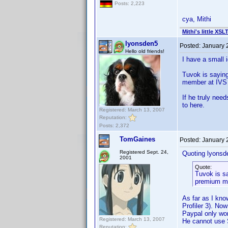
Posts: 2,223
cya, Mithi
Mithi's little XSL
lyonsden5
Posted:
January 
Hello old friends!
I have a small 
Tuvok is saying
member at IVS 
If he truly nee
to here.
Registered: March 13, 2007
Reputation:
Posts: 2,372
TomGaines
Posted:
January 
Registered Sept. 24,
Quoting lyonsd
2001
Quote:
Tuvok is sa
premium me
As far as I kn
Profiler 3). No
Paypal only wo
Registered: March 13, 2007
He cannot use S
Reputation: