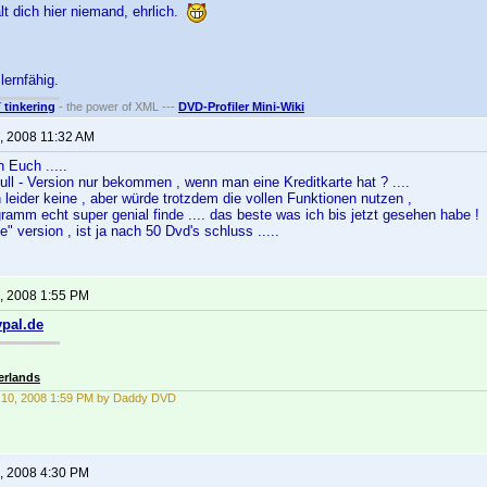
lt dich hier niemand, ehrlich.
lernfähig.
T tinkering
- the power of XML ---
DVD-Profiler Mini-Wiki
, 2008 11:32 AM
 Euch .....
ll - Version nur bekommen , wenn man eine Kreditkarte hat ? ....
 leider keine , aber würde trotzdem die vollen Funktionen nutzen ,
ramm echt super genial finde .... das beste was ich bis jetzt gesehen habe !
e" version , ist ja nach 50 Dvd's schluss .....
, 2008 1:55 PM
ypal.de
erlands
 10, 2008 1:59 PM by Daddy DVD
, 2008 4:30 PM