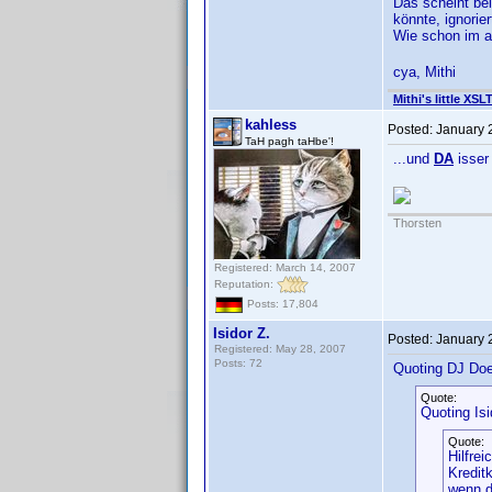
Das scheint be
könnte, ignorier
Wie schon im a
cya, Mithi
Mithi's little XSL
kahless
Posted:
January 
TaH pagh taHbe'!
...und
DA
isser
Thorsten
Registered: March 14, 2007
Reputation:
Posts: 17,804
Isidor Z.
Posted:
January 
Registered: May 28, 2007
Posts: 72
Quoting DJ Do
Quote:
Quoting Isi
Quote:
Hilfre
Kredit
wenn d