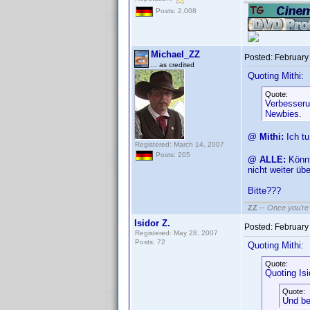
Posts: 2,008
Michael_ZZ
Posted:
February
... as credited
Quoting Mithi:
Quote:
Verbesseru
Newbies.
@ Mithi:
Ich t
Registered: March 14, 2007
Posts: 205
@ ALLE:
Könnt
nicht weiter üb
Bitte???
ZZ
--
Once you're 
Isidor Z.
Posted:
February
Registered: May 28, 2007
Posts: 72
Quoting Mithi:
Quote:
Quoting Isi
Quote:
Und be