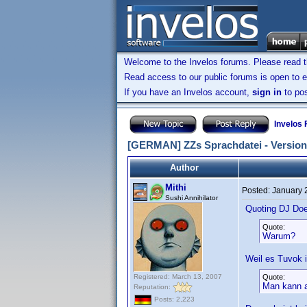
Welcome to the Invelos forums. Please read 
Read access to our public forums is open to e
If you have an Invelos account,
sign in
to pos
Invelos
[GERMAN] ZZs Sprachdatei - Version 
Author
Mithi
Posted:
January 
Sushi Annihilator
Quoting DJ Do
Quote:
Warum?
Weil es Tuvok i
Registered: March 13, 2007
Quote:
Man kann a
Reputation:
Posts: 2,223