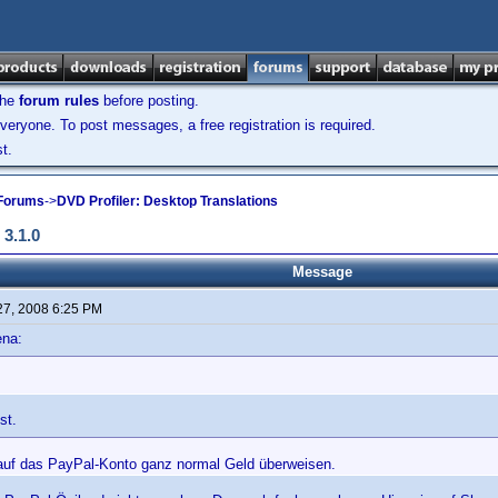
the
forum rules
before posting.
veryone. To post messages, a free registration is required.
t.
 Forums
->
DVD Profiler: Desktop Translations
3.1.0
Message
27, 2008 6:25 PM
ena:
st.
uf das PayPal-Konto ganz normal Geld überweisen.