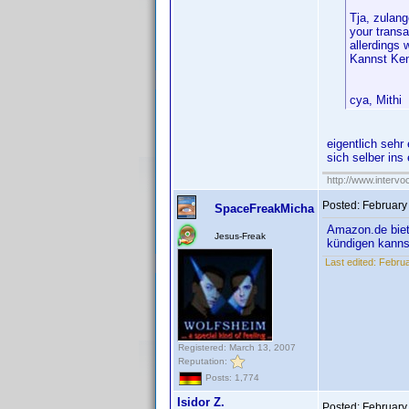
Tja, zulang
your trans
allerdings w
Kannst Ken 
cya, Mithi
eigentlich sehr
sich selber ins 
http://www.intervo
Posted:
February
SpaceFreakMicha
Amazon.de biete
Jesus-Freak
kündigen kanns
Last edited:
Februa
Registered: March 13, 2007
Reputation:
Posts: 1,774
Isidor Z.
Posted:
February