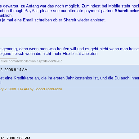
e gewartet, zu Anfang war das noch möglich. Zumindest bei Mobile steht noch 
action through PayPal, please see our alternate payment partner
ShareIt
below.
irklich.
ja mal eine Email schreiben ob er ShareIt wieder anbietet.
 eigenartig, denn wenn man was kaufen will und es geht nicht wenn man keine 
eigene fleisch wenn die nicht mehr Flexibilität anbieten
cative.com/dvdcollection.aspx/Isidor%20Z.
 2, 2008 9:14 AM
t eine Kreditkarte an, die im ersten Jahr kostenlos ist, und die Du auch inne
t.
ry 2, 2008 9:14 AM by SpaceFreakMicha
 14, 2008 7:06 PM