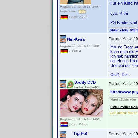
Für ein
Kind
hä
Registered: March 13, 2007
Reputation:
cya, Mithi
Posts: 2,223
PS Kinder sind 
Mithi's little XSL
Posted:
March 10
Nin-Keira
Registered: March 10, 2008
Mal ne Frage an
Posts: 2
kann man die Fu
ich hab nämlich
da ich das Prog
Und bei der "fre
Gruß, Dirk.
Daddy DVD
Posted:
March 10
Lost in Translation
http://www.pa
Martin Zuidervliet
DVD Profiler Ned
Last edited:
March
Registered: March 14, 2007
Posts: 2,366
TigiHof
Posted:
March 10