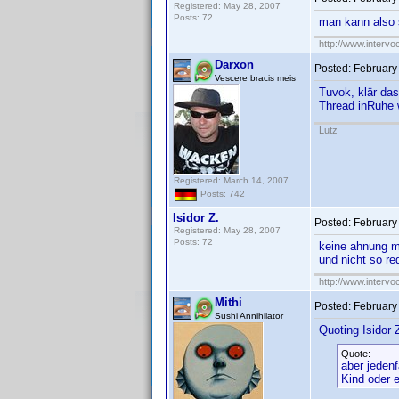
Registered: May 28, 2007
Posts: 72
man kann also 
http://www.intervo
Darxon
Posted:
February
Vescere bracis meis
Tuvok, klär das
Thread inRuhe 
Lutz
Registered: March 14, 2007
Posts: 742
Isidor Z.
Posted:
February
Registered: May 28, 2007
Posts: 72
keine ahnung m
und nicht so re
http://www.intervo
Mithi
Posted:
February
Sushi Annihilator
Quoting Isidor Z
Quote:
aber jedenf
Kind oder e