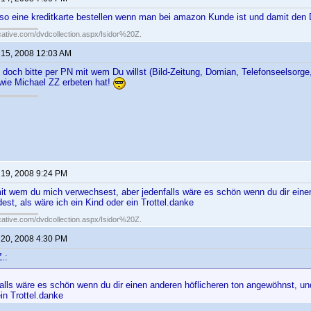
so eine kreditkarte bestellen wenn man bei amazon Kunde ist und damit den 
cative.com/dvdcollection.aspx/Isidor%20Z.
 15, 2008 12:03 AM
 doch bitte per PN mit wem Du willst (Bild-Zeitung, Domian, Telefonseelsorge, 
wie Michael ZZ erbeten hat!
 19, 2008 9:24 PM
it wem du mich verwechsest, aber jedenfalls wäre es schön wenn du dir eine
dest, als wäre ich ein Kind oder ein Trottel.danke
cative.com/dvdcollection.aspx/Isidor%20Z.
 20, 2008 4:30 PM
.:
alls wäre es schön wenn du dir einen anderen höflicheren ton angewöhnst, und
in Trottel.danke