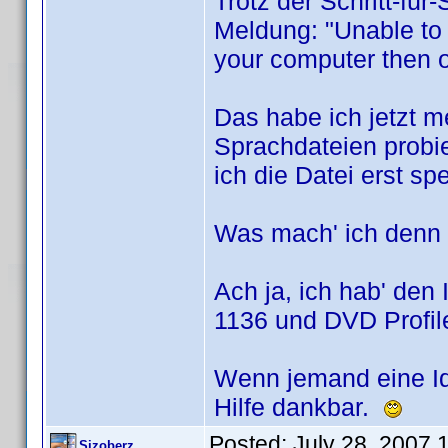
Trotz der Schritt-für
Meldung: "Unable to 
your computer then o
Das habe ich jetzt m
Sprachdateien probie
ich die Datei erst s
Was mach' ich denn 
Ach ja, ich hab' den 
1136 und DVD Profile
Wenn jemand eine Ide
Hilfe dankbar.
Posted:
July 28, 2007 
Sizoberz