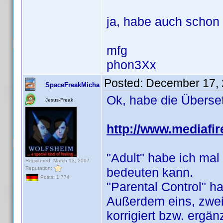
ja, habe auch schon
mfg
phon3Xx
Posted:
December 17, 
SpaceFreakMicha
Ok, habe die Überse
Jesus-Freak
http://www.mediafi
"Adult" habe ich mal 
Registered: March 13, 2007
Reputation:
bedeuten kann.
Posts: 1,774
"Parental Control" h
Außerdem eins, zwei
korrigiert bzw. ergänz