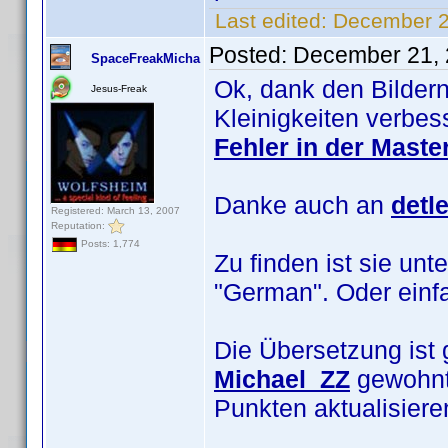
Last edited:
December 2
Posted:
December 21, 
SpaceFreakMicha
Ok, dank den Bilder
Jesus-Freak
Kleinigkeiten verbe
Fehler in der Mast
Danke auch an
detl
Registered: March 13, 2007
Reputation:
Posts: 1,774
Zu finden ist sie unt
"German". Oder ein
Die Übersetzung ist 
Michael_ZZ
gewohnt 
Punkten aktualisier