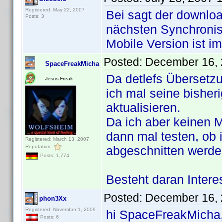
Registered: May 22, 2007
Bei sagt der downlo
Posts: 3
nächsten Synchronis
Mobile Version ist i
Posted:
December 16, 
SpaceFreakMicha
Da detlefs Übersetz
Jesus-Freak
ich mal seine bishe
aktualisieren.
Da ich aber keinen M
dann mal testen, ob 
Registered: March 13, 2007
Reputation:
abgeschnitten werde
Posts: 1,774
Besteht daran Inter
Posted:
December 16, 
phon3Xx
Registered: November 1, 2009
hi SpaceFreakMicha
Posts: 6