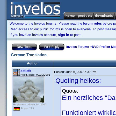
Welcome to the Invelos forums. Please read the
forum rules
before po
Read access to our public forums is open to everyone. To post messages
If you have an Invelos account,
sign in
to post.
Invelos Forums
->
DVD Profiler Mob
German Translation
Author
detlefs
Posted:
June 6, 2007 6:37 PM
Regd. since: 09/20/2001
Quoting heikos:
Quote:
Ein herzliches "D
Registered: March 14, 2007
Posts: 273
Funktioniert wirkl