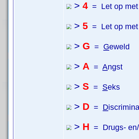
>
4
= Let op met 
>
5
= Let op met 
>
G
=
G
eweld
>
A
=
A
ngst
>
S
=
S
eks
>
D
=
D
iscrimina
>
H
= Drugs- en/o