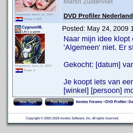
Martin Zuidervliet
DVD Profiler Nederlan
Registered: March 14, 2007
Posts: 2,366
Posted:
May 24, 2009 
CygnumNL
Life's a game
Naar mijn idee klopt 
'Algemeen' niet. Er s
Gekocht: [datum] van
Registered: June 21, 2007
Posts: 4
Je koopt iets van een
[winkel] [persoon] m
Invelos Forums
->
DVD Profiler: D
Copyright © 2000-2026 Invelos Software, Inc. All rights reserved.