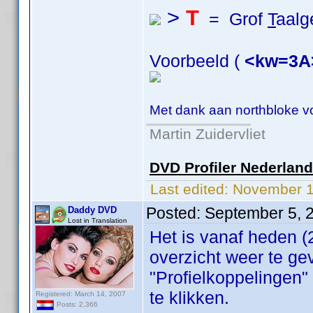
>
T
= Grof
T
aalg
Voorbeeld (
<kw=3A
Met dank aan northbloke v
Martin Zuidervliet
DVD Profiler Nederlan
Last edited:
November 1
Posted:
September 5, 
Daddy DVD
Lost in Translation
Het is vanaf heden 
overzicht weer te ge
"Profielkoppelingen"
te klikken.
Registered: March 14, 2007
Posts: 2,366