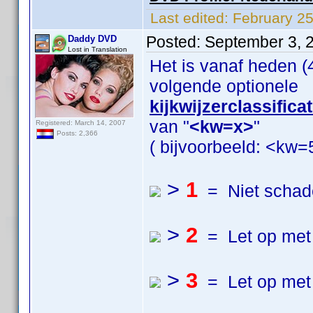
Last edited:
February 2
Posted:
September 3, 
Daddy DVD
Lost in Translation
Het is vanaf heden 
volgende optionele
kijkwijzerclassifica
van "
<kw=x>
"
Registered: March 14, 2007
Posts: 2,366
( bijvoorbeeld: <kw=5
>
1
= Niet schade
>
2
= Let op met 
>
3
= Let op met 