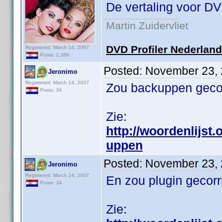
De vertaling voor DV
Martin Zuidervliet
DVD Profiler Nederlan
Registered: March 14, 2007
Posts: 2,366
Posted:
November 23, 
Jeronimo
Registered: March 14, 2007
Zou backuppen geco
Posts: 34
Zie:
http://woordenlijst
uppen
Posted:
November 23, 
Jeronimo
Registered: March 14, 2007
En zou plugin gecorr
Posts: 34
Zie: