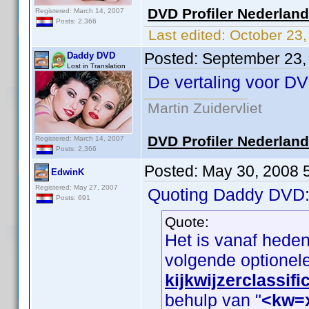
DVD Profiler Nederlan
Registered: March 14, 2007
Posts: 2,366
Last edited:
October 23
Posted:
September 23,
Daddy DVD
Lost in Translation
De vertaling voor DV
Martin Zuidervliet
DVD Profiler Nederlan
Registered: March 14, 2007
Posts: 2,366
Posted:
May 30, 2008 
EdwinK
Registered: May 27, 2007
Quoting Daddy DVD
Posts: 691
Quote:
Het is vanaf hede
volgende optionel
kijkwijzerclassifi
behulp van "
<kw=