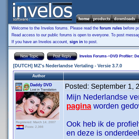
Welcome to the Invelos forums. Please read the
forum rules
before po
Read access to our public forums is open to everyone. To post messages
If you have an Invelos account,
sign in
to post.
Invelos Forums
->
DVD Profiler: D
[DUTCH] MZ's Nederlandse Vertaling - Versie 3.7.0
Author
Posted:
September 1, 
Daddy DVD
Lost in Translation
Mijn Nederlandse ver
pagina
worden gedo
Ook heb ik de profiel
Registered: March 14, 2007
Posts: 2,366
en deze is onderdee