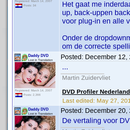
Registered: March 14, 2007
Het gaat me inderda
Posts: 34
up, back-uppen back-
voor plug-in en alle
Onder de dropdownmen
om de correcte spell
Posted:
December 12, 
Daddy DVD
Lost in Translation
...
Martin Zuidervliet
DVD Profiler Nederlan
Registered: March 14, 2007
Posts: 2,366
Last edited:
May 27, 20
Posted:
December 20, 
Daddy DVD
Lost in Translation
De vertaling voor DV