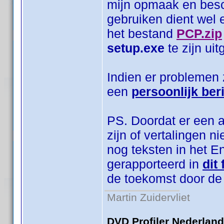
mijn opmaak en bes
gebruiken dient wel 
het bestand
PCP.zip
setup.exe
te zijn ui
Indien er problemen 
een
persoonlijk ber
PS. Doordat er een aa
zijn of vertalingen n
nog teksten in het 
gerapporteerd in
dit
de toekomst door de
Martin Zuidervliet
DVD Profiler Nederlan