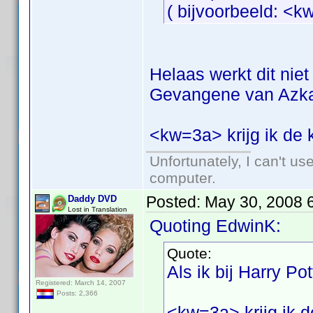
( bijvoorbeeld: <k
Helaas werkt dit niet 
Gevangene van Azka
<kw=3a> krijg ik de k
Unfortunately, I can't u
computer.
Posted:
May 30, 2008 
Daddy DVD
Lost in Translation
Quoting EdwinK:
Quote:
Als ik bij Harry P
Registered: March 14, 2007
Posts: 2,366
<kw=3a> krijg ik de