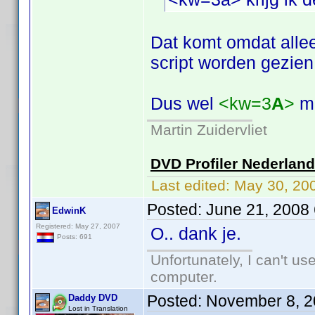
Dat komt omdat allee
script worden gezien
Dus wel
<kw=3
A
>
ma
Martin Zuidervliet
DVD Profiler Nederlan
Last edited:
May 30, 20
Posted:
June 21, 2008
EdwinK
Registered: May 27, 2007
O.. dank je.
Posts: 691
Unfortunately, I can't u
computer.
Posted:
November 8, 2
Daddy DVD
Lost in Translation