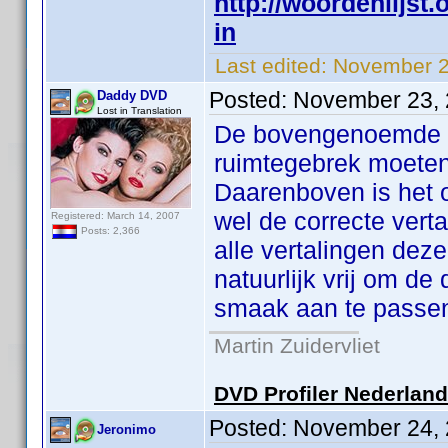
http://woordenlijst
in
Last edited:
November 2
Posted:
November 23, 
Daddy DVD
Lost in Translation
De bovengenoemde wo
ruimtegebrek moeten
Daarenboven is het o
wel de correcte verta
Registered: March 14, 2007
Posts: 2,366
alle vertalingen dez
natuurlijk vrij om de
smaak aan te passe
Martin Zuidervliet
DVD Profiler Nederlan
Posted:
November 24, 
Jeronimo