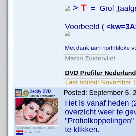
>
T
= Grof
T
aalg
Voorbeeld (
<kw=3A
Met dank aan northbloke v
Martin Zuidervliet
DVD Profiler Nederlan
Last edited:
November 1
Posted:
September 5, 
Daddy DVD
Lost in Translation
Het is vanaf heden 
overzicht weer te ge
"Profielkoppelingen"
te klikken.
Registered: March 14, 2007
Posts: 2,366