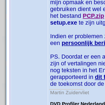
mijn opmaak en bes
gebruiken dient wel 
het bestand
PCP.zip
setup.exe
te zijn ui
Indien er problemen 
een
persoonlijk ber
PS. Doordat er een aa
zijn of vertalingen n
nog teksten in het 
gerapporteerd in
dit
de toekomst door de
Martin Zuidervliet
DVD Profiler Nederlan