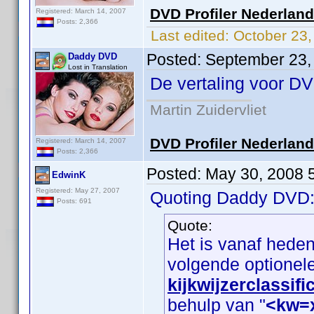
DVD Profiler Nederlan
Registered: March 14, 2007
Posts: 2,366
Last edited:
October 23
Posted:
September 23,
Daddy DVD
Lost in Translation
De vertaling voor DV
Martin Zuidervliet
DVD Profiler Nederlan
Registered: March 14, 2007
Posts: 2,366
Posted:
May 30, 2008 
EdwinK
Registered: May 27, 2007
Quoting Daddy DVD
Posts: 691
Quote:
Het is vanaf hede
volgende optionel
kijkwijzerclassifi
behulp van "
<kw=