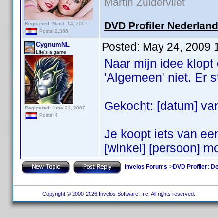
Martin Zuidervliet
DVD Profiler Nederlan
Registered: March 14, 2007
Posts: 2,366
Posted:
May 24, 2009 
CygnumNL
Life's a game
Naar mijn idee klopt 
'Algemeen' niet. Er s
Gekocht: [datum] van
Registered: June 21, 2007
Posts: 4
Je koopt iets van een
[winkel] [persoon] m
Invelos Forums
->
DVD Profiler: D
Copyright © 2000-2026 Invelos Software, Inc. All rights reserved.