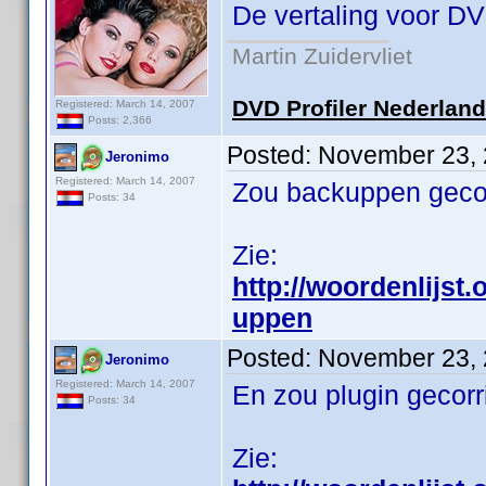
De vertaling voor DV
Martin Zuidervliet
DVD Profiler Nederlan
Registered: March 14, 2007
Posts: 2,366
Posted:
November 23, 
Jeronimo
Registered: March 14, 2007
Zou backuppen geco
Posts: 34
Zie:
http://woordenlijst
uppen
Posted:
November 23, 
Jeronimo
Registered: March 14, 2007
En zou plugin gecorr
Posts: 34
Zie: