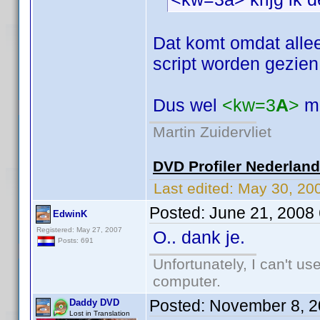
Dat komt omdat allee
script worden gezien
Dus wel
<kw=3
A
>
ma
Martin Zuidervliet
DVD Profiler Nederlan
Last edited:
May 30, 20
Posted:
June 21, 2008
EdwinK
Registered: May 27, 2007
O.. dank je.
Posts: 691
Unfortunately, I can't u
computer.
Posted:
November 8, 2
Daddy DVD
Lost in Translation