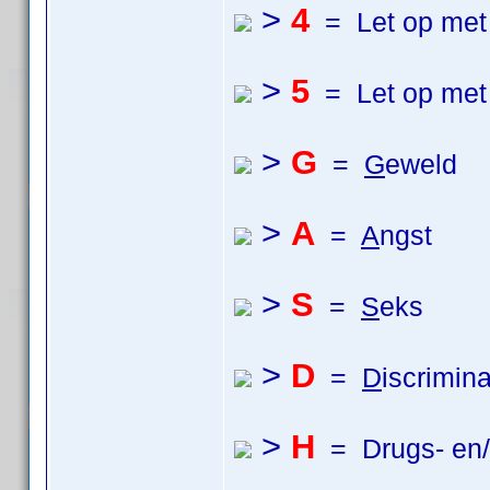
>
4
= Let op met 
>
5
= Let op met 
>
G
=
G
eweld
>
A
=
A
ngst
>
S
=
S
eks
>
D
=
D
iscrimina
>
H
= Drugs- en/o