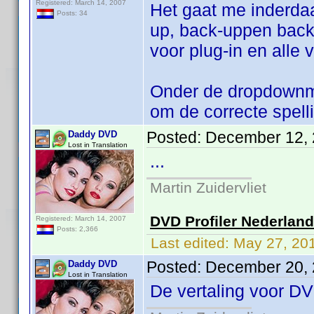
Registered: March 14, 2007
Het gaat me inderda
Posts: 34
up, back-uppen back-
voor plug-in en alle
Onder de dropdownmen
om de correcte spell
Posted:
December 12, 
Daddy DVD
Lost in Translation
...
Martin Zuidervliet
DVD Profiler Nederlan
Registered: March 14, 2007
Posts: 2,366
Last edited:
May 27, 20
Posted:
December 20, 
Daddy DVD
Lost in Translation
De vertaling voor DV