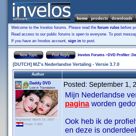
Welcome to the Invelos forums. Please read the
forum rules
before po
Read access to our public forums is open to everyone. To post messages
If you have an Invelos account,
sign in
to post.
Invelos Forums
->
DVD Profiler: D
[DUTCH] MZ's Nederlandse Vertaling - Versie 3.7.0
Author
Posted:
September 1, 
Daddy DVD
Lost in Translation
Mijn Nederlandse ver
pagina
worden gedo
Ook heb ik de profiel
Registered: March 14, 2007
Posts: 2,366
en deze is onderdee