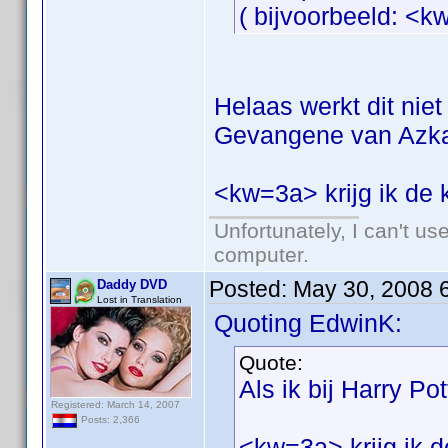
( bijvoorbeeld: <k
Helaas werkt dit niet 
Gevangene van Azka
<kw=3a> krijg ik de k
Unfortunately, I can't u
computer.
Posted:
May 30, 2008 
Daddy DVD
Lost in Translation
Quoting EdwinK:
Quote:
Als ik bij Harry P
Registered: March 14, 2007
Posts: 2,366
<kw=3a> krijg ik de