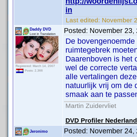
http://woordenlijst
in
Last edited:
November 2
Posted:
November 23, 
Daddy DVD
Lost in Translation
De bovengenoemde wo
ruimtegebrek moeten
Daarenboven is het o
wel de correcte verta
Registered: March 14, 2007
Posts: 2,366
alle vertalingen dez
natuurlijk vrij om de
smaak aan te passe
Martin Zuidervliet
DVD Profiler Nederlan
Posted:
November 24, 
Jeronimo