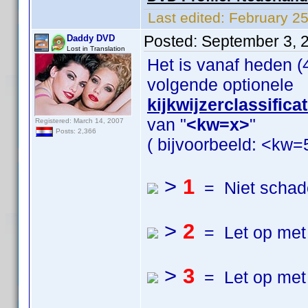
Last edited:
February 2
Posted:
September 3, 
Daddy DVD
Lost in Translation
Het is vanaf heden 
volgende optionele
kijkwijzerclassifica
van "
<kw=x>
"
Registered: March 14, 2007
Posts: 2,366
( bijvoorbeeld: <kw=5
>
1
= Niet schade
>
2
= Let op met 
>
3
= Let op met 