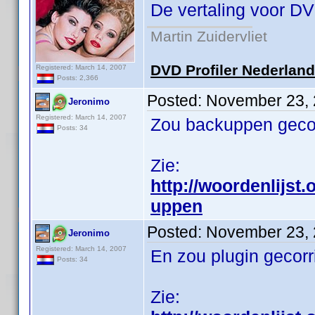
De vertaling voor DV
Martin Zuidervliet
DVD Profiler Nederlan
Registered: March 14, 2007
Posts: 2,366
Posted:
November 23, 
Jeronimo
Registered: March 14, 2007
Zou backuppen geco
Posts: 34
Zie:
http://woordenlijst
uppen
Posted:
November 23, 
Jeronimo
Registered: March 14, 2007
En zou plugin gecorr
Posts: 34
Zie: