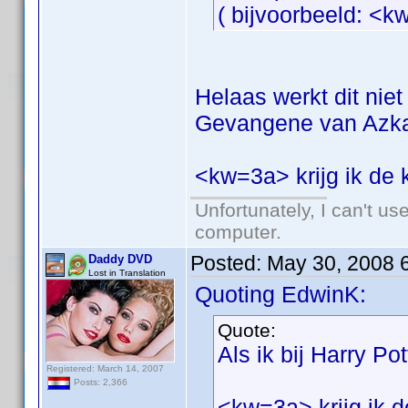
( bijvoorbeeld: <k
Helaas werkt dit niet 
Gevangene van Azka
<kw=3a> krijg ik de k
Unfortunately, I can't u
computer.
Posted:
May 30, 2008 
Daddy DVD
Lost in Translation
Quoting EdwinK:
Quote:
Als ik bij Harry P
Registered: March 14, 2007
Posts: 2,366
<kw=3a> krijg ik de