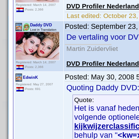
DVD Profiler Nederlan
Registered: March 14, 2007
Posts: 2,366
Last edited:
October 23
Posted:
September 23,
Daddy DVD
Lost in Translation
De vertaling voor DV
Martin Zuidervliet
DVD Profiler Nederlan
Registered: March 14, 2007
Posts: 2,366
Posted:
May 30, 2008 
EdwinK
Registered: May 27, 2007
Quoting Daddy DVD
Posts: 691
Quote:
Het is vanaf hede
volgende optionel
kijkwijzerclassifi
behulp van "
<kw=