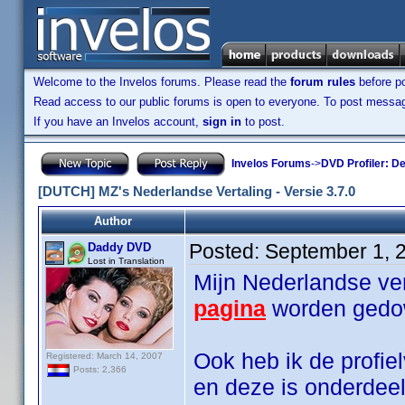
Welcome to the Invelos forums. Please read the
forum rules
before po
Read access to our public forums is open to everyone. To post messages
If you have an Invelos account,
sign in
to post.
Invelos Forums
->
DVD Profiler: D
[DUTCH] MZ's Nederlandse Vertaling - Versie 3.7.0
Author
Posted:
September 1, 
Daddy DVD
Lost in Translation
Mijn Nederlandse ver
pagina
worden gedo
Ook heb ik de profiel
Registered: March 14, 2007
Posts: 2,366
en deze is onderdee