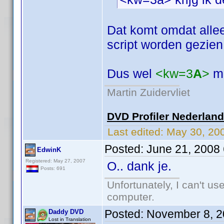
Dat komt omdat allee
script worden gezien
Dus wel
<kw=3
A
>
ma
Martin Zuidervliet
DVD Profiler Nederlan
Last edited:
May 30, 20
Posted:
June 21, 2008
EdwinK
Registered: May 27, 2007
O.. dank je.
Posts: 691
Unfortunately, I can't u
computer.
Posted:
November 8, 2
Daddy DVD
Lost in Translation