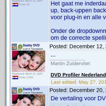
Registered: March 14, 2007
Het gaat me inderda
Posts: 34
up, back-uppen back-
voor plug-in en alle
Onder de dropdownmen
om de correcte spell
Posted:
December 12, 
Daddy DVD
Lost in Translation
...
Martin Zuidervliet
DVD Profiler Nederlan
Registered: March 14, 2007
Posts: 2,366
Last edited:
May 27, 20
Posted:
December 20, 
Daddy DVD
Lost in Translation
De vertaling voor DV