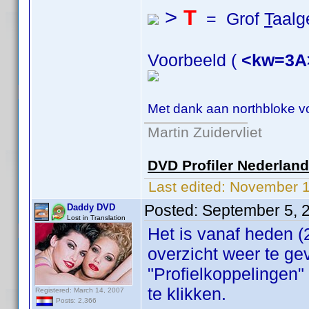
>
T
= Grof
T
aalg
Voorbeeld (
<kw=3A
Met dank aan northbloke v
Martin Zuidervliet
DVD Profiler Nederlan
Last edited:
November 1
Posted:
September 5, 
Daddy DVD
Lost in Translation
Het is vanaf heden 
overzicht weer te ge
"Profielkoppelingen"
te klikken.
Registered: March 14, 2007
Posts: 2,366