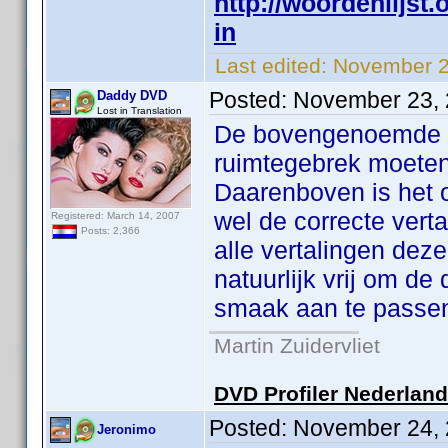
http://woordenlijst
in
Last edited:
November 2
Posted:
November 23, 
Daddy DVD
Lost in Translation
De bovengenoemde wo
ruimtegebrek moeten
Daarenboven is het o
wel de correcte verta
Registered: March 14, 2007
Posts: 2,366
alle vertalingen dez
natuurlijk vrij om de
smaak aan te passe
Martin Zuidervliet
DVD Profiler Nederlan
Posted:
November 24, 
Jeronimo