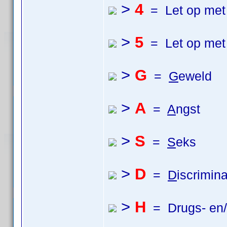
>
4
= Let op met 
>
5
= Let op met 
>
G
=
G
eweld
>
A
=
A
ngst
>
S
=
S
eks
>
D
=
D
iscrimina
>
H
= Drugs- en/o