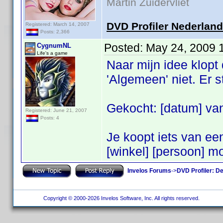
Martin Zuidervliet
DVD Profiler Nederlan
Registered: March 14, 2007
Posts: 2,366
Posted:
May 24, 2009 
CygnumNL
Life's a game
Naar mijn idee klopt 
'Algemeen' niet. Er s
Gekocht: [datum] van
Registered: June 21, 2007
Posts: 4
Je koopt iets van een
[winkel] [persoon] m
Invelos Forums
->
DVD Profiler: D
Copyright © 2000-2026 Invelos Software, Inc. All rights reserved.