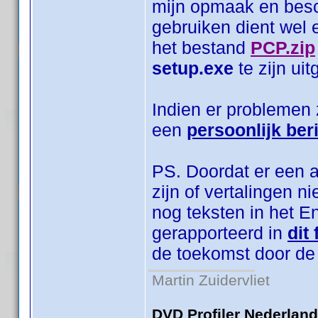
mijn opmaak en bes
gebruiken dient wel 
het bestand
PCP.zip
setup.exe
te zijn ui
Indien er problemen 
een
persoonlijk ber
PS. Doordat er een aa
zijn of vertalingen n
nog teksten in het 
gerapporteerd in
dit
de toekomst door de
Martin Zuidervliet
DVD Profiler Nederlan