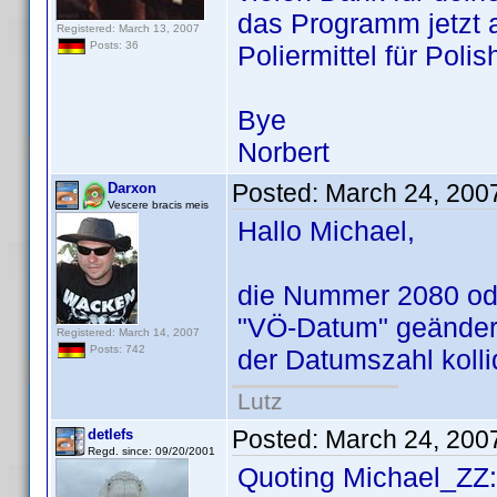
das Programm jetzt 
Registered: March 13, 2007
Posts: 36
Poliermittel für Poli
Bye
Norbert
Posted:
March 24, 200
Darxon
Vescere bracis meis
Hallo Michael,
die Nummer 2080 oder
"VÖ-Datum" geändert 
Registered: March 14, 2007
Posts: 742
der Datumszahl kolli
Lutz
Posted:
March 24, 200
detlefs
Regd. since: 09/20/2001
Quoting Michael_ZZ: