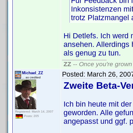
Für Feedback bin 
Inkonsistenzen mit
trotz Platzmangel 
Hi Detlefs. Ich werd
ansehen. Allerdings 
als genug zu tun.
ZZ
--
Once you're grown 
Posted:
March 26, 200
Michael_ZZ
... as credited
Zweite Beta-Ve
Ich bin heute mit de
geworden. Alle gefu
Registered: March 14, 2007
Posts: 205
angepasst und ggf. 