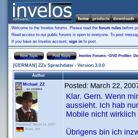
Welcome to the Invelos forums. Please read the
forum rules
before po
Read access to our public forums is open to everyone. To post messages
If you have an Invelos account,
sign in
to post.
Invelos Forums
->
DVD Profiler: D
[GERMAN] ZZs Sprachdatei - Version 3.0.0
Author
Posted:
March 22, 200
Michael_ZZ
... as credited
Klar. Gern. Wenn mir
aussieht. Ich hab n
Mobile nicht wirklich 
Registered: March 14, 2007
Posts: 205
Übrigens bin ich inz