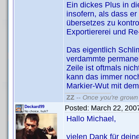
Ein dickes Plus in di
insofern, als dass e
übersetzes zu kontro
Exportiererei und Re-
Das eigentlich Schl
verdammte permanent
Zeile ist oftmals nic
kann das immer noch
Markier-Wut mit dem 'x
ZZ
--
Once you're grown 
Posted:
March 22, 200
Deckard99
No choice, huh?
Hallo Michael,
vielen Dank für dei