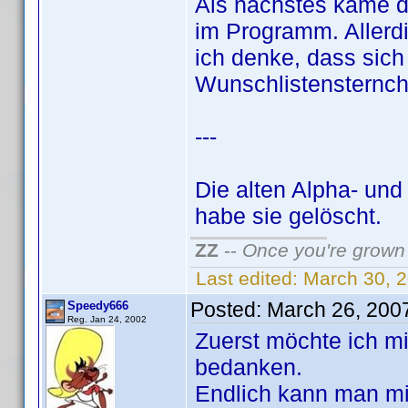
Als nächstes käme d
im Programm. Allerdi
ich denke, dass sic
Wunschlistensternch
---
Die alten Alpha- und
habe sie gelöscht.
ZZ
--
Once you're grown 
Last edited:
March 30, 
Posted:
March 26, 200
Speedy666
Reg. Jan 24, 2002
Zuerst möchte ich m
bedanken.
Endlich kann man mi