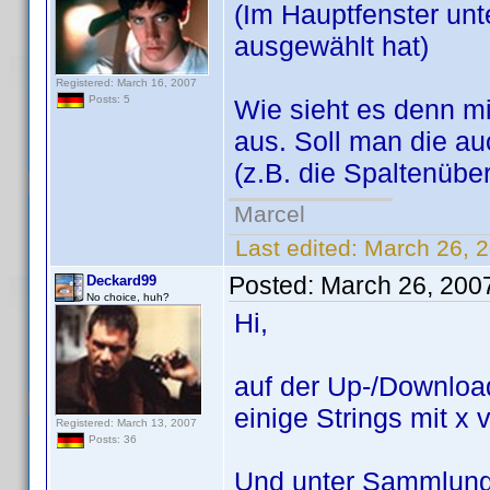
(Im Hauptfenster unt
ausgewählt hat)
Registered: March 16, 2007
Posts: 5
Wie sieht es denn m
aus. Soll man die a
(z.B. die Spaltenübe
Marcel
Last edited:
March 26, 
Posted:
March 26, 200
Deckard99
No choice, huh?
Hi,
auf der Up-/Downloa
einige Strings mit x 
Registered: March 13, 2007
Posts: 36
Und unter Sammlung/