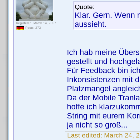
Quote:
Klar. Gern. Wenn m
aussieht.
Registered: March 14, 2007
Posts: 273
Ich hab meine Überse
gestellt und hochgel
Für Feedback bin ich
Inkonsistenzen mit de
Platzmangel angleic
Da der Mobile Tranla
hoffe ich klarzukomm
String mit eurem Kor
ja nicht so groß...
Last edited:
March 24, 2