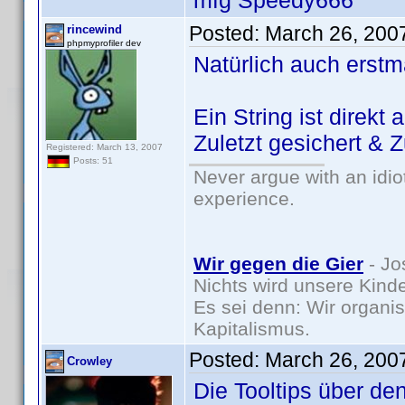
mfg Speedy666
Posted:
March 26, 200
rincewind
phpmyprofiler dev
Natürlich auch erstm
Ein String ist direkt 
Zuletzt gesichert & 
Registered: March 13, 2007
Posts: 51
Never argue with an idio
experience.
Wir gegen die Gier
- Jo
Nichts wird unsere Kinde
Es sei denn: Wir organi
Kapitalismus.
Posted:
March 26, 200
Crowley
Die Tooltips über de