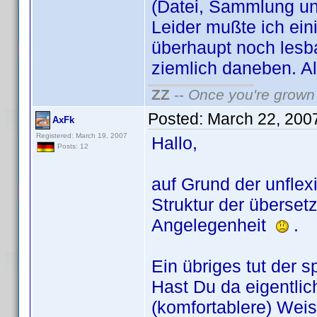
(Datei, Sammlung un
Leider mußte ich ein
überhaupt noch lesb
ziemlich daneben. Al
ZZ
--
Once you're grown 
Posted:
March 22, 200
AxFk
Registered: March 19, 2007
Hallo,
Posts: 12
auf Grund der unfle
Struktur der übersetz
Angelegenheit
.
Ein übriges tut der s
Hast Du da eigentlic
(komfortablere) Weise