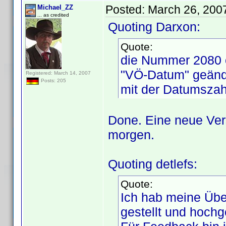
Posted:
March 26, 200
Michael_ZZ
... as credited
Quoting Darxon:
Quote:
die Nummer 2080 od
"VÖ-Datum" geände
Registered: March 14, 2007
Posts: 205
mit der Datumszahl
Done. Eine neue Vers
morgen.
Quoting detlefs:
Quote:
Ich hab meine Über
gestellt und hochg