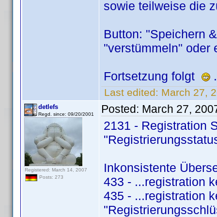
sowie teilweise die z
Button: "Speichern &
"verstümmeln" oder 
Fortsetzung folgt
.
Last edited:
March 27, 
Posted:
March 27, 200
detlefs
Regd. since: 09/20/2001
2131 - Registration S
"Registrierungsstatu
Inkonsistente Übers
Registered: March 14, 2007
Posts: 273
433 - ...registration 
435 - ...registration k
"Registrierungsschlü