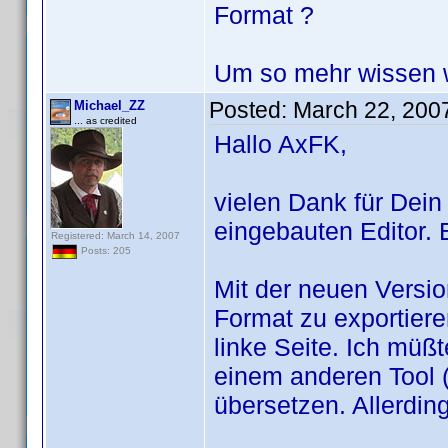
Format ?
Um so mehr wissen 
Posted:
March 22, 200
Michael_ZZ
... as credited
Hallo AxFK,
vielen Dank für Dein
eingebauten Editor.
Registered: March 14, 2007
Posts: 205
Mit der neuen Versio
Format zu exportiere
linke Seite. Ich müß
einem anderen Tool 
übersetzen. Allerdin