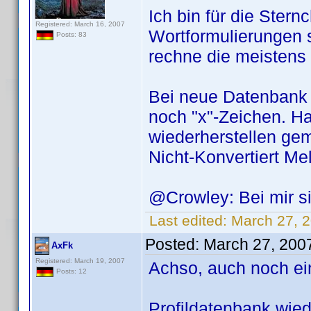
Ich bin für die Stern
Registered: March 16, 2007
Wortformulierungen s
Posts: 83
rechne die meistens
Bei neue Datenbank
noch "x"-Zeichen. H
wiederherstellen g
Nicht-Konvertiert M
@Crowley: Bei mir si
Last edited:
March 27, 
Posted:
March 27, 200
AxFk
Registered: March 19, 2007
Achso, auch noch ein
Posts: 12
Profildatenbank wied