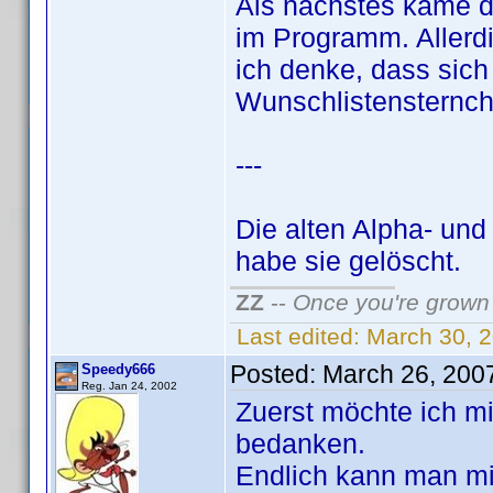
Als nächstes käme d
im Programm. Allerdi
ich denke, dass sic
Wunschlistensternch
---
Die alten Alpha- und
habe sie gelöscht.
ZZ
--
Once you're grown 
Last edited:
March 30, 
Posted:
March 26, 200
Speedy666
Reg. Jan 24, 2002
Zuerst möchte ich m
bedanken.
Endlich kann man mi