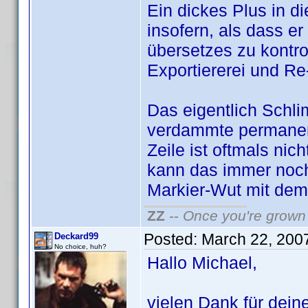
Ein dickes Plus in di
insofern, als dass e
übersetzes zu kontro
Exportiererei und Re-
Das eigentlich Schl
verdammte permanent
Zeile ist oftmals nic
kann das immer noch
Markier-Wut mit dem 'x
ZZ
--
Once you're grown 
Posted:
March 22, 200
Deckard99
No choice, huh?
Hallo Michael,
vielen Dank für dei