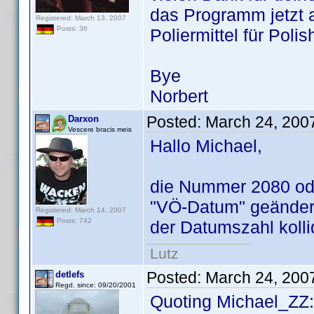
das Programm jetzt 
Registered: March 13, 2007
Posts: 36
Poliermittel für Poli
Bye
Norbert
Posted:
March 24, 200
Darxon
Vescere bracis meis
Hallo Michael,
die Nummer 2080 oder
"VÖ-Datum" geändert 
Registered: March 14, 2007
Posts: 742
der Datumszahl kolli
Lutz
Posted:
March 24, 200
detlefs
Regd. since: 09/20/2001
Quoting Michael_ZZ: