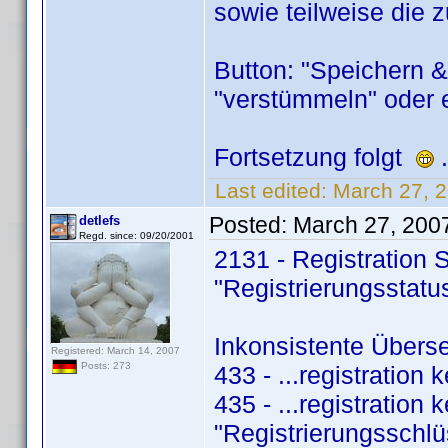
sowie teilweise die z
Button: "Speichern &
"verstümmeln" oder 
Fortsetzung folgt
.
Last edited:
March 27, 
Posted:
March 27, 200
detlefs
Regd. since: 09/20/2001
2131 - Registration S
"Registrierungsstatu
Inkonsistente Übers
Registered: March 14, 2007
Posts: 273
433 - ...registration 
435 - ...registration k
"Registrierungsschlü