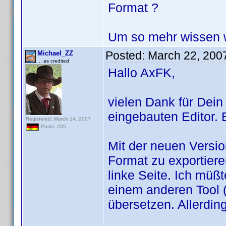
Format ?
Um so mehr wissen 
Posted:
March 22, 200
Michael_ZZ
... as credited
Hallo AxFK,
vielen Dank für Dein
eingebauten Editor.
Registered: March 14, 2007
Posts: 205
Mit der neuen Versio
Format zu exportiere
linke Seite. Ich müß
einem anderen Tool 
übersetzen. Allerdin