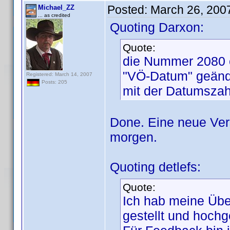
Posted:
March 26, 200
Michael_ZZ
... as credited
Quoting Darxon:
Quote:
die Nummer 2080 od
"VÖ-Datum" geände
Registered: March 14, 2007
Posts: 205
mit der Datumszahl
Done. Eine neue Vers
morgen.
Quoting detlefs:
Quote:
Ich hab meine Über
gestellt und hochg