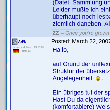
(Datei, Sammlung un
Leider mußte ich ein
überhaupt noch lesb
ziemlich daneben. Al
ZZ
--
Once you're grown 
Posted:
March 22, 200
AxFk
Registered: March 19, 2007
Hallo,
Posts: 12
auf Grund der unfle
Struktur der übersetz
Angelegenheit
.
Ein übriges tut der s
Hast Du da eigentlic
(komfortablere) Weise