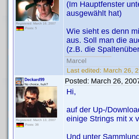
(Im Hauptfenster unt
ausgewählt hat)
Registered: March 16, 2007
Posts: 5
Wie sieht es denn m
aus. Soll man die a
(z.B. die Spaltenübe
Marcel
Last edited:
March 26, 
Posted:
March 26, 200
Deckard99
No choice, huh?
Hi,
auf der Up-/Downloa
einige Strings mit x 
Registered: March 13, 2007
Posts: 36
Und unter Sammlung/