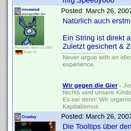
mfg Speedy666
Posted:
March 26, 200
rincewind
phpmyprofiler dev
Natürlich auch erstm
Ein String ist direkt 
Zuletzt gesichert & 
Registered: March 13, 2007
Posts: 51
Never argue with an idio
experience.
Wir gegen die Gier
- Jo
Nichts wird unsere Kinde
Es sei denn: Wir organi
Kapitalismus.
Posted:
March 26, 200
Crowley
Die Tooltips über de