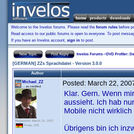
Welcome to the Invelos forums. Please read the
forum rules
before po
Read access to our public forums is open to everyone. To post messages
If you have an Invelos account,
sign in
to post.
Invelos Forums
->
DVD Profiler: D
[GERMAN] ZZs Sprachdatei - Version 3.0.0
Author
Posted:
March 22, 200
Michael_ZZ
... as credited
Klar. Gern. Wenn mir
aussieht. Ich hab n
Mobile nicht wirklich 
Registered: March 14, 2007
Posts: 205
Übrigens bin ich inz