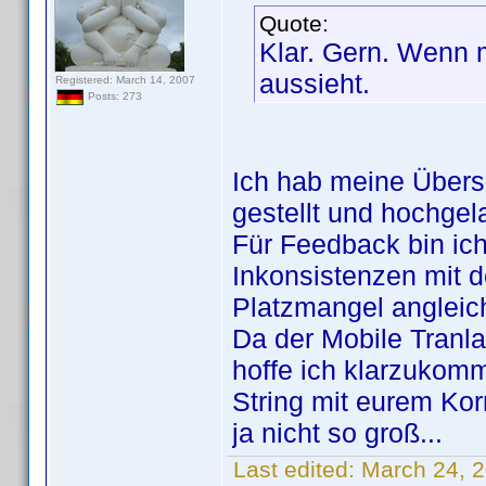
Quote:
Klar. Gern. Wenn m
aussieht.
Registered: March 14, 2007
Posts: 273
Ich hab meine Überse
gestellt und hochgel
Für Feedback bin ich
Inkonsistenzen mit de
Platzmangel angleic
Da der Mobile Tranla
hoffe ich klarzukomm
String mit eurem Kor
ja nicht so groß...
Last edited:
March 24, 2