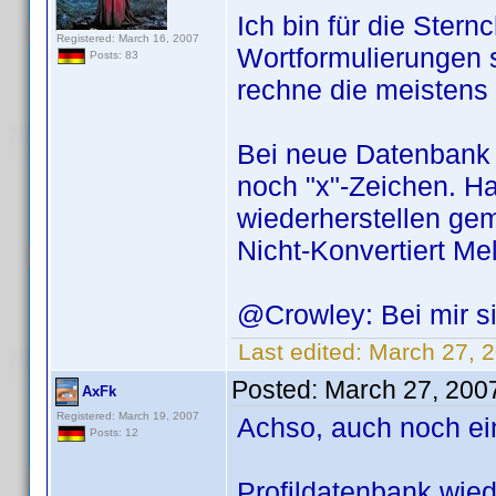
Ich bin für die Stern
Registered: March 16, 2007
Wortformulierungen s
Posts: 83
rechne die meistens
Bei neue Datenbank
noch "x"-Zeichen. H
wiederherstellen g
Nicht-Konvertiert M
@Crowley: Bei mir si
Last edited:
March 27, 
Posted:
March 27, 200
AxFk
Registered: March 19, 2007
Achso, auch noch ein
Posts: 12
Profildatenbank wied