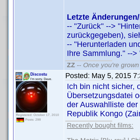
Letzte Änderungen/
-- "Zurück" --> "Hint
zurückgegeben), sieh
-- "Herunterladen u
Ihre Sammlung." --> "
ZZ
--
Once you're grown 
Posted:
May 5, 2015 7
Discostu
I'm sorry, Dave.
Ich bin nicht sicher,
Übersetzungsdatei o
der Auswahlliste der
Republik Kongo (Zaire
Registered: October 17, 2010
Posts: 298
Recently bought films: