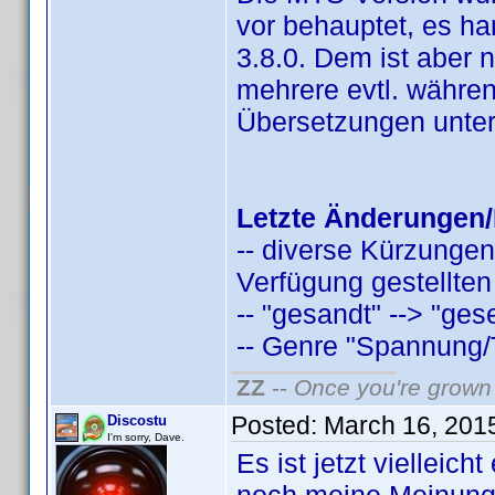
vor behauptet, es han
3.8.0. Dem ist aber 
mehrere evtl. währen
Übersetzungen unter
Letzte Änderungen/
-- diverse Kürzungen
Verfügung gestellten
-- "gesandt" --> "ges
-- Genre "Spannung/Thr
ZZ
--
Once you're grown 
Posted:
March 16, 201
Discostu
I'm sorry, Dave.
Es ist jetzt vielleic