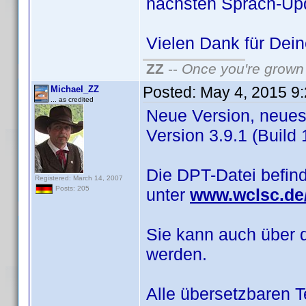
nächsten Sprach-Up
Vielen Dank für De
ZZ
--
Once you're grown 
Posted:
May 4, 2015 9
Michael_ZZ
... as credited
Neue Version, neues 
Version 3.9.1 (Build 1
Die DPT-Datei befin
Registered: March 14, 2007
Posts: 205
unter
www.wclsc.de/
Sie kann auch über 
werden.
Alle übersetzbaren 