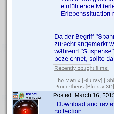
einfühlende Miter
Erlebenssituation 
Da der Begriff "Span
zurecht angemerkt wu
während "Suspense"
bezeichnet, sollte d
Recently bought films:
The Matrix [Blu-ray] | S
Prometheus [Blu-ray 3D]
Posted:
March 16, 201
Discostu
I'm sorry, Dave.
"Download and revie
collection."