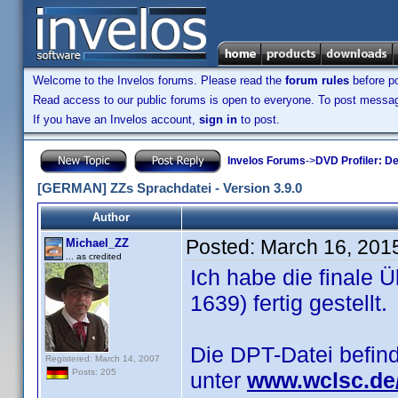
Welcome to the Invelos forums. Please read the
forum rules
before po
Read access to our public forums is open to everyone. To post messages
If you have an Invelos account,
sign in
to post.
Invelos Forums
->
DVD Profiler: D
[GERMAN] ZZs Sprachdatei - Version 3.9.0
Author
Posted:
March 16, 201
Michael_ZZ
... as credited
Ich habe die finale Ü
1639) fertig gestellt.
Die DPT-Datei befin
Registered: March 14, 2007
Posts: 205
unter
www.wclsc.de/