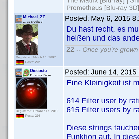
The Matrix [Blu-ray] | S
Prometheus [Blu-ray 3D]
Posted:
May 6, 2015 8
Michael_ZZ
... as credited
Du hast recht, es m
heißen und das ander
ZZ
--
Once you're grown 
Registered: March 14, 2007
Posts: 205
Posted:
June 14, 2015
Discostu
I'm sorry, Dave.
Eine Kleinigkeit ist m
614 Filter user by rat
615 Filter users by r
Registered: October 17, 2010
Posts: 298
Diese strings tauch
Funktion auf. In dies