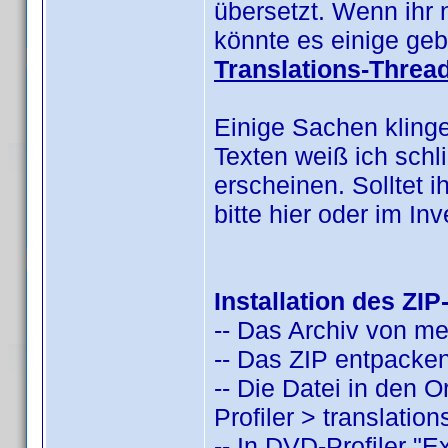
übersetzt. Wenn ihr 
könnte es einige geb
Translations-Threa
Einige Sachen kling
Texten weiß ich schl
erscheinen. Solltet i
bitte hier oder im I
Installation des ZIP
-- Das Archiv von m
-- Das ZIP entpacken
-- Die Datei in den
Profiler > translatio
-- In DVD-Profiler "