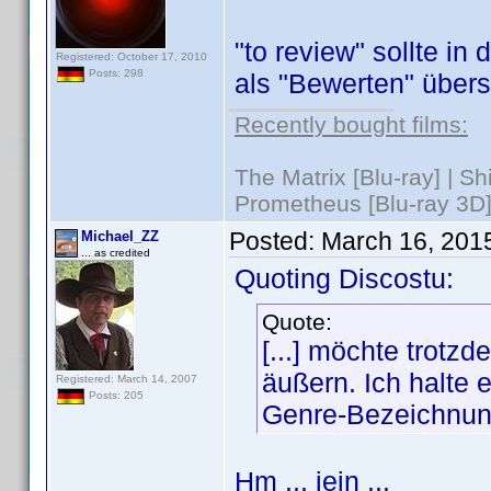
"to review" sollte i
Registered: October 17, 2010
Posts: 298
als "Bewerten" übers
Recently bought films:
The Matrix [Blu-ray] | S
Prometheus [Blu-ray 3D]
Posted:
March 16, 201
Michael_ZZ
... as credited
Quoting Discostu:
Quote:
[...] möchte trot
äußern. Ich halte 
Registered: March 14, 2007
Posts: 205
Genre-Bezeichnung
Hm ... jein ...