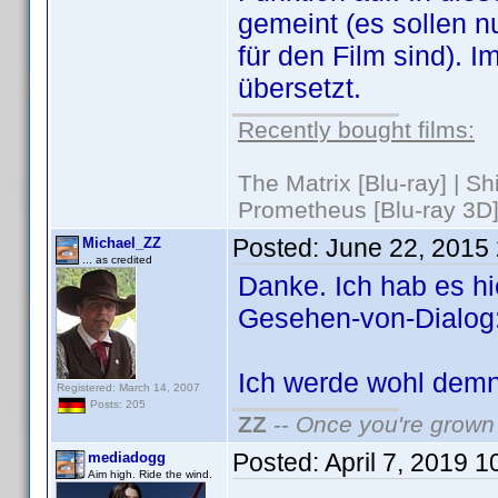
gemeint (es sollen nu
für den Film sind). 
übersetzt.
Recently bought films:
The Matrix [Blu-ray] | S
Prometheus [Blu-ray 3D]
Posted:
June 22, 2015
Michael_ZZ
... as credited
Danke. Ich hab es hie
Gesehen-von-Dialog: 
Ich werde wohl demn
Registered: March 14, 2007
Posts: 205
ZZ
--
Once you're grown 
Posted:
April 7, 2019 
mediadogg
Aim high. Ride the wind.