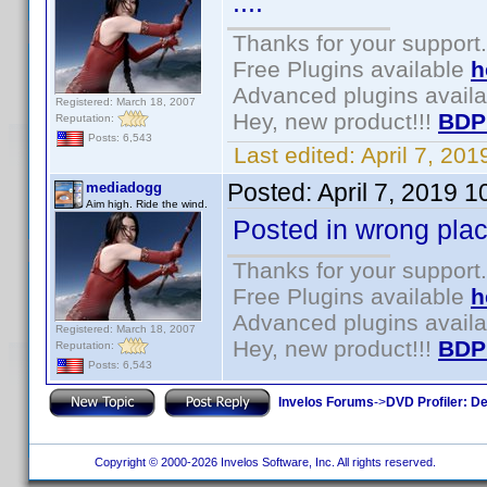
....
Thanks for your support.
Free Plugins available
h
Advanced plugins avail
Registered: March 18, 2007
Hey, new product!!!
BDP
Reputation:
Posts: 6,543
Last edited:
April 7, 20
Posted:
April 7, 2019 
mediadogg
Aim high. Ride the wind.
Posted in wrong pla
Thanks for your support.
Free Plugins available
h
Advanced plugins avail
Registered: March 18, 2007
Hey, new product!!!
BDP
Reputation:
Posts: 6,543
Invelos Forums
->
DVD Profiler: D
Copyright © 2000-2026 Invelos Software, Inc. All rights reserved.