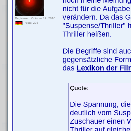
noch meine Meinung 
nicht für die Aufga
verändern. Da das G
Registered: October 17, 2010
Posts: 298
"Suspense/Thriller" h
Thriller heißen.
Die Begriffe sind a
gegensätzliche Form
das
Lexikon der Fil
Quote:
Die Spannung, die 
deutlich vom Sus
Zuschauer einen Wi
Thriller auf gleic