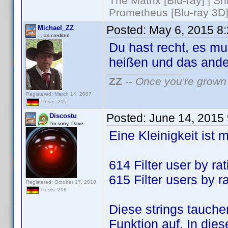
The Matrix [Blu-ray] | S
Prometheus [Blu-ray 3D]
Posted:
May 6, 2015 8
Michael_ZZ
... as credited
Du hast recht, es m
heißen und das ander
ZZ
--
Once you're grown 
Registered: March 14, 2007
Posts: 205
Posted:
June 14, 2015
Discostu
I'm sorry, Dave.
Eine Kleinigkeit ist m
614 Filter user by rat
615 Filter users by r
Registered: October 17, 2010
Posts: 298
Diese strings tauch
Funktion auf. In dies