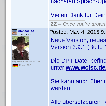
nächsten Sprach-Up
Vielen Dank für De
ZZ
--
Once you're grown 
Posted:
May 4, 2015 9
Michael_ZZ
... as credited
Neue Version, neues 
Version 3.9.1 (Build 1
Die DPT-Datei befin
Registered: March 14, 2007
Posts: 205
unter
www.wclsc.de/
Sie kann auch über 
werden.
Alle übersetzbaren 