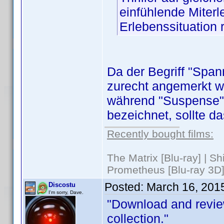
einfühlende Miter
Erlebenssituation 
Da der Begriff "Span
zurecht angemerkt wu
während "Suspense"
bezeichnet, sollte d
Recently bought films:
The Matrix [Blu-ray] | S
Prometheus [Blu-ray 3D]
Posted:
March 16, 201
Discostu
I'm sorry, Dave.
"Download and revie
collection."