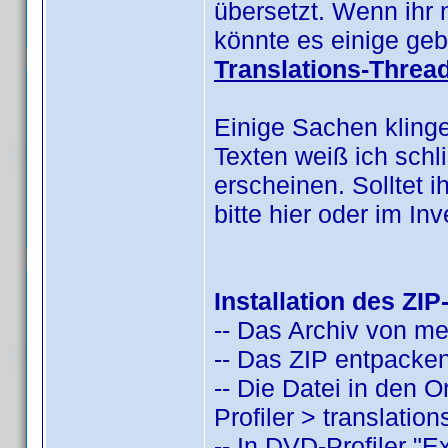
übersetzt. Wenn ihr 
könnte es einige geb
Translations-Threa
Einige Sachen kling
Texten weiß ich schl
erscheinen. Solltet i
bitte hier oder im I
Installation des ZIP
-- Das Archiv von m
-- Das ZIP entpacken
-- Die Datei in den
Profiler > translatio
-- In DVD-Profiler "