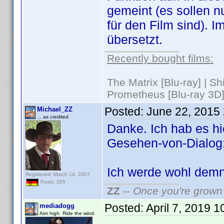
gemeint (es sollen nu
für den Film sind). 
übersetzt.
Recently bought films:
The Matrix [Blu-ray] | S
Prometheus [Blu-ray 3D]
Posted:
June 22, 2015
Michael_ZZ
... as credited
Danke. Ich hab es hie
Gesehen-von-Dialog: 
Ich werde wohl demn
Registered: March 14, 2007
Posts: 205
ZZ
--
Once you're grown 
Posted:
April 7, 2019 
mediadogg
Aim high. Ride the wind.