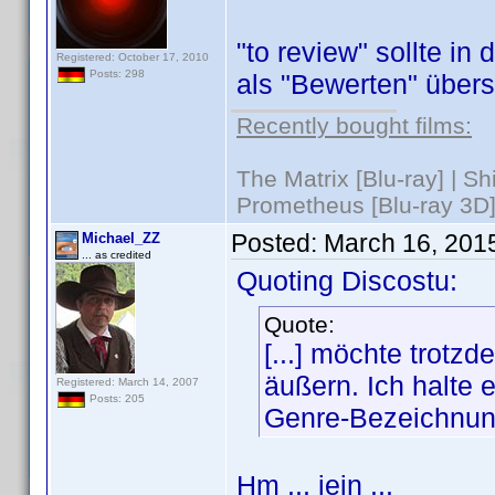
"to review" sollte i
Registered: October 17, 2010
Posts: 298
als "Bewerten" übers
Recently bought films:
The Matrix [Blu-ray] | S
Prometheus [Blu-ray 3D]
Posted:
March 16, 201
Michael_ZZ
... as credited
Quoting Discostu:
Quote:
[...] möchte trot
äußern. Ich halte 
Registered: March 14, 2007
Posts: 205
Genre-Bezeichnung
Hm ... jein ...