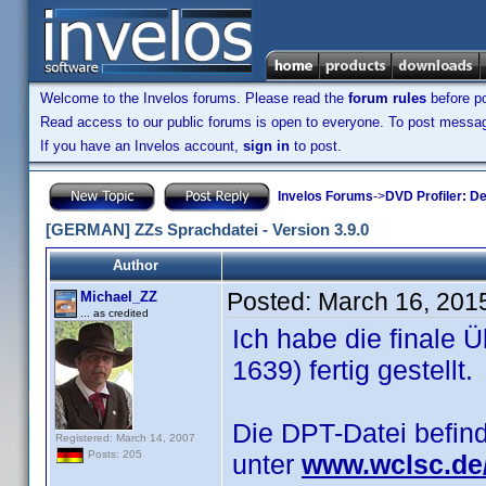
Welcome to the Invelos forums. Please read the
forum rules
before po
Read access to our public forums is open to everyone. To post messages
If you have an Invelos account,
sign in
to post.
Invelos Forums
->
DVD Profiler: D
[GERMAN] ZZs Sprachdatei - Version 3.9.0
Author
Posted:
March 16, 201
Michael_ZZ
... as credited
Ich habe die finale Ü
1639) fertig gestellt.
Die DPT-Datei befin
Registered: March 14, 2007
Posts: 205
unter
www.wclsc.de/