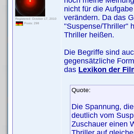
noch meine Meinung 
nicht für die Aufga
verändern. Da das G
Registered: October 17, 2010
Posts: 298
"Suspense/Thriller" h
Thriller heißen.
Die Begriffe sind a
gegensätzliche Form
das
Lexikon der Fil
Quote:
Die Spannung, die 
deutlich vom Sus
Zuschauer einen Wi
Thriller auf gleic