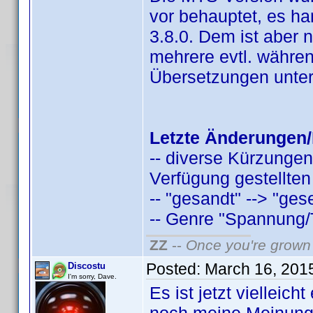
vor behauptet, es han
3.8.0. Dem ist aber 
mehrere evtl. währen
Übersetzungen unter
Letzte Änderungen/
-- diverse Kürzungen
Verfügung gestellten
-- "gesandt" --> "ges
-- Genre "Spannung/Thr
ZZ
--
Once you're grown 
Posted:
March 16, 201
Discostu
I'm sorry, Dave.
Es ist jetzt vielleic