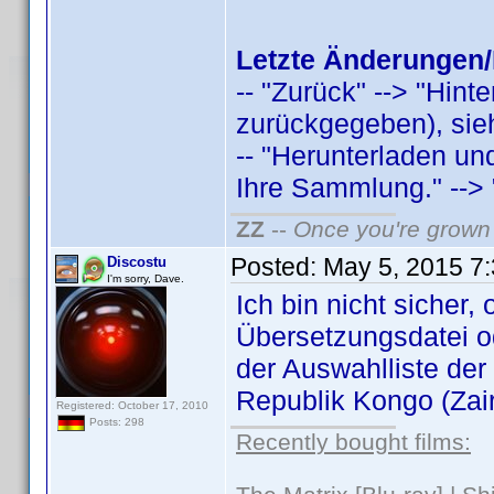
Letzte Änderungen/
-- "Zurück" --> "Hint
zurückgegeben), sieh
-- "Herunterladen u
Ihre Sammlung." --> "
ZZ
--
Once you're grown 
Posted:
May 5, 2015 7
Discostu
I'm sorry, Dave.
Ich bin nicht sicher,
Übersetzungsdatei o
der Auswahlliste der
Republik Kongo (Zaire
Registered: October 17, 2010
Posts: 298
Recently bought films: