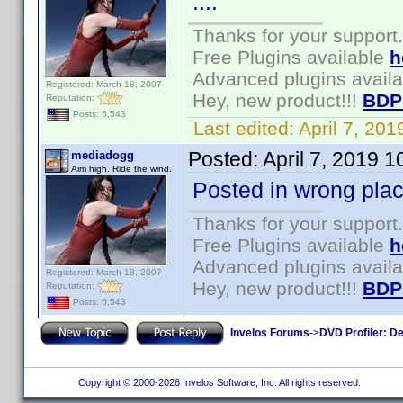
....
Thanks for your support.
Free Plugins available
h
Advanced plugins avail
Registered: March 18, 2007
Hey, new product!!!
BDP
Reputation:
Posts: 6,543
Last edited:
April 7, 20
Posted:
April 7, 2019 
mediadogg
Aim high. Ride the wind.
Posted in wrong pla
Thanks for your support.
Free Plugins available
h
Advanced plugins avail
Registered: March 18, 2007
Hey, new product!!!
BDP
Reputation:
Posts: 6,543
Invelos Forums
->
DVD Profiler: D
Copyright © 2000-2026 Invelos Software, Inc. All rights reserved.