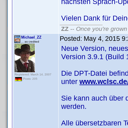
nächsten Sprach-Up
Vielen Dank für De
ZZ
--
Once you're grown 
Posted:
May 4, 2015 9
Michael_ZZ
... as credited
Neue Version, neues 
Version 3.9.1 (Build 1
Die DPT-Datei befin
Registered: March 14, 2007
Posts: 205
unter
www.wclsc.de/
Sie kann auch über 
werden.
Alle übersetzbaren 