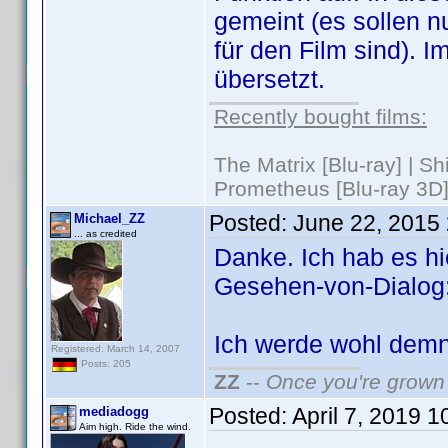
gemeint (es sollen nu
für den Film sind). 
übersetzt.
Recently bought films:
The Matrix [Blu-ray] | S
Prometheus [Blu-ray 3D]
Posted:
June 22, 2015
Michael_ZZ
... as credited
Danke. Ich hab es hie
Gesehen-von-Dialog: 
Ich werde wohl demn
Registered: March 14, 2007
Posts: 205
ZZ
--
Once you're grown 
Posted:
April 7, 2019 
mediadogg
Aim high. Ride the wind.