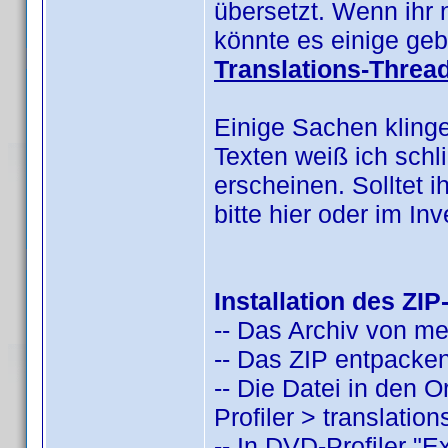
übersetzt. Wenn ihr 
könnte es einige geb
Translations-Threa
Einige Sachen kling
Texten weiß ich schl
erscheinen. Solltet i
bitte hier oder im I
Installation des ZIP
-- Das Archiv von m
-- Das ZIP entpacken
-- Die Datei in den
Profiler > translatio
-- In DVD-Profiler "