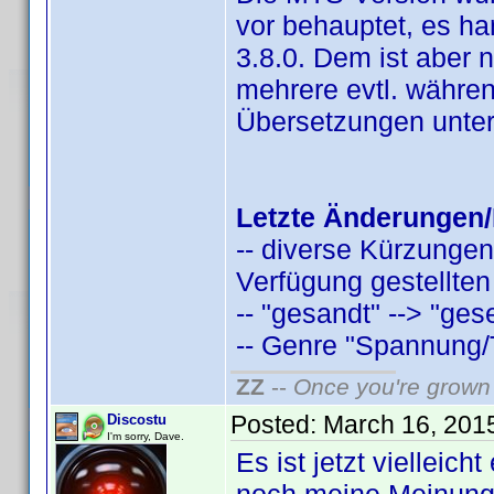
vor behauptet, es han
3.8.0. Dem ist aber 
mehrere evtl. währen
Übersetzungen unter
Letzte Änderungen/
-- diverse Kürzungen
Verfügung gestellten
-- "gesandt" --> "ges
-- Genre "Spannung/Thr
ZZ
--
Once you're grown 
Posted:
March 16, 201
Discostu
I'm sorry, Dave.
Es ist jetzt vielleic