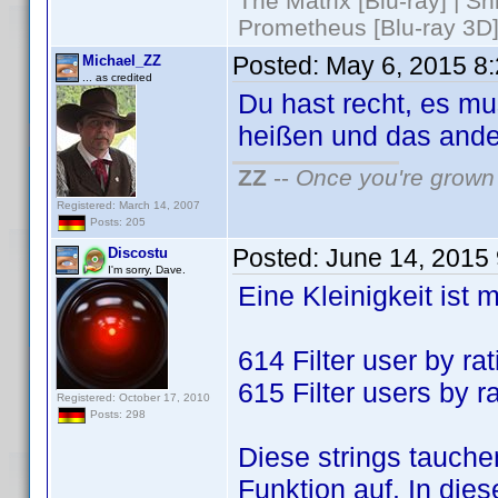
The Matrix [Blu-ray] | S
Prometheus [Blu-ray 3D]
Posted:
May 6, 2015 8
Michael_ZZ
... as credited
Du hast recht, es m
heißen und das ander
ZZ
--
Once you're grown 
Registered: March 14, 2007
Posts: 205
Posted:
June 14, 2015
Discostu
I'm sorry, Dave.
Eine Kleinigkeit ist m
614 Filter user by rat
615 Filter users by r
Registered: October 17, 2010
Posts: 298
Diese strings tauch
Funktion auf. In dies