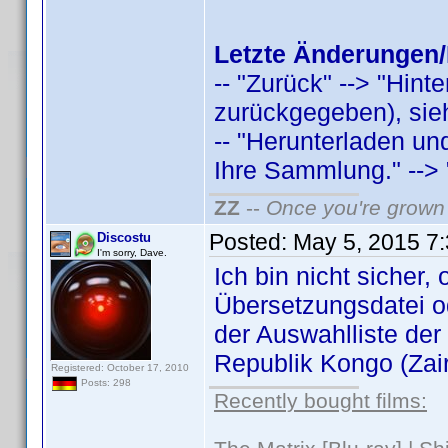
Letzte Änderungen/
-- "Zurück" --> "Hint
zurückgegeben), sieh
-- "Herunterladen u
Ihre Sammlung." --> "
ZZ
--
Once you're grown 
Posted:
May 5, 2015 7
Discostu
I'm sorry, Dave.
Ich bin nicht sicher,
Übersetzungsdatei o
der Auswahlliste der
Republik Kongo (Zaire
Registered: October 17, 2010
Posts: 298
Recently bought films: