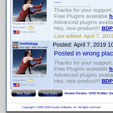
....
Thanks for your support.
Free Plugins available
h
Advanced plugins avail
Registered: March 18, 2007
Hey, new product!!!
BDP
Reputation:
Posts: 6,543
Last edited:
April 7, 20
Posted:
April 7, 2019 
mediadogg
Aim high. Ride the wind.
Posted in wrong pla
Thanks for your support.
Free Plugins available
h
Advanced plugins avail
Registered: March 18, 2007
Hey, new product!!!
BDP
Reputation:
Posts: 6,543
Invelos Forums
->
DVD Profiler: D
Copyright © 2000-2026 Invelos Software, Inc. All rights reserved.