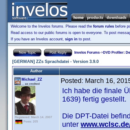
Welcome to the Invelos forums. Please read the
forum rules
before po
Read access to our public forums is open to everyone. To post messages
If you have an Invelos account,
sign in
to post.
Invelos Forums
->
DVD Profiler: D
[GERMAN] ZZs Sprachdatei - Version 3.9.0
Author
Posted:
March 16, 201
Michael_ZZ
... as credited
Ich habe die finale Ü
1639) fertig gestellt.
Die DPT-Datei befin
Registered: March 14, 2007
Posts: 205
unter
www.wclsc.de/