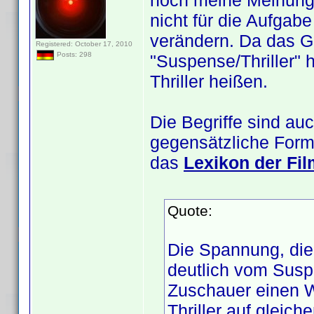
noch meine Meinung 
nicht für die Aufga
verändern. Da das G
Registered: October 17, 2010
Posts: 298
"Suspense/Thriller" h
Thriller heißen.
Die Begriffe sind a
gegensätzliche Form
das
Lexikon der Fil
Quote:
Die Spannung, die 
deutlich vom Sus
Zuschauer einen Wi
Thriller auf gleic