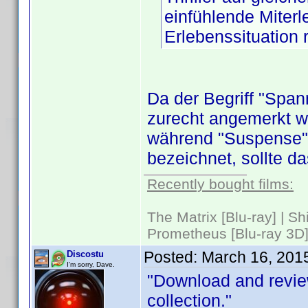
einfühlende Miter
Erlebenssituation 
Da der Begriff "Span
zurecht angemerkt wu
während "Suspense"
bezeichnet, sollte d
Recently bought films:
The Matrix [Blu-ray] | S
Prometheus [Blu-ray 3D]
Posted:
March 16, 201
Discostu
I'm sorry, Dave.
"Download and revie
collection."