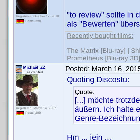
"to review" sollte i
Registered: October 17, 2010
Posts: 298
als "Bewerten" übers
Recently bought films:
The Matrix [Blu-ray] | S
Prometheus [Blu-ray 3D]
Posted:
March 16, 201
Michael_ZZ
... as credited
Quoting Discostu:
Quote:
[...] möchte trot
äußern. Ich halte 
Registered: March 14, 2007
Posts: 205
Genre-Bezeichnung
Hm ... jein ...