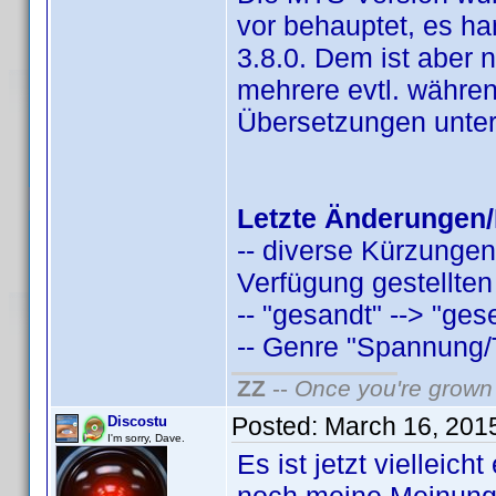
vor behauptet, es han
3.8.0. Dem ist aber 
mehrere evtl. währen
Übersetzungen unter
Letzte Änderungen/
-- diverse Kürzungen
Verfügung gestellten
-- "gesandt" --> "ges
-- Genre "Spannung/Thr
ZZ
--
Once you're grown 
Posted:
March 16, 201
Discostu
I'm sorry, Dave.
Es ist jetzt vielleic