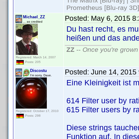
The Matrix [Blu-ray] | S
Prometheus [Blu-ray 3D]
Posted:
May 6, 2015 8
Michael_ZZ
... as credited
Du hast recht, es m
heißen und das ander
ZZ
--
Once you're grown 
Registered: March 14, 2007
Posts: 205
Posted:
June 14, 2015
Discostu
I'm sorry, Dave.
Eine Kleinigkeit ist m
614 Filter user by rat
615 Filter users by r
Registered: October 17, 2010
Posts: 298
Diese strings tauch
Funktion auf. In dies