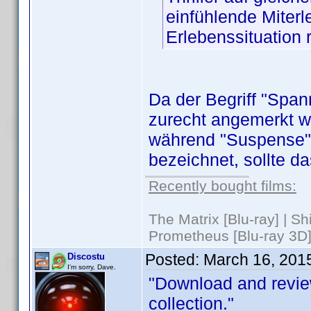
einfühlende Miter
Erlebenssituation 
Da der Begriff "Span
zurecht angemerkt wu
während "Suspense"
bezeichnet, sollte d
Recently bought films:
The Matrix [Blu-ray] | S
Prometheus [Blu-ray 3D]
Posted:
March 16, 201
Discostu
I'm sorry, Dave.
"Download and revie
collection."