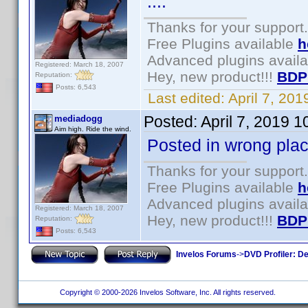
....
Thanks for your support.
Free Plugins available
h
Advanced plugins avail
Registered: March 18, 2007
Hey, new product!!!
BDP
Reputation:
Posts: 6,543
Last edited:
April 7, 20
Posted:
April 7, 2019 
mediadogg
Aim high. Ride the wind.
Posted in wrong pla
Thanks for your support.
Free Plugins available
h
Advanced plugins avail
Registered: March 18, 2007
Hey, new product!!!
BDP
Reputation:
Posts: 6,543
Invelos Forums
->
DVD Profiler: D
Copyright © 2000-2026 Invelos Software, Inc. All rights reserved.