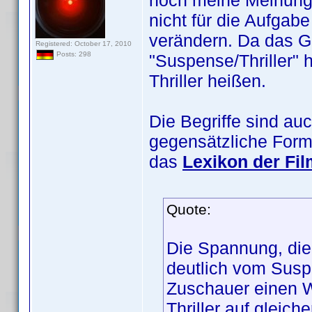
noch meine Meinung 
nicht für die Aufga
verändern. Da das G
Registered: October 17, 2010
Posts: 298
"Suspense/Thriller" h
Thriller heißen.
Die Begriffe sind a
gegensätzliche Form
das
Lexikon der Fil
Quote:
Die Spannung, die 
deutlich vom Sus
Zuschauer einen Wi
Thriller auf gleic