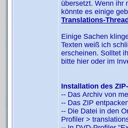
übersetzt. Wenn ihr 
könnte es einige geb
Translations-Threa
Einige Sachen kling
Texten weiß ich schl
erscheinen. Solltet i
bitte hier oder im I
Installation des ZIP
-- Das Archiv von m
-- Das ZIP entpacken
-- Die Datei in den
Profiler > translatio
-- In DVD-Profiler "