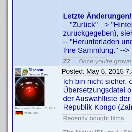
Letzte Änderungen/
-- "Zurück" --> "Hint
zurückgegeben), sieh
-- "Herunterladen u
Ihre Sammlung." --> "
ZZ
--
Once you're grown 
Posted:
May 5, 2015 7
Discostu
I'm sorry, Dave.
Ich bin nicht sicher,
Übersetzungsdatei o
der Auswahlliste der
Republik Kongo (Zaire
Registered: October 17, 2010
Posts: 298
Recently bought films: