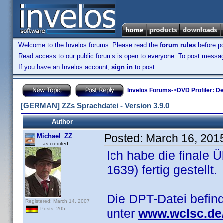
Welcome to the Invelos forums. Please read the
forum rules
before po
Read access to our public forums is open to everyone. To post messages
If you have an Invelos account,
sign in
to post.
Invelos Forums
->
DVD Profiler: D
[GERMAN] ZZs Sprachdatei - Version 3.9.0
Author
Posted:
March 16, 201
Michael_ZZ
... as credited
Ich habe die finale Ü
1639) fertig gestellt.
Die DPT-Datei befin
Registered: March 14, 2007
Posts: 205
unter
www.wclsc.de/