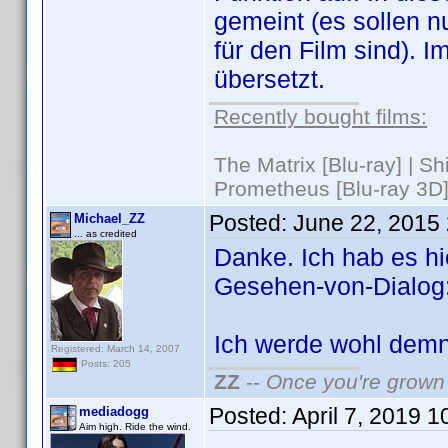
gemeint (es sollen nu
für den Film sind). 
übersetzt.
Recently bought films:
The Matrix [Blu-ray] | S
Prometheus [Blu-ray 3D]
Posted:
June 22, 2015
Michael_ZZ
... as credited
Danke. Ich hab es hie
Gesehen-von-Dialog: 
Ich werde wohl demn
Registered: March 14, 2007
Posts: 205
ZZ
--
Once you're grown 
Posted:
April 7, 2019 
mediadogg
Aim high. Ride the wind.