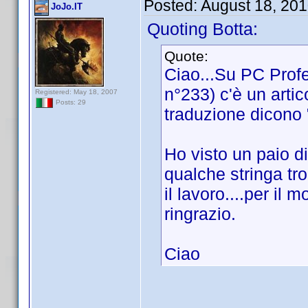
Posted:
August 18, 20
JoJo.IT
Quoting Botta:
Quote:
Ciao...Su PC Prof
n°233) c'è un artic
Registered: May 18, 2007
Posts: 29
traduzione dicono
Ho visto un paio di 
qualche stringa tr
il lavoro....per il
ringrazio.
Ciao