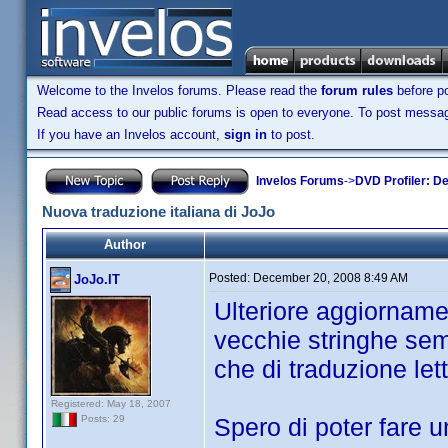
Welcome to the Invelos forums. Please read the
forum rules
before po
Read access to our public forums is open to everyone. To post messages
If you have an Invelos account,
sign in
to post.
Invelos Forums
->
DVD Profiler: D
Nuova traduzione italiana di JoJo
Author
Posted:
December 20, 2008 8:49 AM
JoJo.IT
Ulteriore aggiorname
vecchie stringhe sem
che di traduzione lett
Registered: May 18, 2007
Spero di poter fare 
Posts: 29