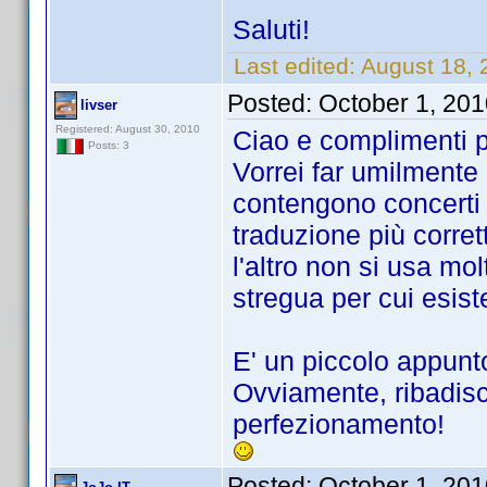
Saluti!
Last edited:
August 18, 
Posted:
October 1, 20
livser
Registered: August 30, 2010
Ciao e complimenti p
Posts: 3
Vorrei far umilmente 
contengono concerti o
traduzione più corre
l'altro non si usa mo
stregua per cui esis
E' un piccolo appunto
Ovviamente, ribadisco
perfezionamento!
Posted:
October 1, 20