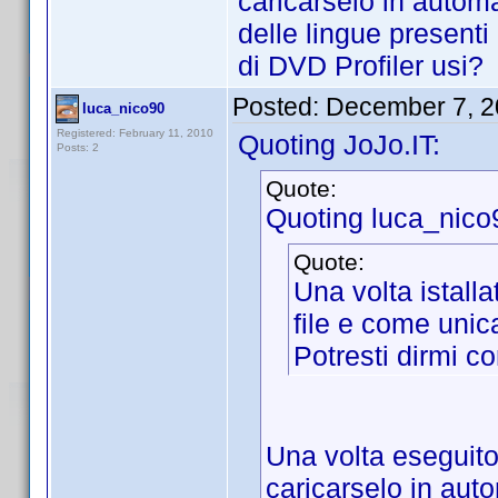
caricarselo in automa
delle lingue presenti
di DVD Profiler usi?
Posted:
December 7, 2
luca_nico90
Registered: February 11, 2010
Quoting JoJo.IT:
Posts: 2
Quote:
Quoting luca_nico
Quote:
Una volta istalla
file e come unic
Potresti dirmi c
Una volta eseguito 
caricarselo in auto