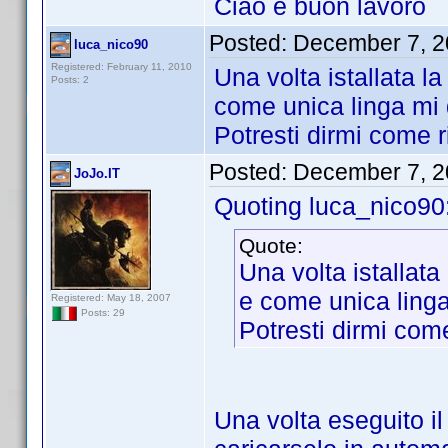
Ciao e buon lavoro
Posted:
December 7, 2
luca_nico90
Registered: February 11, 2010
Una volta istallata la
Posts: 2
come unica linga mi 
Potresti dirmi come r
Posted:
December 7, 2
JoJo.IT
Quoting luca_nico90
Quote:
Una volta istallata
e come unica linga
Registered: May 18, 2007
Posts: 29
Potresti dirmi com
Una volta eseguito il