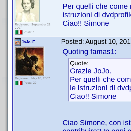
Per quelli che come 
istruzioni di dvdprofi
Ciao!! Simone
Registered: September 23,
2007
Posts: 1
Posted:
August 10, 20
JoJo.IT
Quoting famas1:
Quote:
Grazie JoJo.
Per quelli che com
Registered: May 18, 2007
Posts: 29
le istruzioni di dvd
Ciao!! Simone
Ciao Simone, con istr