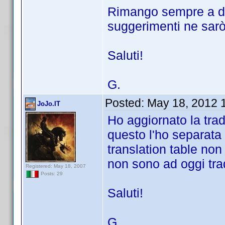
Rimango sempre a di
suggerimenti ne sarò 
Saluti!
G.
Posted:
May 18, 2012 
JoJo.IT
Ho aggiornato la trad
questo l'ho separata
translation table non
non sono ad oggi trad
Registered: May 18, 2007
Posts: 29
Saluti!
G.