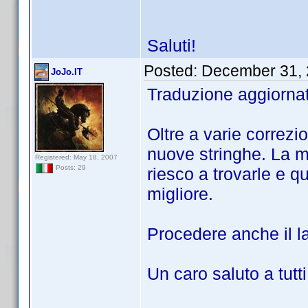
Saluti!
Posted:
December 31, 
JoJo.IT
Traduzione aggiornat
Oltre a varie correzi
nuove stringhe. La m
Registered: May 18, 2007
Posts: 29
riesco a trovarle e q
migliore.
Procedere anche il l
Un caro saluto a tutti