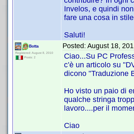
contribuire? In ogni c
Invelos, e quindi non
fare una cosa in stile
Saluti!
Posted:
August 18, 20
Botta
Registered: August 8, 2010
Ciao...Su PC Profes
Posts: 2
c'è un articolo su "D
dicono "Traduzione 
Ho visto un paio di er
qualche stringa trop
lavoro....per il mome
Ciao