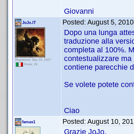
Giovanni
Posted:
August 5, 201
JoJo.IT
Dopo una lunga attes
traduzione alla versi
completa al 100%. M
contestualizzare ma p
Registered: May 18, 2007
Posts: 29
contiene parecchie d
Se volete potete con
Ciao
Posted:
August 10, 20
famas1
Grazie JoJo.