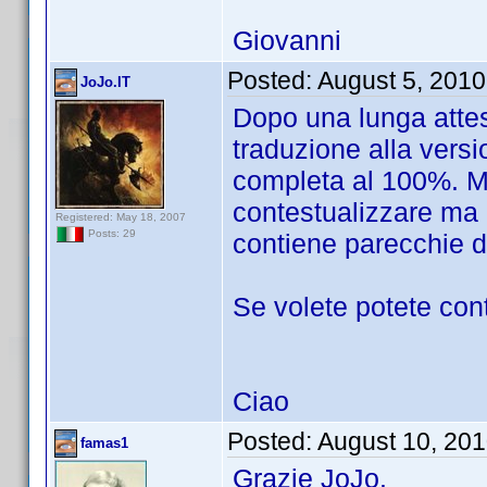
Giovanni
Posted:
August 5, 201
JoJo.IT
Dopo una lunga attes
traduzione alla versi
completa al 100%. M
contestualizzare ma p
Registered: May 18, 2007
Posts: 29
contiene parecchie d
Se volete potete con
Ciao
Posted:
August 10, 20
famas1
Grazie JoJo.