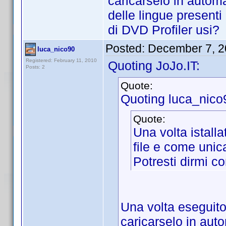
caricarselo in automa
delle lingue presenti
di DVD Profiler usi?
Posted:
December 7, 2
luca_nico90
Registered: February 11, 2010
Quoting JoJo.IT:
Posts: 2
Quote:
Quoting luca_nico
Quote:
Una volta istalla
file e come unic
Potresti dirmi c
Una volta eseguito 
caricarselo in auto