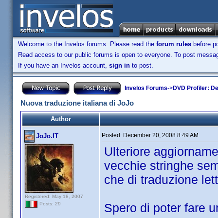
Welcome to the Invelos forums. Please read the
forum rules
before po
Read access to our public forums is open to everyone. To post messages
If you have an Invelos account,
sign in
to post.
Invelos Forums
->
DVD Profiler: D
Nuova traduzione italiana di JoJo
Author
Posted:
December 20, 2008 8:49 AM
JoJo.IT
Ulteriore aggiorname
vecchie stringhe sem
che di traduzione lett
Registered: May 18, 2007
Spero di poter fare 
Posts: 29