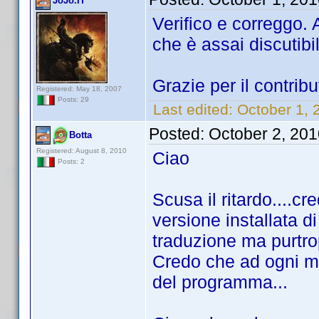
JoJo.IT
Verifico e correggo. 
che è assai discutib
Grazie per il contribu
Registered: May 18, 2007
Posts: 29
Last edited:
October 1, 
Posted:
October 2, 20
Botta
Registered: August 8, 2010
Ciao
Posts: 2
Scusa il ritardo....cr
versione installata di
traduzione ma purtrop
Credo che ad ogni mo
del programma...