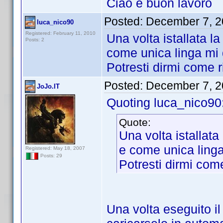
Ciao e buon lavoro
Posted:
December 7, 2
luca_nico90
Registered: February 11, 2010
Una volta istallata la
Posts: 2
come unica linga mi 
Potresti dirmi come r
Posted:
December 7, 2
JoJo.IT
Quoting luca_nico90
Quote:
Una volta istallata
e come unica linga
Registered: May 18, 2007
Posts: 29
Potresti dirmi com
Una volta eseguito il