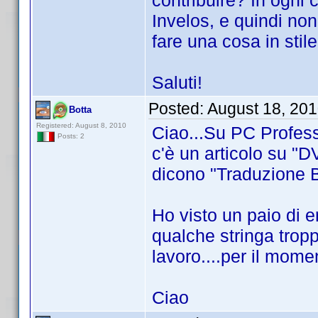
contribuire? In ogni c
Invelos, e quindi non
fare una cosa in stile
Saluti!
Posted:
August 18, 20
Botta
Registered: August 8, 2010
Ciao...Su PC Profes
Posts: 2
c'è un articolo su "D
dicono "Traduzione 
Ho visto un paio di er
qualche stringa trop
lavoro....per il mome
Ciao