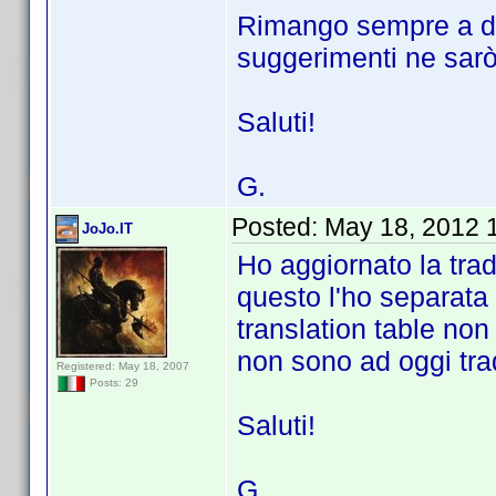
Rimango sempre a di
suggerimenti ne sarò 
Saluti!
G.
Posted:
May 18, 2012 
JoJo.IT
Ho aggiornato la trad
questo l'ho separata
translation table non
non sono ad oggi trad
Registered: May 18, 2007
Posts: 29
Saluti!
G.