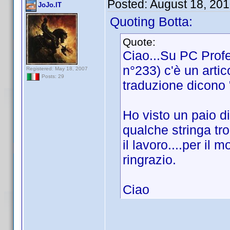
Posted:
August 18, 20
JoJo.IT
Quoting Botta:
Quote:
Ciao...Su PC Prof
n°233) c'è un artic
Registered: May 18, 2007
Posts: 29
traduzione dicono
Ho visto un paio di 
qualche stringa tr
il lavoro....per il
ringrazio.
Ciao