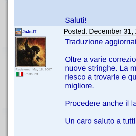
Saluti!
Posted:
December 31, 
JoJo.IT
Traduzione aggiornat
Oltre a varie correzi
nuove stringhe. La m
Registered: May 18, 2007
Posts: 29
riesco a trovarle e q
migliore.
Procedere anche il l
Un caro saluto a tutti