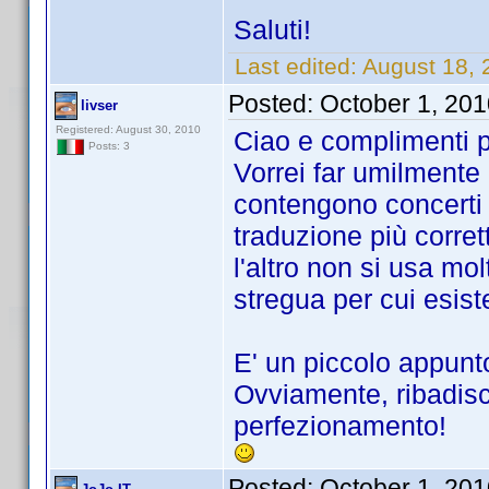
Saluti!
Last edited:
August 18, 
Posted:
October 1, 20
livser
Registered: August 30, 2010
Ciao e complimenti p
Posts: 3
Vorrei far umilmente 
contengono concerti o
traduzione più corre
l'altro non si usa mo
stregua per cui esis
E' un piccolo appunto
Ovviamente, ribadisco
perfezionamento!
Posted:
October 1, 20