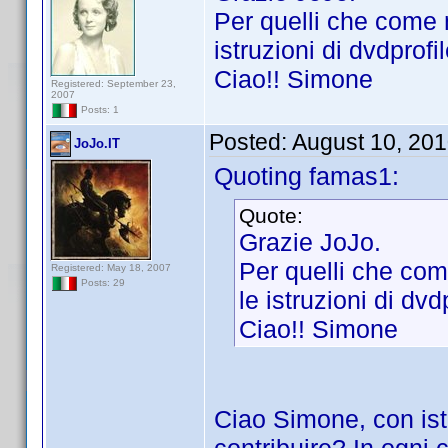
Per quelli che come 
istruzioni di dvdprofi
Ciao!! Simone
Registered: September 23,
2007
Posts: 1
Posted:
August 10, 20
JoJo.IT
Quoting famas1:
Quote:
Grazie JoJo.
Per quelli che com
Registered: May 18, 2007
Posts: 29
le istruzioni di dvd
Ciao!! Simone
Ciao Simone, con istr