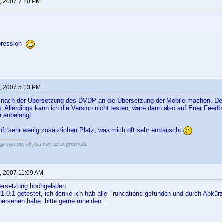
, 2007 7:20 PM
xpression
, 2007 5:13 PM
 nach der Übersetzung des DVDP an die Übersetzung der Mobile machen. Den 
. Allerdings kann ich die Version nicht testen, wäre dann also auf Euer Fee
e anbelangt.
oft sehr wenig zusätzlichen Platz, was mich oft sehr enttäuscht
grown up, all you can do is grow old.
, 2007 11:09 AM
ersetzung hochgeladen.
1.0.1 getestet, ich denke ich hab alle Truncations gefunden und durch Abkürz
bersehen habe, bitte gerne mnelden...