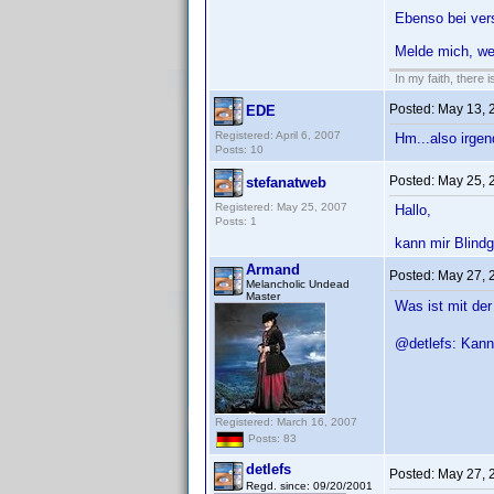
Ebenso bei ver
Melde mich, we
In my faith, there i
Posted:
May 13, 
EDE
Registered: April 6, 2007
Hm...also irgen
Posts: 10
Posted:
May 25, 
stefanatweb
Registered: May 25, 2007
Hallo,
Posts: 1
kann mir Blind
Armand
Posted:
May 27, 
Melancholic Undead
Master
Was ist mit der
@detlefs: Kanns
Registered: March 16, 2007
Posts: 83
detlefs
Posted:
May 27, 
Regd. since: 09/20/2001