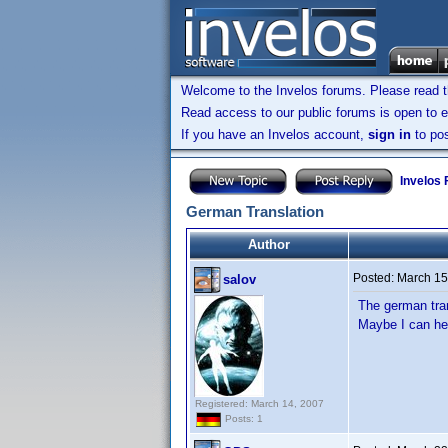
Welcome to the Invelos forums. Please read 
Read access to our public forums is open to e
If you have an Invelos account,
sign in
to pos
Invelos
German Translation
Author
Posted:
March 15
salov
The german tra
Maybe I can hel
Registered: March 14, 2007
Posts: 1