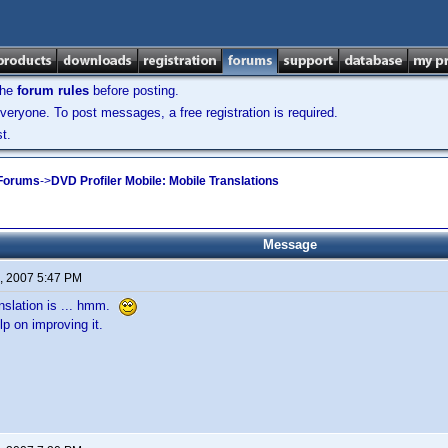
the
forum rules
before posting.
veryone. To post messages, a free registration is required.
t.
 Forums
->
DVD Profiler Mobile: Mobile Translations
Message
, 2007 5:47 PM
nslation is ... hmm.
p on improving it.