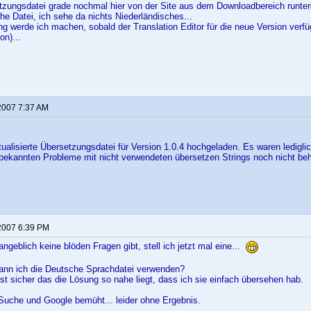
tzungsdatei grade nochmal hier von der Site aus dem Downloadbereich runter
he Datei, ich sehe da nichts Niederländisches...
ng werde ich machen, sobald der Translation Editor für die neue Version verfü
on)...
2007 7:37 AM
tualisierte Übersetzungsdatei für Version 1.0.4 hochgeladen. Es waren ledigli
e bekannten Probleme mit nicht verwendeten übersetzen Strings noch nicht be
2007 6:39 PM
angeblich keine blöden Fragen gibt, stell ich jetzt mal eine...
kann ich die Deutsche Sprachdatei verwenden?
fast sicher das die Lösung so nahe liegt, dass ich sie einfach übersehen hab.
Suche und Google bemüht... leider ohne Ergebnis.