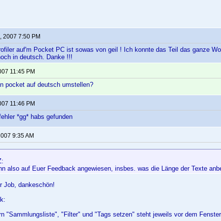
, 2007 7:50 PM
rofiler auf'm Pocket PC ist sowas von geil ! Ich konnte das Teil das ganze 
och in deutsch. Danke !!!
2007 11:45 PM
en pocket auf deutsch umstellen?
2007 11:46 PM
fehler *gg* habs gefunden
2007 9:35 AM
Z:
ann also auf Euer Feedback angewiesen, insbes. was die Länge der Texte anbel
r Job, dankeschön!
k:
n "Sammlungsliste", "Filter" und "Tags setzen" steht jeweils vor dem Fenstert