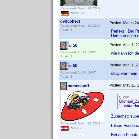
Registered: March 14, 2007
Posts: 273
dvdcollect
Posted:
March 24
Registered: March 18, 2007
Posts: 3
Perfekt ! Der P
Und nun auch n
Posted:
April 1, 
sr50
Registered: April 1, 2007
wie kann ich d
Posts: 2
Posted:
April 1, 
sr50
Registered: April 1, 2007
okay war mein 
Posts: 2
Posted:
May 11, 
namecaps1
Quote:
Michael_Z
"...wäre d
Zunächst: supe
Registered: March 18, 2007
Etwas Feedbac
Posts: 2
Bei den Fenster