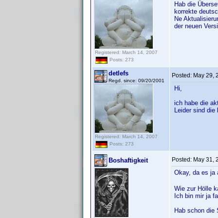
Hab die Überse
korrekte deutsc
Ne Aktualisieru
der neuen Versi
Registered: March 14, 2007
Posts: 273
detlefs
Posted:
May 29, 
Regd. since: 09/20/2001
Hi,
ich habe die ak
Leider sind di
Registered: March 14, 2007
Posts: 273
Posted:
May 31, 
Boshaftigkeit
Okay, da es ja 
Wie zur Hölle 
Ich bin mir ja 
Hab schon die 