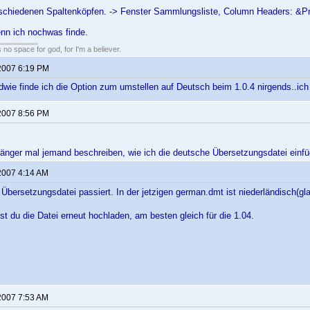
schiedenen Spaltenköpfen. -> Fenster Sammlungsliste, Column Headers: &Pro
nn ich nochwas finde.
s no space for god, for I'm a believer.
2007 6:19 PM
dwie finde ich die Option zum umstellen auf Deutsch beim 1.0.4 nirgends..ich
2007 8:56 PM
gänger mal jemand beschreiben, wie ich die deutsche Übersetzungsdatei ein
2007 4:14 AM
 Übersetzungsdatei passiert. In der jetzigen german.dmt ist niederländisch(gl
t du die Datei erneut hochladen, am besten gleich für die 1.04.
2007 7:53 AM