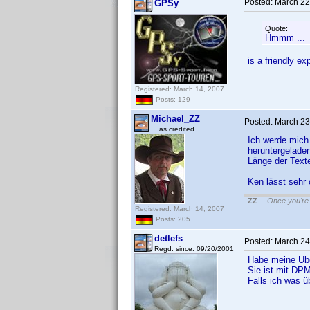
Posted:
March 22
GPSy
Quote:
Hmmm ...
is a friendly e
Registered: March 14, 2007
Posts: 129
Michael_ZZ
Posted:
March 23
... as credited
Ich werde mich
heruntergeladen
Länge der Text
Ken lässt sehr 
ZZ
--
Once you're 
Registered: March 14, 2007
Posts: 205
detlefs
Posted:
March 24
Regd. since: 09/20/2001
Habe meine Üb
Sie ist mit DPM
Falls ich was ü