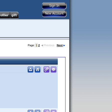
Page:
1
2
Previous
Next