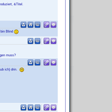
duziert, &Titel.
 bin Blind
fügen muss?
aub ich) drin.