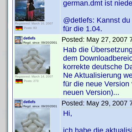
german.dmt ist niede
@detlefs: Kannst du 
Registered: March 16, 2007
für die 1.04.
Posts: 83
Posted:
May 27, 2007 
detlefs
Regd. since: 09/20/2001
Hab die Übersetzung
dem Downloadbereich
korrekte deutsche Da
Ne Aktualisierung we
Registered: March 14, 2007
Posts: 273
für die neue Version
neuen Version)...
Posted:
May 29, 2007 
detlefs
Regd. since: 09/20/2001
Hi,
ich habe die aktualis