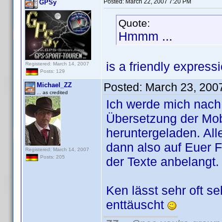
Posted:
March 22, 2007 7:20 PM
GPSy
Quote:
Hmmm ...
is a friendly expres
Registered: March 14, 2007
Posts: 129
Posted:
March 23, 200
Michael_ZZ
... as credited
Ich werde mich nach
Übersetzung der Mobi
heruntergeladen. All
dann also auf Euer 
Registered: March 14, 2007
Posts: 205
der Texte anbelangt.
Ken lässt sehr oft s
enttäuscht