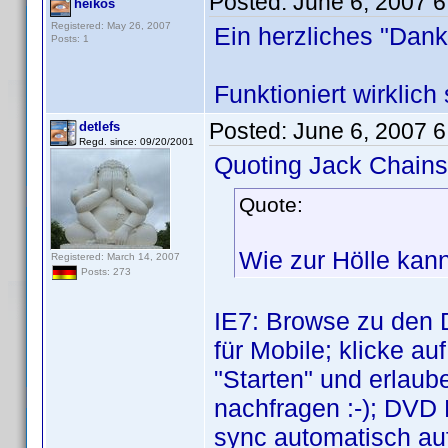
Posted:
June 6, 2007 
heikos
Registered: May 26, 2007
Ein herzliches "Dan
Posts: 1
Funktioniert wirklic
Posted:
June 6, 2007 
detlefs
Regd. since: 09/20/2001
Quoting Jack Chain
Quote:
Wie zur Hölle kan
Registered: March 14, 2007
Posts: 273
IE7: Browse zu den 
für Mobile; klicke a
"Starten" und erlaube
nachfragen :-); DVD 
sync automatisch auf