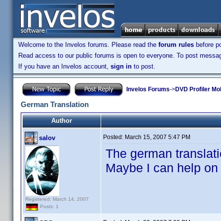
Welcome to the Invelos forums. Please read the
forum rules
before po
Read access to our public forums is open to everyone. To post messages
If you have an Invelos account,
sign in
to post.
Invelos Forums
->
DVD Profiler Mob
German Translation
Author
Posted:
March 15, 2007 5:47 PM
salov
The german translati
Maybe I can help on 
Registered: March 14, 2007
Posts: 1