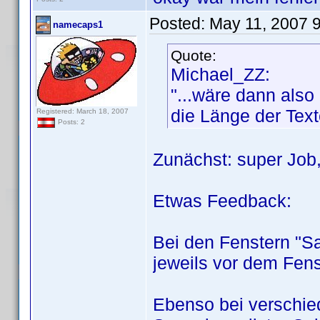
Posted:
May 11, 2007 
namecaps1
Quote:
Michael_ZZ:
"...wäre dann als
die Länge der Texte
Registered: March 18, 2007
Posts: 2
Zunächst: super Job
Etwas Feedback:
Bei den Fenstern "Sa
jeweils vor dem Fenst
Ebenso bei verschie