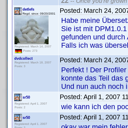
ZZ
--
Once you're grown 
Posted:
March 24, 200
detlefs
Regd. since: 09/20/2001
Habe meine Überset
Sie ist mit DPM1.0.1 
gefunden und durch 
Falls ich was überse
Registered: March 14, 2007
Posts: 273
dvdcollect
Posted:
March 24, 200
Registered: March 18, 2007
Posts: 3
Perfekt ! Der Profile
konnte das Teil das
Und nun auch noch i
Posted:
April 1, 2007 
sr50
Registered: April 1, 2007
wie kann ich den po
Posts: 2
Posted:
April 1, 2007 
sr50
Registered: April 1, 2007
okay war mein fehle
Posts: 2