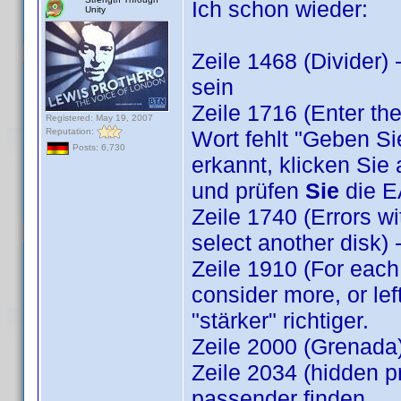
Ich schon wieder:
Unity
Zeile 1468 (Divider)
sein
Zeile 1716 (Enter the 
Registered: May 19, 2007
Reputation:
Wort fehlt "Geben Si
Posts: 6,730
erkannt, klicken Sie 
und prüfen
Sie
die E
Zeile 1740 (Errors wi
select another disk) 
Zeile 1910 (For each 
consider more, or lef
"stärker" richtiger.
Zeile 2000 (Grenada)
Zeile 2034 (hidden pr
passender finden