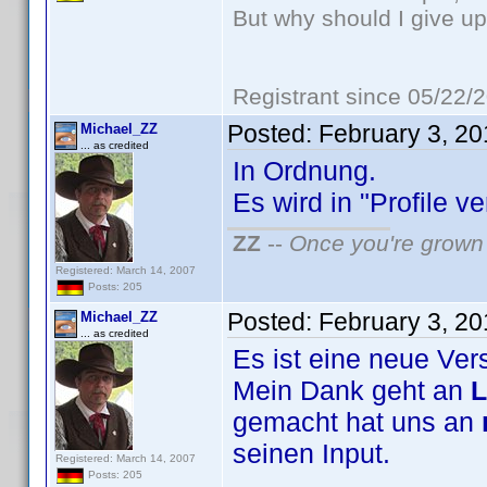
But why should I give up
Registrant since 05/22/
Posted:
February 3, 2
Michael_ZZ
... as credited
In Ordnung.
Es wird in "Profile v
ZZ
--
Once you're grown 
Registered: March 14, 2007
Posts: 205
Posted:
February 3, 2
Michael_ZZ
... as credited
Es ist eine neue Ver
Mein Dank geht an
L
gemacht hat uns an
seinen Input.
Registered: March 14, 2007
Posts: 205