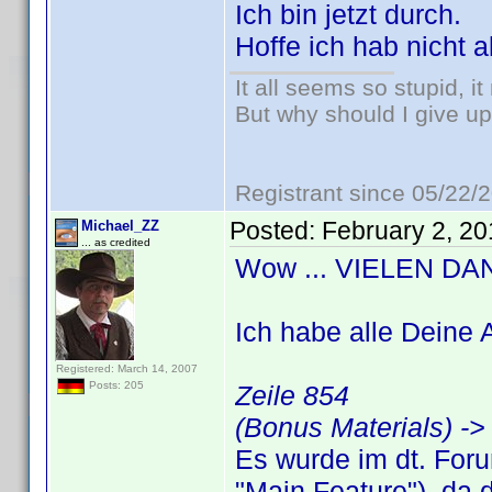
Ich bin jetzt durch.
Hoffe ich hab nicht a
It all seems so stupid, 
But why should I give up
Registrant since 05/22/
Posted:
February 2, 2
Michael_ZZ
... as credited
Wow ... VIELEN DAN
Ich habe alle Deine
Registered: March 14, 2007
Posts: 205
Zeile 854
(Bonus Materials) ->
Es wurde im dt. Foru
"Main Feature"), da 