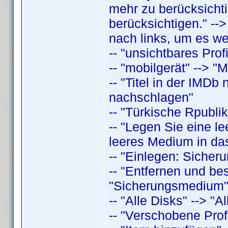
mehr zu berücksichti
berücksichtigen." -->
nach links, um es we
-- "unsichtbares Profi
-- "mobilgerät" --> "M
-- "Titel in der IMDb
nachschlagen"
-- "Türkische Rpubli
-- "Legen Sie eine le
leeres Medium in das
-- "Einlegen: Sicher
-- "Entfernen und bes
"Sicherungsmedium
-- "Alle Disks" --> "Al
-- "Verschobene Profi