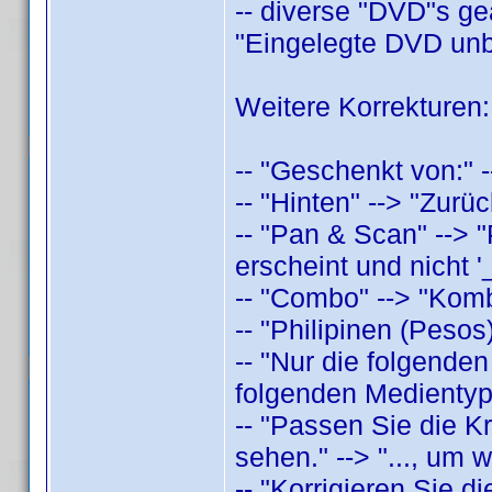
-- diverse "DVD"s geä
"Eingelegte DVD unb
Weitere Korrekturen:
-- "Geschenkt von:" 
-- "Hinten" --> "Zur
-- "Pan & Scan" --> 
erscheint und nicht '_
-- "Combo" --> "Kom
-- "Philipinen (Pesos
-- "Nur die folgenden
folgenden Medientype
-- "Passen Sie die Kr
sehen." --> "..., um 
-- "Korrigieren Sie d