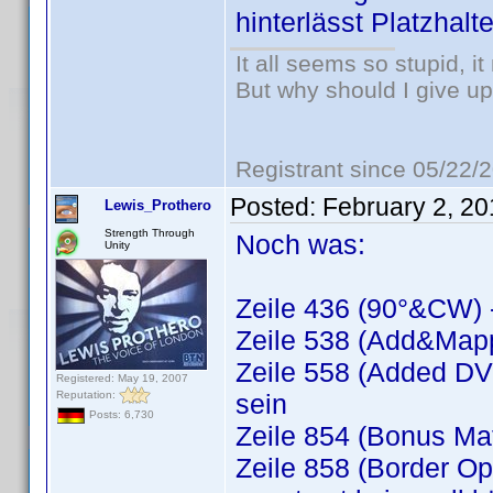
hinterlässt Platzhalt
It all seems so stupid, 
But why should I give up
Registrant since 05/22/
Posted:
February 2, 2
Lewis_Prothero
Strength Through
Noch was:
Unity
Zeile 436 (90°&CW) -
Zeile 538 (Add&Mapp
Zeile 558 (Added DVD
Registered: May 19, 2007
Reputation:
sein
Posts: 6,730
Zeile 854 (Bonus Mat
Zeile 858 (Border O