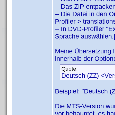
-- Das ZIP entpacken
-- Die Datei in den
Profiler > translatio
-- In DVD-Profiler "
Sprache auswählen.[/
Meine Übersetzung 
innerhalb der Option
Quote:
Deutsch (ZZ) <Ve
Beispiel: "Deutsch (
Die MTS-Version wur
vor behauptet, es han