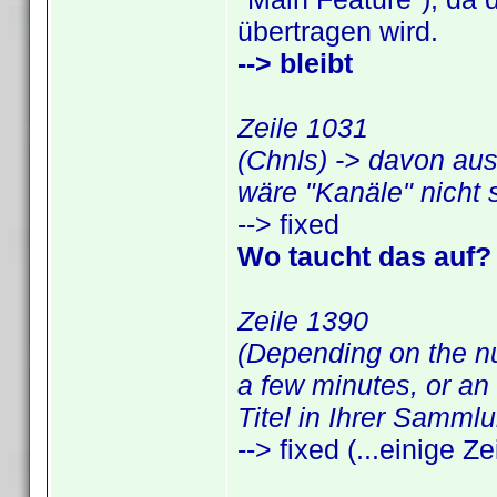
übertragen wird.
--> bleibt
Zeile 1031
(Chnls) -> davon aus
wäre "Kanäle" nicht 
--> fixed
Wo taucht das auf? I
Zeile 1390
(Depending on the num
a few minutes, or an
Titel in Ihrer Samml
--> fixed (...einige Ze