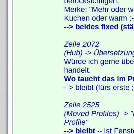
berücksichtigen."
Merke: "Mehr oder we
Kuchen oder warm ;-
--> beides fixed (st
Zeile 2072
(Hub) -> Übersetzung
Würde ich gerne übe
handelt.
Wo taucht das im 
--> bleibt (fürs erste ;
Zeile 2525
(Moved Profiles) -> 
Profile"
--> bleibt
-- ist Fenste