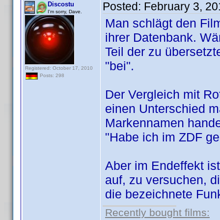
Posted:
February 3, 2
Discostu
I'm sorry, Dave.
Man schlägt den Film
ihrer Datenbank. Wär
Teil der zu übersetz
"bei".
Registered: October 17, 2010
Posts: 298
Der Vergleich mit Ro
einen Unterschied ma
Markennamen handelt
"Habe ich im ZDF ge
Aber im Endeffekt i
auf, zu versuchen, 
die bezeichnete Funk
Recently bought films: