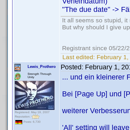
Verleihdatum)
"The due date" -> Fä
It all seems so stupid, 
But why should I give up
Registrant since 05/22/
Last edited:
February 1,
Posted:
February 1, 2
Lewis_Prothero
Strength Through
... und ein kleinerer 
Unity
Bei [Page Up] und [
weiterer Verbesseru
Registered: May 19, 2007
Reputation:
Posts: 6,730
'All' setting will lea