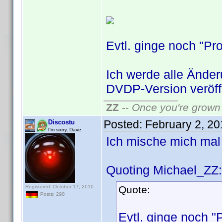
Evtl. ginge noch "Pr
Ich werde alle Ände
DVDP-Version veröff
ZZ
--
Once you're grown 
Posted:
February 2, 2
Discostu
I'm sorry, Dave.
Ich mische mich mal
Quoting Michael_ZZ:
Registered: October 17, 2010
Quote:
Posts: 298
Evtl. ginge noch "