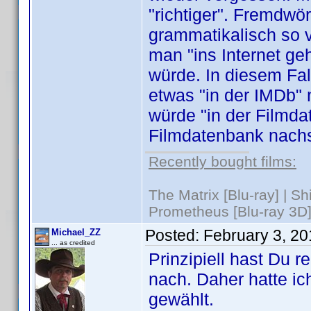
"richtiger". Fremdwö
grammatikalisch so v
man "ins Internet g
würde. In diesem Fal
etwas "in der IMDb"
würde "in der Filmda
Filmdatenbank nach
Recently bought films:
The Matrix [Blu-ray] | S
Prometheus [Blu-ray 3D]
Posted:
February 3, 2
Michael_ZZ
... as credited
Prinzipiell hast Du 
nach. Daher hatte ic
gewählt.