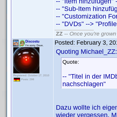
-- "Item hinzufügen"
-- "Sub-Item hinzufü
-- "Customization Fo
-- "DVDs" --> "Profil
ZZ
--
Once you're grown 
Posted:
February 3, 2
Discostu
I'm sorry, Dave.
Quoting Michael_ZZ:
Quote:
-- "Titel in der IM
Registered: October 17, 2010
Posts: 298
nachschlagen"
Dazu wollte ich eige
wieder vergessen. Me