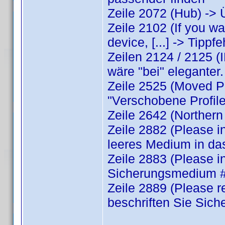
Zeile 2072 (Hub) -> 
Zeile 2102 (If you w
device, [...] -> Tippf
Zeilen 2124 / 2125 (I
wäre "bei" eleganter.
Zeile 2525 (Moved Pro
"Verschobene Profile
Zeile 2642 (Northern
Zeile 2882 (Please in
leeres Medium in da
Zeile 2883 (Please i
Sicherungsmedium #
Zeile 2889 (Please r
beschriften Sie Sic