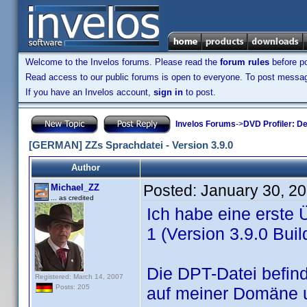
Welcome to the Invelos forums. Please read the
forum rules
before po
Read access to our public forums is open to everyone. To post messages
If you have an Invelos account,
sign in
to post.
Invelos Forums
->
DVD Profiler: D
[GERMAN] ZZs Sprachdatei - Version 3.9.0
Author
Posted:
January 30, 2
Michael_ZZ
... as credited
Ich habe eine erste
1 (Version 3.9.0 Build
Die DPT-Datei befind
Registered: March 14, 2007
Posts: 205
auf meiner Domäne 