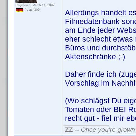
Registered: March 14, 2007
Posts: 205
Allerdings handelt e
Filmedatenbank son
am Ende jeder Webse
eher schlecht etwas 
Büros und durchstöb
Aktenschränke ;-)
Daher finde ich (zug
Vorschlag im Nachhi
(Wo schlägst Du eige
Tomaten oder BEI Ro
recht gut - fiel mir e
ZZ
--
Once you're grown 