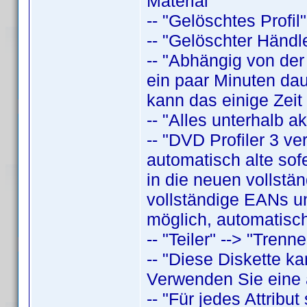
Material"
-- "Gelöschtes Profil"
-- "Gelöschter Händle
-- "Abhängig von der
ein paar Minuten daue
kann das einige Zeit
-- "Alles unterhalb a
-- "DVD Profiler 3 v
automatisch alte sof
in die neuen vollstä
vollständige EANs un
möglich, automatisch
-- "Teiler" --> "Trenne
-- "Diese Diskette k
Verwenden Sie eine a
-- "Für jedes Attrib