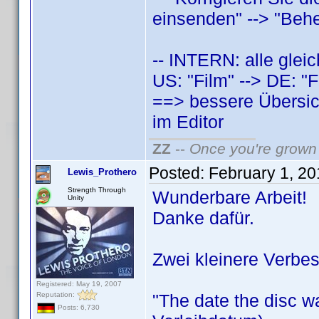
einsenden" --> "Behe
-- INTERN: alle glei
US: "Film" --> DE: "F
==> bessere Übersic
im Editor
ZZ
--
Once you're grown 
Posted:
February 1, 2
Lewis_Prothero
Strength Through
Wunderbare Arbeit!
Unity
Danke dafür.
Zwei kleinere Verbe
Registered: May 19, 2007
Reputation:
"The date the disc w
Posts: 6,730