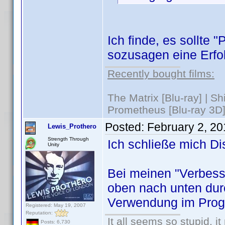
Ich finde, es sollte "
sozusagen eine Erfol
Recently bought films:
The Matrix [Blu-ray] | S
Prometheus [Blu-ray 3D]
Posted:
February 2, 2
Lewis_Prothero
Strength Through
Ich schließe mich Di
Unity
Bei meinen "Verbesse
oben nach unten dur
Verwendung im Prog
Registered: May 19, 2007
Reputation:
It all seems so stupid, 
Posts: 6,730