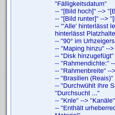
"Fälligkeitsdatum"
-- "[Bild hoch]" --> "[
-- "[Bild runter]" --> 
-- "'Alle' hinterlässt
hinterlässt Platzhalt
-- "90° im Urhzeigers
-- "Maping hinzu" -->
-- "Disk hinzugefügt"
-- "Rahmendichte:" -
-- "Rahmenbreite" -->
-- "Brasilien (Reais)"
-- "Durchwühlt Ihre
"Durchsucht ..."
-- "Knle" --> "Kanäle"
-- "Enthält urheberre