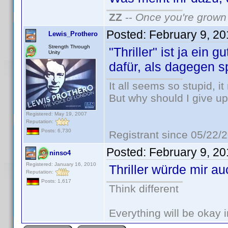
ZZ
--
Once you're grown 
Posted:
February 9, 2
Lewis_Prothero
Strength Through
"Thriller" ist ja ein 
Unity
dafür, als dagegen sp
It all seems so stupid, 
But why should I give up
Registered: May 19, 2007
Reputation:
Posts: 6,730
Registrant since 05/22/
Posted:
February 9, 2
ninso4
Registered: January 16, 2010
Thriller würde mir a
Reputation:
Posts: 1,617
Think different
Everything will be okay in