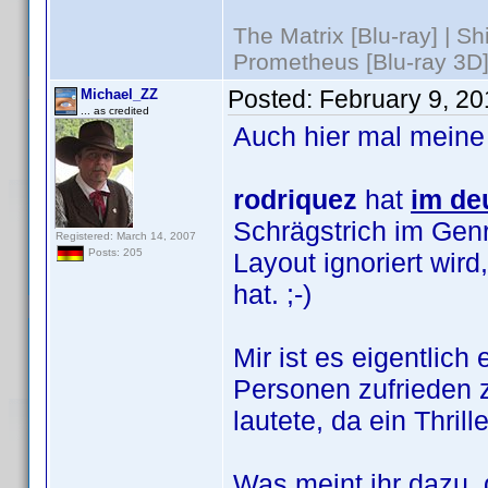
The Matrix [Blu-ray] | S
Prometheus [Blu-ray 3D]
Posted:
February 9, 2
Michael_ZZ
... as credited
Auch hier mal meine
rodriquez
hat
im de
Schrägstrich im Genr
Registered: March 14, 2007
Posts: 205
Layout ignoriert wi
hat. ;-)
Mir ist es eigentlic
Personen zufrieden z
lautete, da ein Thril
Was meint ihr dazu, 