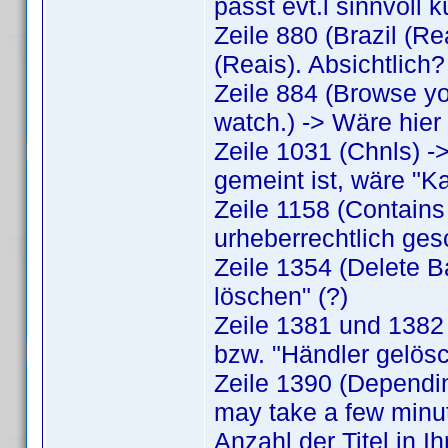
passt evt.l sinnvoll 
Zeile 880 (Brazil (R
(Reais). Absichtlich?
Zeile 884 (Browse you
watch.) -> Wäre hier
Zeile 1031 (Chnls) 
gemeint ist, wäre "Ka
Zeile 1158 (Contains
urheberrechtlich ges
Zeile 1354 (Delete B
löschen" (?)
Zeile 1381 und 1382 (
bzw. "Händler gelösc
Zeile 1390 (Depending
may take a few minut
Anzahl der Titel in I