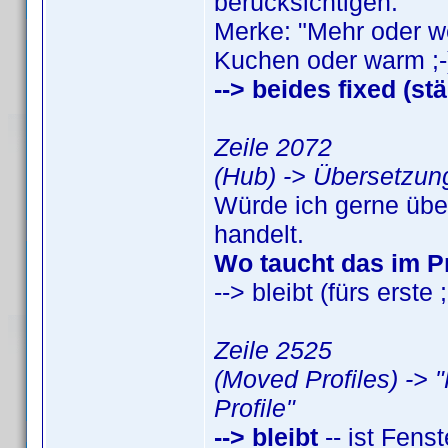
berücksichtigen."
Merke: "Mehr oder we
Kuchen oder warm ;-
--> beides fixed (st
Zeile 2072
(Hub) -> Übersetzung
Würde ich gerne übe
handelt.
Wo taucht das im 
--> bleibt (fürs erste ;
Zeile 2525
(Moved Profiles) -> 
Profile"
--> bleibt
-- ist Fenste