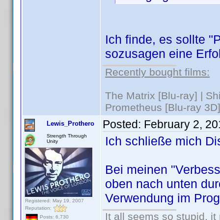
Ich finde, es sollte "
sozusagen eine Erfol
Recently bought films:
The Matrix [Blu-ray] | S
Prometheus [Blu-ray 3D]
Posted:
February 2, 2
Lewis_Prothero
Strength Through
Ich schließe mich Di
Unity
Bei meinen "Verbesse
oben nach unten dur
Verwendung im Prog
Registered: May 19, 2007
Reputation:
It all seems so stupid, 
Posts: 6,730