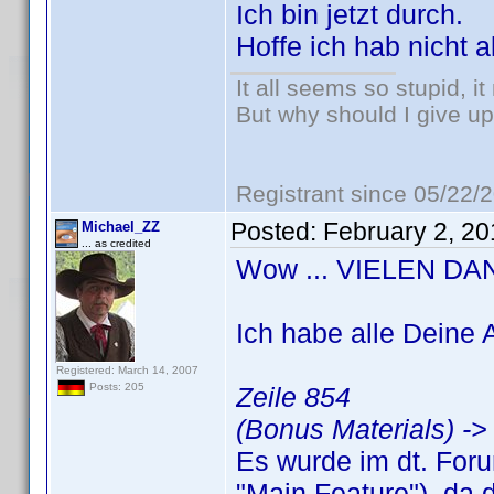
Ich bin jetzt durch.
Hoffe ich hab nicht a
It all seems so stupid, 
But why should I give up
Registrant since 05/22/
Posted:
February 2, 2
Michael_ZZ
... as credited
Wow ... VIELEN DAN
Ich habe alle Deine
Registered: March 14, 2007
Posts: 205
Zeile 854
(Bonus Materials) ->
Es wurde im dt. Foru
"Main Feature"), da 