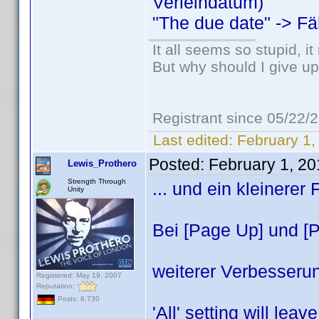
Verleihdatum)
"The due date" -> Fä
It all seems so stupid, 
But why should I give up
Registrant since 05/22/
Last edited:
February 1,
Posted:
February 1, 2
Lewis_Prothero
Strength Through
... und ein kleinerer 
Unity
Bei [Page Up] und [
weiterer Verbesseru
Registered: May 19, 2007
Reputation:
Posts: 6,730
'All' setting will lea