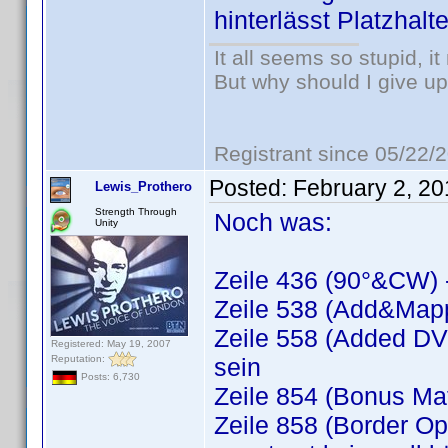
hinterlässt Platzhalt
It all seems so stupid, 
But why should I give up
Registrant since 05/22/
Posted:
February 2, 2
Lewis_Prothero
Strength Through
Noch was:
Unity
Zeile 436 (90°&CW) -
Zeile 538 (Add&Mapp
Zeile 558 (Added DVD
Registered: May 19, 2007
Reputation:
sein
Posts: 6,730
Zeile 854 (Bonus Mat
Zeile 858 (Border O