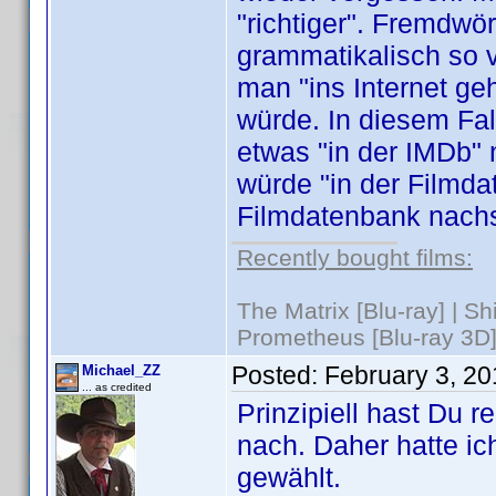
"richtiger". Fremdwö
grammatikalisch so v
man "ins Internet g
würde. In diesem Fal
etwas "in der IMDb"
würde "in der Filmda
Filmdatenbank nach
Recently bought films:
The Matrix [Blu-ray] | S
Prometheus [Blu-ray 3D]
Posted:
February 3, 2
Michael_ZZ
... as credited
Prinzipiell hast Du 
nach. Daher hatte ic
gewählt.