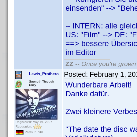
einsenden" --> "Behe
-- INTERN: alle glei
US: "Film" --> DE: "F
==> bessere Übersic
im Editor
ZZ
--
Once you're grown 
Posted:
February 1, 2
Lewis_Prothero
Strength Through
Wunderbare Arbeit!
Unity
Danke dafür.
Zwei kleinere Verbe
Registered: May 19, 2007
Reputation:
"The date the disc w
Posts: 6,730