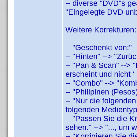
-- diverse "DVD"s geä
"Eingelegte DVD unb
Weitere Korrekturen:
-- "Geschenkt von:" 
-- "Hinten" --> "Zur
-- "Pan & Scan" --> 
erscheint und nicht '_
-- "Combo" --> "Kom
-- "Philipinen (Pesos
-- "Nur die folgenden
folgenden Medientype
-- "Passen Sie die Kr
sehen." --> "..., um 
-- "Korrigieren Sie d