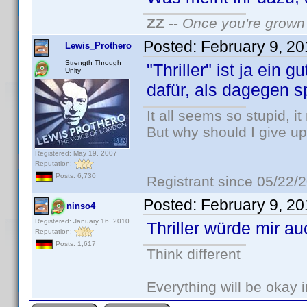
ZZ
--
Once you're grown 
Posted:
February 9, 2
Lewis_Prothero
Strength Through
"Thriller" ist ja ein 
Unity
dafür, als dagegen sp
It all seems so stupid, 
But why should I give up
Registered: May 19, 2007
Reputation:
Posts: 6,730
Registrant since 05/22/
Posted:
February 9, 2
ninso4
Registered: January 16, 2010
Thriller würde mir a
Reputation:
Posts: 1,617
Think different
Everything will be okay in