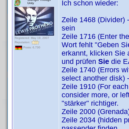
Ich schon wieder:
Unity
Zeile 1468 (Divider)
sein
Zeile 1716 (Enter the 
Registered: May 19, 2007
Reputation:
Wort fehlt "Geben Si
Posts: 6,730
erkannt, klicken Sie 
und prüfen
Sie
die E
Zeile 1740 (Errors wi
select another disk) 
Zeile 1910 (For each 
consider more, or lef
"stärker" richtiger.
Zeile 2000 (Grenada)
Zeile 2034 (hidden pr
passender finden