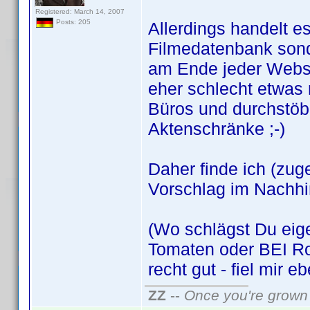
Registered: March 14, 2007
Posts: 205
Allerdings handelt e
Filmedatenbank son
am Ende jeder Webse
eher schlecht etwas 
Büros und durchstöb
Aktenschränke ;-)
Daher finde ich (zug
Vorschlag im Nachhi
(Wo schlägst Du eige
Tomaten oder BEI Ro
recht gut - fiel mir e
ZZ
--
Once you're grown 