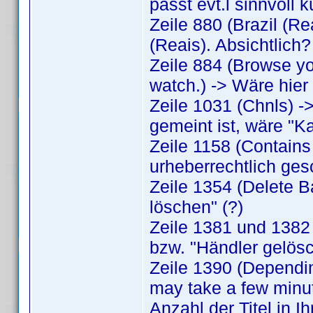
passt evt.l sinnvoll 
Zeile 880 (Brazil (R
(Reais). Absichtlich?
Zeile 884 (Browse you
watch.) -> Wäre hier
Zeile 1031 (Chnls) 
gemeint ist, wäre "Ka
Zeile 1158 (Contains
urheberrechtlich ges
Zeile 1354 (Delete B
löschen" (?)
Zeile 1381 und 1382 (
bzw. "Händler gelösc
Zeile 1390 (Depending
may take a few minut
Anzahl der Titel in I