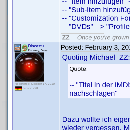
-- "Item hinzufügen"
-- "Sub-Item hinzufü
-- "Customization Fo
-- "DVDs" --> "Profil
ZZ
--
Once you're grown 
Posted:
February 3, 2
Discostu
I'm sorry, Dave.
Quoting Michael_ZZ:
Quote:
-- "Titel in der IM
Registered: October 17, 2010
Posts: 298
nachschlagen"
Dazu wollte ich eige
wieder vergessen. Me