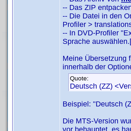
-- Das ZIP entpacken
-- Die Datei in den
Profiler > translatio
-- In DVD-Profiler "
Sprache auswählen.[/
Meine Übersetzung 
innerhalb der Option
Quote:
Deutsch (ZZ) <Ve
Beispiel: "Deutsch (
Die MTS-Version wur
vor behauptet, es han