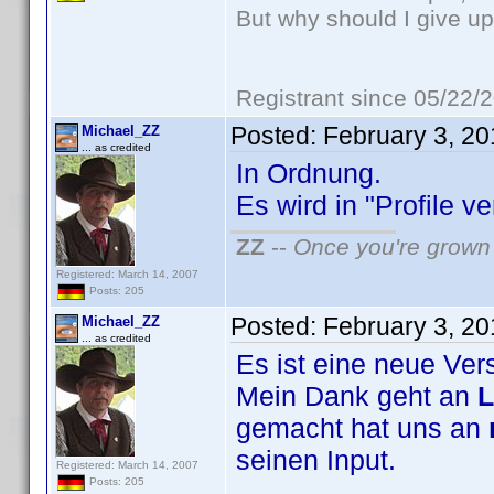
But why should I give up
Registrant since 05/22/
Posted:
February 3, 2
Michael_ZZ
... as credited
In Ordnung.
Es wird in "Profile v
ZZ
--
Once you're grown 
Registered: March 14, 2007
Posts: 205
Posted:
February 3, 2
Michael_ZZ
... as credited
Es ist eine neue Ver
Mein Dank geht an
L
gemacht hat uns an
seinen Input.
Registered: March 14, 2007
Posts: 205