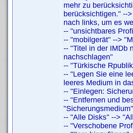
mehr zu berücksichti
berücksichtigen." -->
nach links, um es we
-- "unsichtbares Profi
-- "mobilgerät" --> "M
-- "Titel in der IMDb
nachschlagen"
-- "Türkische Rpubli
-- "Legen Sie eine le
leeres Medium in das
-- "Einlegen: Sicher
-- "Entfernen und bes
"Sicherungsmedium
-- "Alle Disks" --> "Al
-- "Verschobene Profi