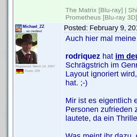
The Matrix [Blu-ray] | S
Prometheus [Blu-ray 3D]
Posted:
February 9, 2
Michael_ZZ
... as credited
Auch hier mal meine
rodriquez
hat
im de
Schrägstrich im Genr
Registered: March 14, 2007
Posts: 205
Layout ignoriert wi
hat. ;-)
Mir ist es eigentlic
Personen zufrieden z
lautete, da ein Thril
Was meint ihr dazu, 