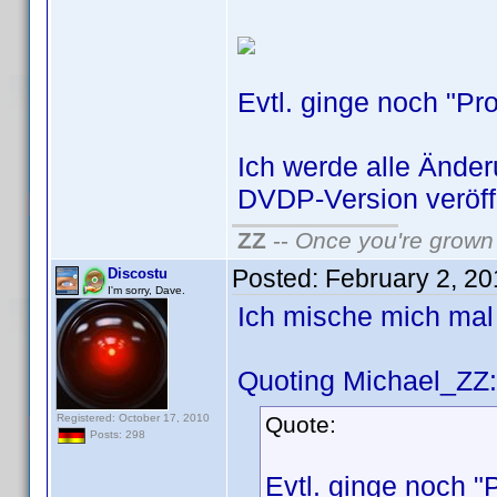
Evtl. ginge noch "Pr
Ich werde alle Ände
DVDP-Version veröff
ZZ
--
Once you're grown 
Posted:
February 2, 2
Discostu
I'm sorry, Dave.
Ich mische mich mal
Quoting Michael_ZZ:
Registered: October 17, 2010
Quote:
Posts: 298
Evtl. ginge noch "