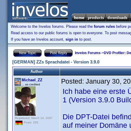
Welcome to the Invelos forums. Please read the
forum rules
before po
Read access to our public forums is open to everyone. To post messages
If you have an Invelos account,
sign in
to post.
Invelos Forums
->
DVD Profiler: D
[GERMAN] ZZs Sprachdatei - Version 3.9.0
Author
Posted:
January 30, 2
Michael_ZZ
... as credited
Ich habe eine erste
1 (Version 3.9.0 Build
Die DPT-Datei befind
Registered: March 14, 2007
Posts: 205
auf meiner Domäne 