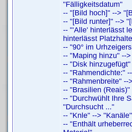
"Fälligkeitsdatum"
-- "[Bild hoch]" --> "[
-- "[Bild runter]" --> 
-- "'Alle' hinterlässt
hinterlässt Platzhalt
-- "90° im Urhzeigers
-- "Maping hinzu" -->
-- "Disk hinzugefügt"
-- "Rahmendichte:" -
-- "Rahmenbreite" -->
-- "Brasilien (Reais)"
-- "Durchwühlt Ihre
"Durchsucht ..."
-- "Knle" --> "Kanäle"
-- "Enthält urheberre