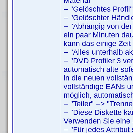
Material"
-- "Gelöschtes Profil"
-- "Gelöschter Händle
-- "Abhängig von der
ein paar Minuten daue
kann das einige Zeit
-- "Alles unterhalb a
-- "DVD Profiler 3 v
automatisch alte sof
in die neuen vollstä
vollständige EANs un
möglich, automatisch
-- "Teiler" --> "Trenne
-- "Diese Diskette k
Verwenden Sie eine a
-- "Für jedes Attrib