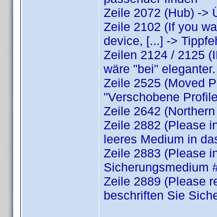
Zeile 2072 (Hub) -> 
Zeile 2102 (If you w
device, [...] -> Tippf
Zeilen 2124 / 2125 (I
wäre "bei" eleganter.
Zeile 2525 (Moved Pro
"Verschobene Profile
Zeile 2642 (Northern
Zeile 2882 (Please in
leeres Medium in da
Zeile 2883 (Please i
Sicherungsmedium #
Zeile 2889 (Please r
beschriften Sie Sic