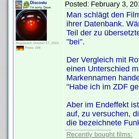
Posted:
February 3, 2
Discostu
I'm sorry, Dave.
Man schlägt den Film
ihrer Datenbank. Wär
Teil der zu übersetz
"bei".
Registered: October 17, 2010
Posts: 298
Der Vergleich mit Ro
einen Unterschied ma
Markennamen handelt
"Habe ich im ZDF ge
Aber im Endeffekt i
auf, zu versuchen, 
die bezeichnete Funk
Recently bought films: