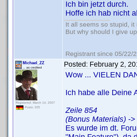
Ich bin jetzt durch.
Hoffe ich hab nicht a
It all seems so stupid, 
But why should I give up
Registrant since 05/22/
Posted:
February 2, 2
Michael_ZZ
... as credited
Wow ... VIELEN DAN
Ich habe alle Deine
Registered: March 14, 2007
Posts: 205
Zeile 854
(Bonus Materials) ->
Es wurde im dt. Foru
"Main Feature"), da 