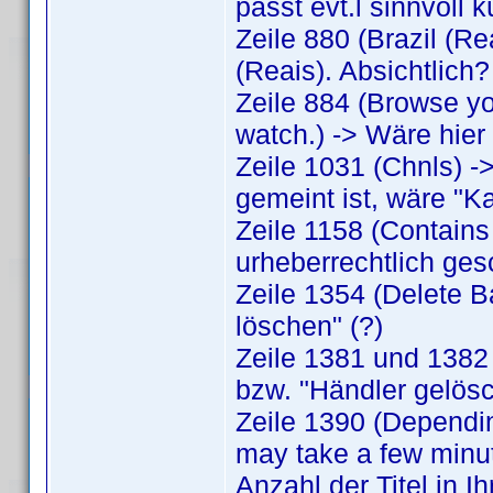
passt evt.l sinnvoll 
Zeile 880 (Brazil (R
(Reais). Absichtlich?
Zeile 884 (Browse you
watch.) -> Wäre hier
Zeile 1031 (Chnls) 
gemeint ist, wäre "Ka
Zeile 1158 (Contains
urheberrechtlich ges
Zeile 1354 (Delete B
löschen" (?)
Zeile 1381 und 1382 (
bzw. "Händler gelösc
Zeile 1390 (Depending
may take a few minut
Anzahl der Titel in I