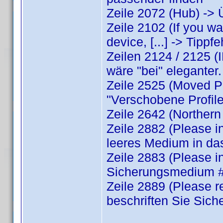
Zeile 2072 (Hub) -> 
Zeile 2102 (If you w
device, [...] -> Tippf
Zeilen 2124 / 2125 (I
wäre "bei" eleganter.
Zeile 2525 (Moved Pro
"Verschobene Profile
Zeile 2642 (Northern
Zeile 2882 (Please in
leeres Medium in da
Zeile 2883 (Please i
Sicherungsmedium #
Zeile 2889 (Please r
beschriften Sie Sic