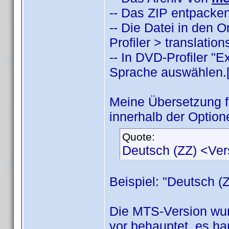
-- Das ZIP entpacken
-- Die Datei in den
Profiler > translatio
-- In DVD-Profiler "
Sprache auswählen.[/
Meine Übersetzung 
innerhalb der Option
Quote:
Deutsch (ZZ) <Ve
Beispiel: "Deutsch (
Die MTS-Version wur
vor behauptet, es han