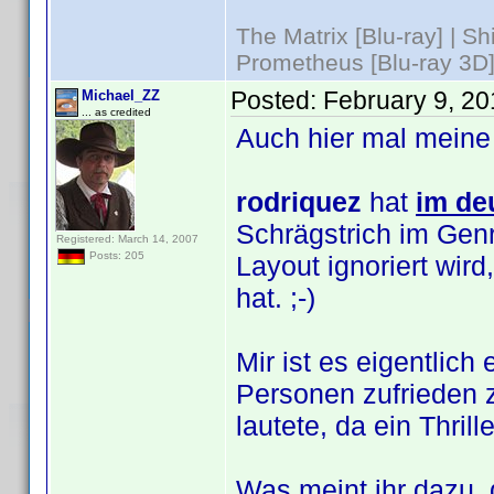
The Matrix [Blu-ray] | S
Prometheus [Blu-ray 3D]
Posted:
February 9, 2
Michael_ZZ
... as credited
Auch hier mal meine
rodriquez
hat
im de
Schrägstrich im Genr
Registered: March 14, 2007
Posts: 205
Layout ignoriert wi
hat. ;-)
Mir ist es eigentlic
Personen zufrieden z
lautete, da ein Thril
Was meint ihr dazu, 