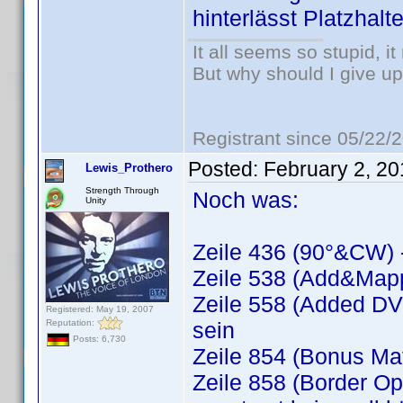
hinterlässt Platzhalt
It all seems so stupid, 
But why should I give up
Registrant since 05/22/
Posted:
February 2, 2
Lewis_Prothero
Strength Through
Noch was:
Unity
Zeile 436 (90°&CW) -
Zeile 538 (Add&Mapp
Zeile 558 (Added DVD
Registered: May 19, 2007
Reputation:
sein
Posts: 6,730
Zeile 854 (Bonus Mat
Zeile 858 (Border O