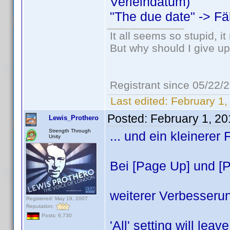
Verleihdatum)
"The due date" -> Fä
It all seems so stupid, 
But why should I give up
Registrant since 05/22/
Last edited:
February 1,
Posted:
February 1, 2
Lewis_Prothero
Strength Through
... und ein kleinerer 
Unity
Bei [Page Up] und [
weiterer Verbesseru
Registered: May 19, 2007
Reputation:
Posts: 6,730
'All' setting will lea