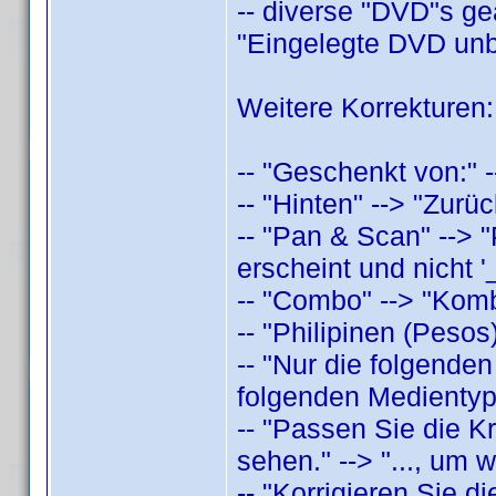
-- diverse "DVD"s geä
"Eingelegte DVD unb
Weitere Korrekturen:
-- "Geschenkt von:" 
-- "Hinten" --> "Zur
-- "Pan & Scan" --> 
erscheint und nicht '_
-- "Combo" --> "Kom
-- "Philipinen (Pesos
-- "Nur die folgenden
folgenden Medientype
-- "Passen Sie die Kr
sehen." --> "..., um 
-- "Korrigieren Sie d