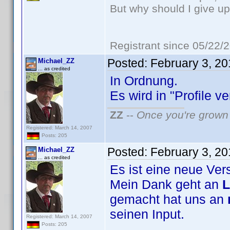
But why should I give up
Registrant since 05/22/
Posted:
February 3, 2
Michael_ZZ
... as credited
In Ordnung.
Es wird in "Profile v
ZZ
--
Once you're grown 
Registered: March 14, 2007
Posts: 205
Posted:
February 3, 2
Michael_ZZ
... as credited
Es ist eine neue Ver
Mein Dank geht an
L
gemacht hat uns an
seinen Input.
Registered: March 14, 2007
Posts: 205