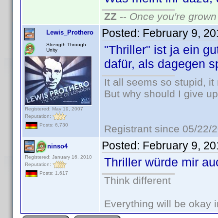
ZZ
--
Once you're grown 
Posted:
February 9, 2
Lewis_Prothero
Strength Through
"Thriller" ist ja ein 
Unity
dafür, als dagegen sp
It all seems so stupid, 
But why should I give up
Registered: May 19, 2007
Reputation:
Posts: 6,730
Registrant since 05/22/
Posted:
February 9, 2
ninso4
Registered: January 16, 2010
Thriller würde mir a
Reputation:
Posts: 1,617
Think different
Everything will be okay in