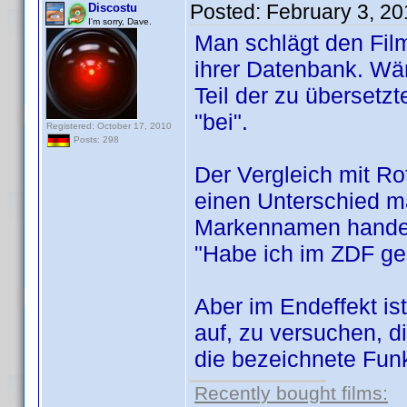
Posted:
February 3, 2
Discostu
I'm sorry, Dave.
Man schlägt den Film
ihrer Datenbank. Wär
Teil der zu übersetz
"bei".
Registered: October 17, 2010
Posts: 298
Der Vergleich mit Ro
einen Unterschied ma
Markennamen handelt
"Habe ich im ZDF ge
Aber im Endeffekt i
auf, zu versuchen, 
die bezeichnete Funk
Recently bought films: