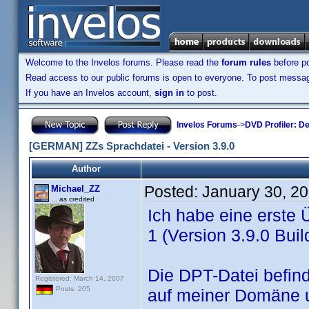
Welcome to the Invelos forums. Please read the
forum rules
before po
Read access to our public forums is open to everyone. To post messages
If you have an Invelos account,
sign in
to post.
Invelos Forums
->
DVD Profiler: D
[GERMAN] ZZs Sprachdatei - Version 3.9.0
Author
Posted:
January 30, 2
Michael_ZZ
... as credited
Ich habe eine erste
1 (Version 3.9.0 Build
Die DPT-Datei befind
Registered: March 14, 2007
Posts: 205
auf meiner Domäne 