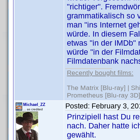
"richtiger". Fremdwö
grammatikalisch so v
man "ins Internet g
würde. In diesem Fal
etwas "in der IMDb"
würde "in der Filmda
Filmdatenbank nach
Recently bought films:
The Matrix [Blu-ray] | S
Prometheus [Blu-ray 3D]
Posted:
February 3, 2
Michael_ZZ
... as credited
Prinzipiell hast Du 
nach. Daher hatte ic
gewählt.