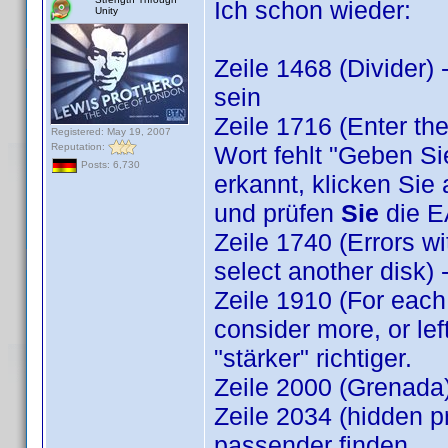
Ich schon wieder:
Unity
Zeile 1468 (Divider)
sein
Zeile 1716 (Enter the 
Registered: May 19, 2007
Reputation:
Wort fehlt "Geben Si
Posts: 6,730
erkannt, klicken Sie 
und prüfen
Sie
die E
Zeile 1740 (Errors wi
select another disk) 
Zeile 1910 (For each 
consider more, or lef
"stärker" richtiger.
Zeile 2000 (Grenada)
Zeile 2034 (hidden pr
passender finden