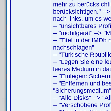
mehr zu berücksichti
berücksichtigen." -->
nach links, um es we
-- "unsichtbares Profi
-- "mobilgerät" --> "M
-- "Titel in der IMDb
nachschlagen"
-- "Türkische Rpubli
-- "Legen Sie eine le
leeres Medium in das
-- "Einlegen: Sicher
-- "Entfernen und bes
"Sicherungsmedium
-- "Alle Disks" --> "Al
-- "Verschobene Profi