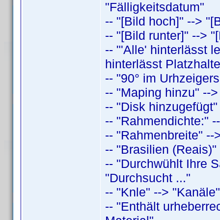
"Fälligkeitsdatum"
-- "[Bild hoch]" --> "[
-- "[Bild runter]" --> 
-- "'Alle' hinterlässt
hinterlässt Platzhalt
-- "90° im Urhzeigers
-- "Maping hinzu" -->
-- "Disk hinzugefügt"
-- "Rahmendichte:" -
-- "Rahmenbreite" -->
-- "Brasilien (Reais)"
-- "Durchwühlt Ihre
"Durchsucht ..."
-- "Knle" --> "Kanäle"
-- "Enthält urheberre