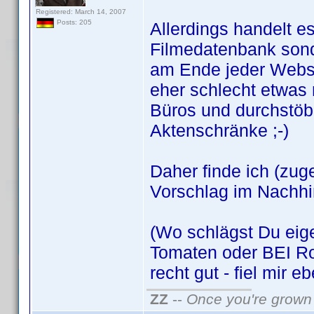
Registered: March 14, 2007
Posts: 205
Allerdings handelt e
Filmedatenbank son
am Ende jeder Webse
eher schlecht etwas 
Büros und durchstöb
Aktenschränke ;-)
Daher finde ich (zug
Vorschlag im Nachhi
(Wo schlägst Du eige
Tomaten oder BEI Ro
recht gut - fiel mir e
ZZ
--
Once you're grown 