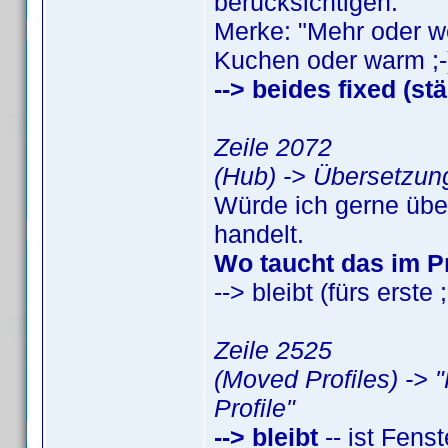
berücksichtigen."
Merke: "Mehr oder we
Kuchen oder warm ;-
--> beides fixed (st
Zeile 2072
(Hub) -> Übersetzung
Würde ich gerne übe
handelt.
Wo taucht das im 
--> bleibt (fürs erste ;
Zeile 2525
(Moved Profiles) -> 
Profile"
--> bleibt
-- ist Fenste