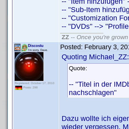
-- "Item hinzufügen"
-- "Sub-Item hinzufü
-- "Customization Fo
-- "DVDs" --> "Profil
ZZ
--
Once you're grown 
Posted:
February 3, 2
Discostu
I'm sorry, Dave.
Quoting Michael_ZZ:
Quote:
-- "Titel in der IM
Registered: October 17, 2010
Posts: 298
nachschlagen"
Dazu wollte ich eige
wieder vergessen. Me