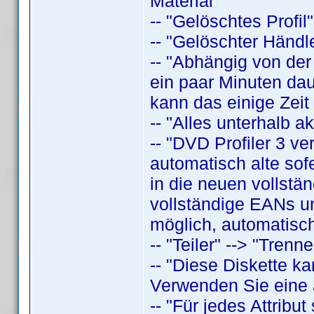
Material"
-- "Gelöschtes Profil"
-- "Gelöschter Händle
-- "Abhängig von der
ein paar Minuten daue
kann das einige Zeit
-- "Alles unterhalb a
-- "DVD Profiler 3 v
automatisch alte sof
in die neuen vollstä
vollständige EANs un
möglich, automatisch
-- "Teiler" --> "Trenne
-- "Diese Diskette k
Verwenden Sie eine a
-- "Für jedes Attrib