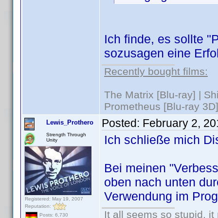
Ich finde, es sollte "
sozusagen eine Erfol
Recently bought films:
The Matrix [Blu-ray] | S
Prometheus [Blu-ray 3D]
Posted:
February 2, 2
Lewis_Prothero
Strength Through
Ich schließe mich Di
Unity
Bei meinen "Verbesse
oben nach unten dur
Verwendung im Prog
Registered: May 19, 2007
Reputation:
It all seems so stupid, 
Posts: 6,730