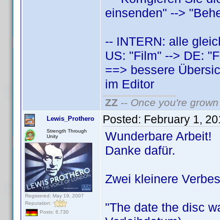
einsenden" --> "Behe
-- INTERN: alle glei
US: "Film" --> DE: "F
==> bessere Übersic
im Editor
ZZ
--
Once you're grown 
Posted:
February 1, 2
Lewis_Prothero
Strength Through
Wunderbare Arbeit!
Unity
Danke dafür.
Zwei kleinere Verbe
Registered: May 19, 2007
Reputation:
"The date the disc w
Posts: 6,730