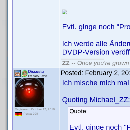
Evtl. ginge noch "Pr
Ich werde alle Ände
DVDP-Version veröff
ZZ
--
Once you're grown 
Posted:
February 2, 2
Discostu
I'm sorry, Dave.
Ich mische mich mal
Quoting Michael_ZZ:
Registered: October 17, 2010
Quote:
Posts: 298
Evtl. ginge noch "